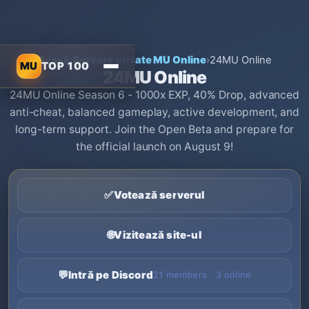
Acasă
›
Servere private MU Online
›
24MU Online
MU
TOP 100
24MU Online
24MU Online Season 6 - 1000x EXP, 40% Drop, advanced
anti-cheat, balanced gameplay, active development, and
long-term support. Join the Open Beta and prepare for
the official launch on August 9!
✅
Votează serverul
🌐
Vizitează site-ul
💬
Intră pe Discord
21 members · 3 online