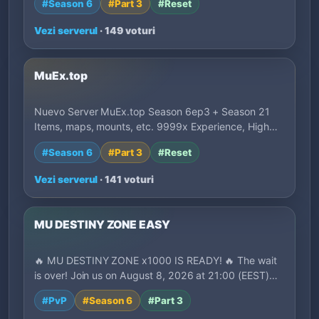
#Season 6
#Part 3
#Reset
Vezi serverul
· 149 voturi
MuEx.top
Nuevo Server MuEx.top Season 6ep3 + Season 21
Items, maps, mounts, etc. 9999x Experience, High…
#Season 6
#Part 3
#Reset
Vezi serverul
· 141 voturi
MU DESTINY ZONE EASY
🔥 MU DESTINY ZONE x1000 IS READY! 🔥 The wait
is over! Join us on August 8, 2026 at 21:00 (EEST)…
#PvP
#Season 6
#Part 3