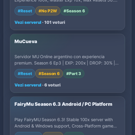
Bal…
#Reset
#No P2W
#Season 6
Vezi serverul
· 101 voturi
MuCueva
Servidor MU Online argentino con experiencia
premium. Season 6 Ep3 | EXP: 200x | DROP: 30% |
Ev…
#Reset
#Season 6
#Part 3
Vezi serverul
· 6 voturi
FairyMu Season 6.3 Android / PC Platform
Play FairyMU Season 6.3! Stable 100x server with
Android & Windows support, Cross-Platform game…