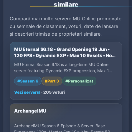
similare
Compară mai multe servere MU Online promovate
cu semnale de clasament, voturi, date de lansare
și descrieri trimise de proprietari similare.
MU Eternal S6.18 • Grand Opening 19 Jun •
120 FPS • Dynamic EXP • Max 10 Resets • No
P2W
MU Eternal Season 6.18 is a long-term MU Online
server featuring Dynamic EXP progression, Max 1…
#Season 6
#Part 3
#Personalizat
Vezi serverul
· 205 voturi
ArchangelMU
ArchangelMU Season 6 Episode 3 Server. Base
Experience 100x, Master Exp 10x, Max Resets 50.