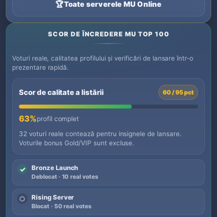
🏆
Toate serverele MU Online
SCOR DE ÎNCREDERE MU TOP 100
Voturi reale, calitatea profilului și verificări de lansare într-o
prezentare rapidă.
Scor de calitate a listării
60 / 95 pct
63%
profil complet
32 voturi reale contează pentru insignele de lansare.
Voturile bonus Gold/VIP sunt excluse.
Bronze Launch
✓
Deblocat · 10 real votes
Rising Server
○
Blocat · 50 real votes