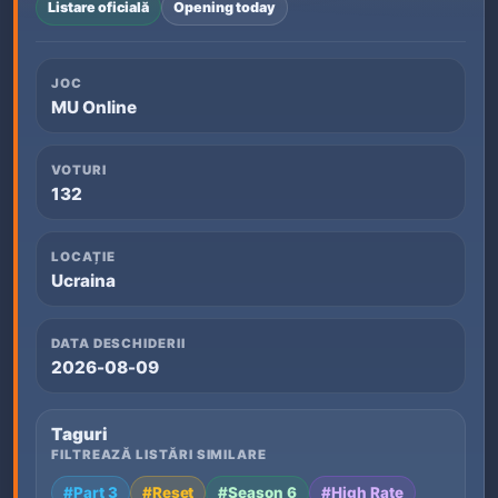
Listare oficială
Opening today
JOC
MU Online
VOTURI
132
LOCAȚIE
Ucraina
DATA DESCHIDERII
2026-08-09
Taguri
FILTREAZĂ LISTĂRI SIMILARE
#Part 3
#Reset
#Season 6
#High Rate