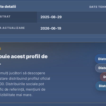
te detalii
DATE TEHN
ISTRAT
2025-08-29
A ACTUALIZARE
2026-06-19
E
buie acest profil de
Dist
r
Dist
 mulți jucători să descopere
D
stare distribuind profilul oficial
0. Distribuirile sociale pot
Dist
fic de referință, mențiuni de
izibilitate mai mare.