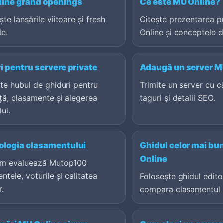
ine grand openings
Ce este MU Online?
te lansările viitoare și fresh
Citește prezentarea p
le.
Online și conceptele d
i pentru servere private
Adaugă un server M
te hubul de ghiduri pentru
Trimite un server cu c
ță, clasamente și alegerea
taguri și detalii SEO.
lui.
logia clasamentului
Ghidul celor mai bu
Online
um evaluează Mutop100
ntele, voturile și calitatea
Folosește ghidul editor
r.
compara clasamentul l