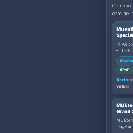
Compară 
date de la
Mu onli
Special
FAST
🤖 Welc
– The Fu
Is Here -
#Seas
designe
#PvP
Vezi ser
voturi
MU Eter
Grand 
120 FP
MU Etern
• Max 1
long-ter
P2W
featuri