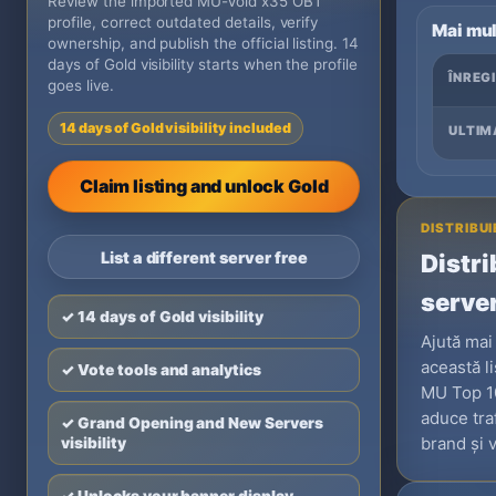
Review the imported MU-Void x35 OBT
profile, correct outdated details, verify
Mai mul
ownership, and publish the official listing. 14
days of Gold visibility starts when the profile
ÎNREG
goes live.
14 days of Gold visibility included
ULTIM
Claim listing and unlock Gold
DISTRIBUI
List a different server free
Distri
serve
✓ 14 days of Gold visibility
Ajută mai
această li
✓ Vote tools and analytics
MU Top 10
aduce tra
✓ Grand Opening and New Servers
brand și v
visibility