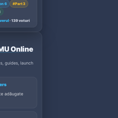
on 6
#Part 3
o Bosses act…
t
verul
· 139 voturi
 MU Online
s, guides, launch
ers
te adăugate