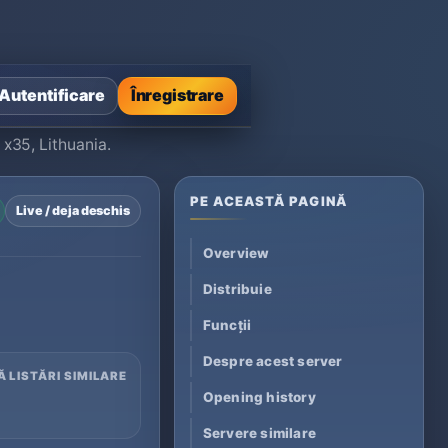
Autentificare
Înregistrare
x35, Lithuania.
PE ACEASTĂ PAGINĂ
Live / deja deschis
Overview
Distribuie
Funcții
Despre acest server
Ă LISTĂRI SIMILARE
Opening history
Servere similare