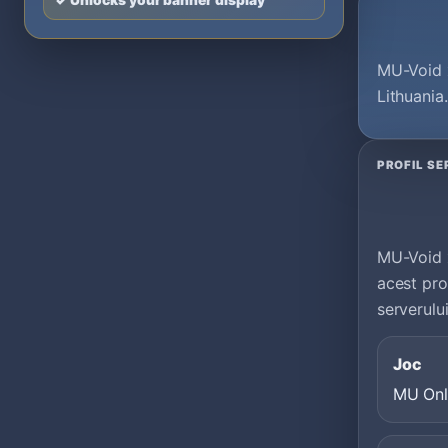
✓ Unlocks your banner display
MU-Void x
Lithuania
PROFIL SE
MU-Void x
acest pro
serverulu
Joc
MU Onl