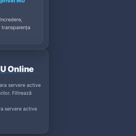
 privat MU
încredere,
i transparența
MU Online
ara servere active
rilor. Filtrează
a servere active