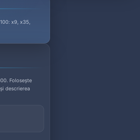
100: x9, x35,
00. Folosește
 și descrierea