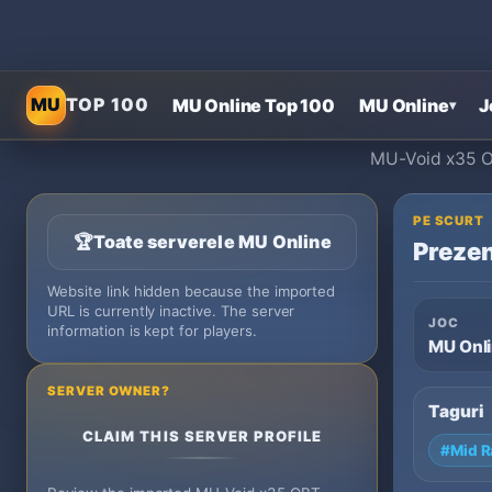
MU
TOP 100
MU Online Top 100
MU Online
J
▾
MU-Void x35 OB
PE SCURT
🏆
Toate serverele MU Online
Prezen
Website link hidden because the imported
URL is currently inactive. The server
JOC
information is kept for players.
MU Onl
SERVER OWNER?
Taguri
CLAIM THIS SERVER PROFILE
#Mid R