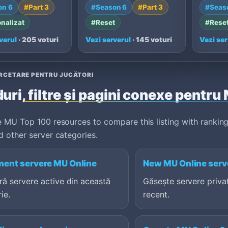
on 6
#Part 3
#Season 6
#Part 3
#Seas
sion, Max 1…
support, Cross-Platform
el inici
game…
nalizat
#Reset
#Rese
verul
· 205 voturi
Vezi serverul
· 145 voturi
Vezi ser
ERCETARE PENTRU JUCĂTORI
uri, filtre și pagini conexe pentru
 MU Top 100 resources to compare this listing with ranking
 other server categories.
ent servere MU Online
New MU Online serv
ă servere active din această
Găsește servere priva
ie.
recent.