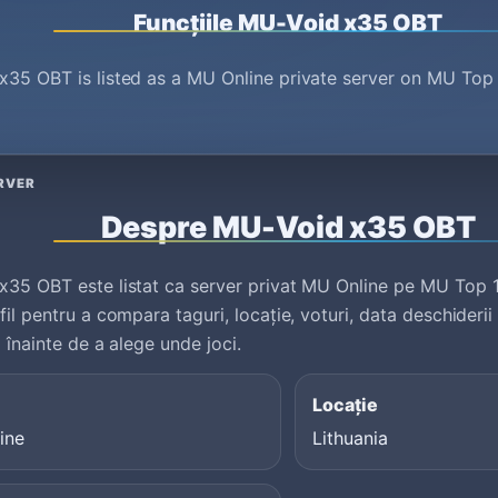
Funcțiile MU-Void x35 OBT
35 OBT is listed as a MU Online private server on MU Top 
.
RVER
Despre MU-Void x35 OBT
35 OBT este listat ca server privat MU Online pe MU Top 1
fil pentru a compara taguri, locație, voturi, data deschiderii
i înainte de a alege unde joci.
Locație
ine
Lithuania