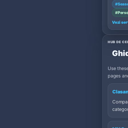
#Seas
progres
#Perso
Vezi ser
HUB DE C
Ghid
Use these
pages and
Clasam
Compar
categor