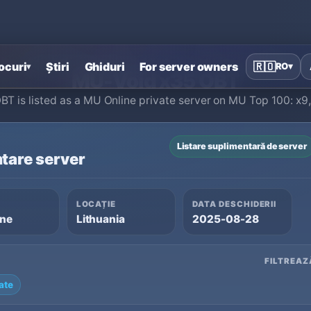
Acasă
›
Servere private MU Online
›
MU-Void x35 OBT
ocuri
Știri
Ghiduri
For server owners
🇷🇴
RO
▾
▾
MU-Void x35 OBT
T is listed as a MU Online private server on MU Top 100: x9, 
Listare suplimentară de server
tare server
LOCAȚIE
DATA DESCHIDERII
ine
Lithuania
2025-08-28
FILTREAZ
ate