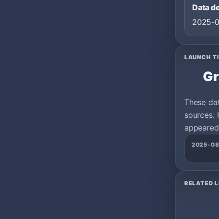
Data d
2025-
LAUNCH T
Gr
These da
sources. 
appeared 
2025-08
RELATED L