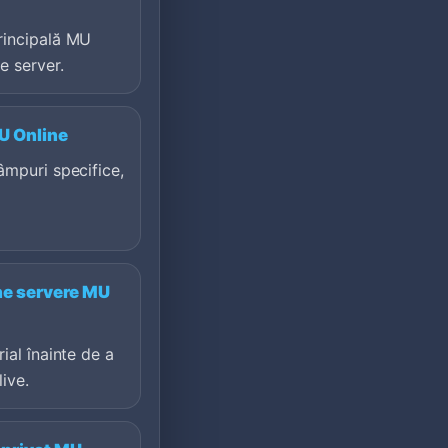
rincipală MU
e server.
U Online
âmpuri specifice,
ne servere MU
ial înainte de a
ive.