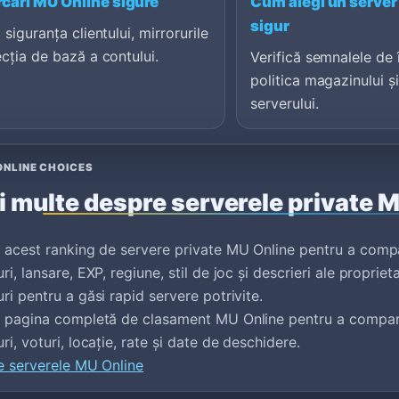
cări MU Online sigure
Cum alegi un server
sigur
 siguranța clientului, mirrorurile
ecția de bază a contului.
Verifică semnalele de 
politica magazinului ș
serverului.
ONLINE CHOICES
 multe despre serverele private 
 acest ranking de servere private MU Online pentru a comp
i, lansare, EXP, regiune, stil de joc și descrieri ale proprieta
ri pentru a găsi rapid servere potrivite.
e pagina completă de clasament MU Online pentru a compar
ri, voturi, locație, rate și date de deschidere.
e serverele MU Online