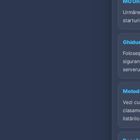
MU Onl
Urmăreș
starturi
Ghidur
Foloseș
siguran
serveru
Metodo
Vezi c
clasame
listărilo