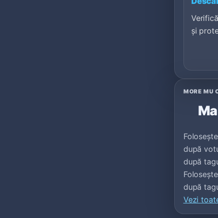
Descăr
Verifică
și prot
MORE MU 
Mai
Folosește
după votur
după tagu
Foloseșt
după tagu
Vezi toat