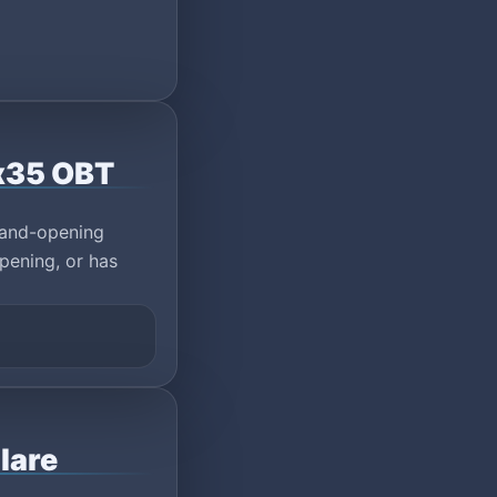
 x35 OBT
rand-opening
pening, or has
lare