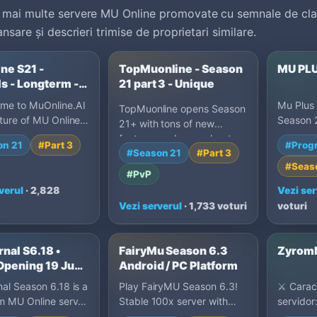
mai multe servere MU Online promovate cu semnale de clas
nsare și descrieri trimise de proprietari similare.
ne S21 -
TopMuonline - Season
MU PL
s - Longterm -
21 part 3 - Unique
ome to MuOnline.AI
Mu Plus
TopMuonline opens Season
ture of MU Online
Season 2
21+ with tons of new
 Muonline Ai is
en espa
features and pure play-to-
on 21
#Part 3
#Prog
d for GUILD…
drop, re
#Season 21
#Part 3
win action. Hunt and wi…
#Seas
#PvP
verul
· 2,828
Vezi ser
Vezi serverul
· 1,733 voturi
voturi
nal S6.18 •
FairyMu Season 6.3
Zyrom
Opening 19 Jun •
Android / PC Platform
S • Dynamic EXP
al Season 6.18 is a
Play FairyMU Season 6.3!
⚔️ Carac
0 Resets • No
m MU Online server
Stable 100x server with
servidor
ng Dynamic EXP
Android & Windows
40% Full