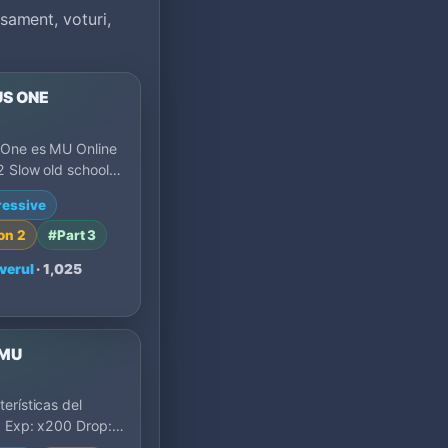
ament, voturi,
US ONE
 One es MU Online
 Slow old school
ñol: 30x exp, 10%
ressive
set 400 y pr…
on 2
#Part 3
verul
· 1,025
MU
terísticas del
: Exp: x200 Drop:
 PvP activo desde