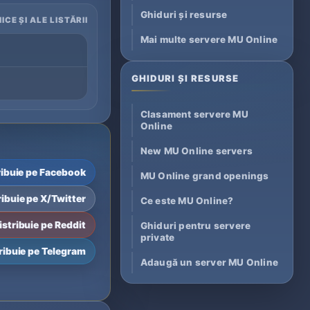
Ghiduri și resurse
ICE ȘI ALE LISTĂRII
Mai multe servere MU Online
GHIDURI ȘI RESURSE
Clasament servere MU
Online
New MU Online servers
ribuie pe Facebook
MU Online grand openings
ribuie pe X/Twitter
Ce este MU Online?
istribuie pe Reddit
Ghiduri pentru servere
private
ribuie pe Telegram
Adaugă un server MU Online