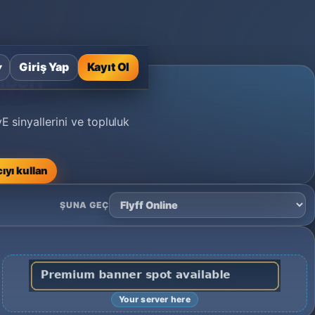
Giriş Yap
Kayıt Ol
▾
hberi
E sinyallerini ve topluluk
ıyı kullan
ŞUNA GEÇ
Your server here