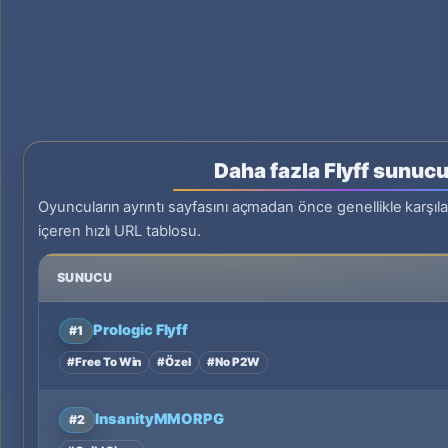
Daha fazla Flyff sunuc
Oyuncuların ayrıntı sayfasını açmadan önce genellikle karşılaş
içeren hızlı URL tablosu.
SUNUCU
Prologic Flyff
#1
#Free To Win
#Özel
#No P2W
InsanityMMORPG
#2