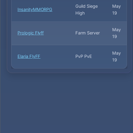
Guild Siege
May
InsanityMMORPG
High
19
May
Prologic Flyff
Farm Server
19
May
Elaria FlyFF
PvP PvE
19