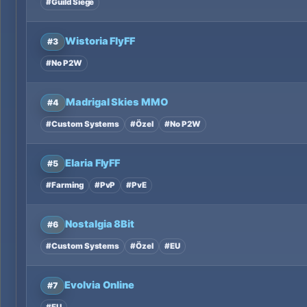
#Guild Siege
Wistoria FlyFF
#3
#No P2W
Madrigal Skies MMO
#4
#Custom Systems
#Özel
#No P2W
Elaria FlyFF
#5
#Farming
#PvP
#PvE
Nostalgia 8Bit
#6
#Custom Systems
#Özel
#EU
Evolvia Online
#7
#EU