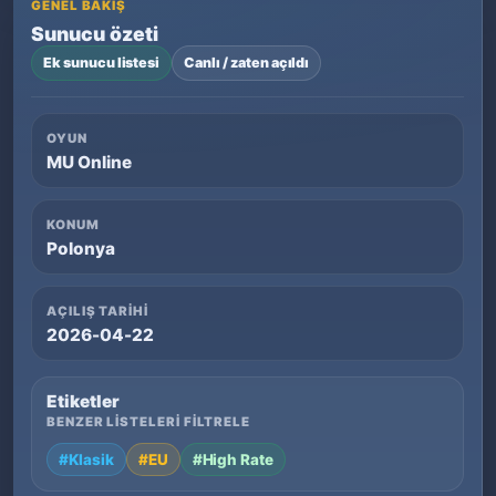
GENEL BAKIŞ
Sunucu özeti
Ek sunucu listesi
Canlı / zaten açıldı
OYUN
MU Online
KONUM
Polonya
AÇILIŞ TARIHI
2026-04-22
Etiketler
BENZER LISTELERI FILTRELE
#Klasik
#EU
#High Rate