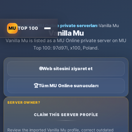
Ana sayfa
›
MU Online private serverları
›
Vanilla Mu
MU
TOP 100
Vanilla Mu
Vanilla Mu is listed as a MU Online private server on MU
Top 100: 97d97i, x100, Poland.
🌐
Web sitesini ziyaret et
🏆
Tüm MU Online sunucuları
SERVER OWNER?
CLAIM THIS SERVER PROFILE
Review the imported Vanilla Mu profile, correct outdated