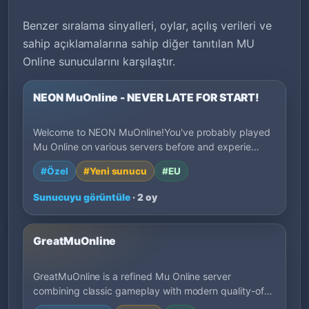
Benzer sıralama sinyalleri, oylar, açılış verileri ve
sahip açıklamalarına sahip diğer tanıtılan MU
Online sunucularını karşılaştır.
NEON MuOnline - NEVER LATE FOR START!
Welcome to NEON MuOnline!You've probably played
Mu Online on various servers before and experie…
#Özel
#Yeni sunucu
#EU
Sunucuyu görüntüle
· 2 oy
GreatMuOnline
GreatMuOnline is a refined Mu Online server
combining classic gameplay with modern quality-of-
l…