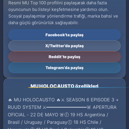
Resmi MU Top 100 profilini paylaşarak daha fazla
oyuncunun bu listeyi keşfetmesine yardımcı olun.
Sosyal paylaşımlar yönlendirme trafiği, marka bahsi ve
daha güçlü görünürlük sağlayabilir.
Facebook’ta paylaş
X/Twitter’da paylaş
Reddit’te paylaş
Telegram’da paylaş
MU HOLOCAUSTO özellikleri
🔥 MU HOLOCAUSTO 🔥⚔️ SEASON 6 EPISODE 3 +
RUUD SYSTEM ⚔️━━━━━━━━━━━━━━🚨 APERTURA
OFICIAL - 22 DE MAYO 🚨🕖 19 HS Argentina /
Brasil / Uruguay / Paraguay🕕 18 HS Chile /