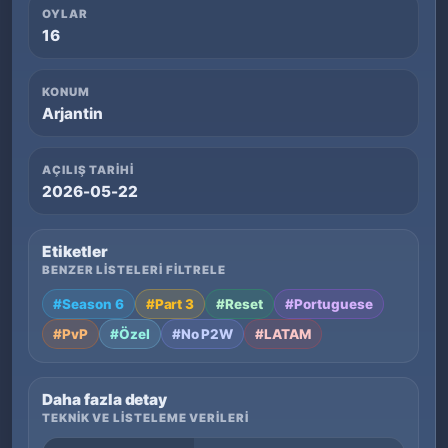
OYLAR
16
KONUM
Arjantin
AÇILIŞ TARIHI
2026-05-22
Etiketler
BENZER LISTELERI FILTRELE
#Season 6
#Part 3
#Reset
#Portuguese
#PvP
#Özel
#No P2W
#LATAM
Daha fazla detay
TEKNIK VE LISTELEME VERILERI