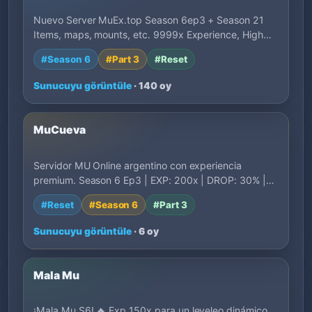
Nuevo Server MuEx.top Season 6ep3 + Season 21
Items, maps, mounts, etc. 9999x Experience, High…
#Season 6
#Part 3
#Reset
Sunucuyu görüntüle
· 140 oy
MuCueva
Servidor MU Online argentino con experiencia
premium. Season 6 Ep3 | EXP: 200x | DROP: 30% |
Ev…
#Reset
#Season 6
#Part 3
Sunucuyu görüntüle
· 6 oy
Mala Mu
¡Mala Mu S6! 🔥 Exp 150x para un leveleo dinámico,