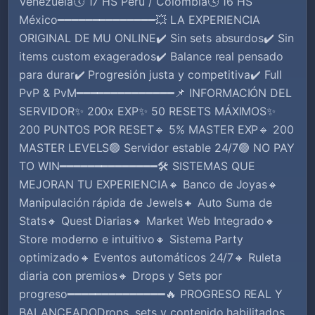
Venezuela🕔 17 HS Perú / Colombia🕓 16 HS
México━━━━━━━━━━━━━━💥 LA EXPERIENCIA
ORIGINAL DE MU ONLINE✔️ Sin sets absurdos✔️ Sin
items custom exagerados✔️ Balance real pensado
para durar✔️ Progresión justa y competitiva✔️ Full
PvP & PvM━━━━━━━━━━━━━━📌 INFORMACIÓN DEL
SERVIDOR✨ 200x EXP✨ 50 RESETS MÁXIMOS✨
200 PUNTOS POR RESET🔹 5% MASTER EXP🔹 200
MASTER LEVELS🟢 Servidor estable 24/7🟢 NO PAY
TO WIN━━━━━━━━━━━━━━🛠️ SISTEMAS QUE
MEJORAN TU EXPERIENCIA🔸 Banco de Joyas🔸
Manipulación rápida de Jewels🔸 Auto Suma de
Stats🔸 Quest Diarias🔸 Market Web Integrado🔸
Store moderno e intuitivo🔸 Sistema Party
optimizado🔸 Eventos automáticos 24/7🔸 Ruleta
diaria con premios🔸 Drops y Sets por
progreso━━━━━━━━━━━━━━🔥 PROGRESO REAL Y
BALANCEADODrops, sets y contenido habilitados