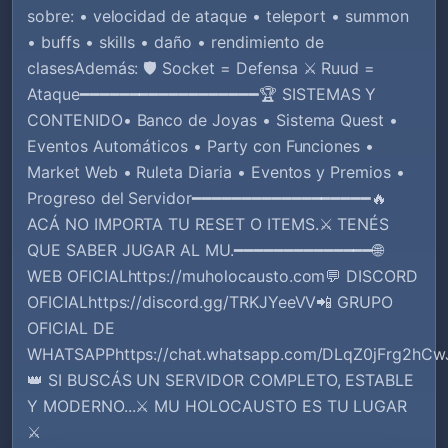
sobre: • velocidad de ataque • teleport • summon
• buffs • skills • daño • rendimiento de
clasesAdemás: 🛡️ Socket = Defensa ⚔️ Ruud =
Ataque━━━━━━━━━━━━━━━━━━🏆 SISTEMAS Y
CONTENIDO• Banco de Joyas • Sistema Quest •
Eventos Automáticos • Party con Funciones •
Market Web • Ruleta Diaria • Eventos y Premios •
Progreso del Servidor━━━━━━━━━━━━━━━━━━🔥
ACÁ NO IMPORTA TU RESET O ITEMS.⚔️ TENÉS
QUE SABER JUGAR AL MU.━━━━━━━━━━━━━━🌐
WEB OFICIALhttps://muholocausto.com💬 DISCORD
OFICIALhttps://discord.gg/TRKJYeeVV📲 GRUPO
OFICIAL DE
WHATSAPPhttps://chat.whatsapp.com/DLqZ0jFrg2h
👑 SI BUSCÁS UN SERVIDOR COMPLETO, ESTABLE
Y MODERNO...⚔️ MU HOLOCAUSTO ES TU LUGAR
⚔️