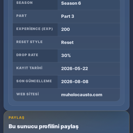
SEASON
Season 6
PART
Part 3
EXPERIENCE (EXP)
200
RESET STYLE
Reset
DROP RATE
30%
KAYIT TARIHI
2026-05-22
SON GÜNCELLEME
2026-08-08
WEB SITESI
muholocausto.com
PAYLAŞ
Bu sunucu profilini paylaş