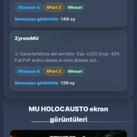
#Season 6
#Part 3
#Reset
Sunucuyu görüntüle
· 148 oy
ZyromMU
⚔️ Características del servidor: Exp: x200 Drop: 40%
Full PvP activo desde el inicio Bosses act…
#Season 6
#Part 3
#Reset
Sunucuyu görüntüle
· 139 oy
MU HOLOCAUSTO ekran
görüntüleri