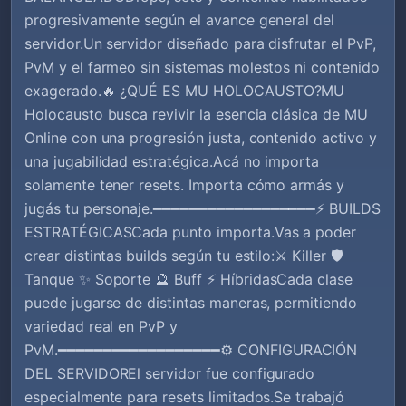
progresivamente según el avance general del
servidor.Un servidor diseñado para disfrutar el PvP,
PvM y el farmeo sin sistemas molestos ni contenido
exagerado.🔥 ¿QUÉ ES MU HOLOCAUSTO?MU
Holocausto busca revivir la esencia clásica de MU
Online con una progresión justa, contenido activo y
una jugabilidad estratégica.Acá no importa
solamente tener resets. Importa cómo armás y
jugás tu personaje.━━━━━━━━━━━━━━━━━━⚡ BUILDS
ESTRATÉGICASCada punto importa.Vas a poder
crear distintas builds según tu estilo:⚔️ Killer 🛡️
Tanque ✨ Soporte 🔮 Buff ⚡ HíbridasCada clase
puede jugarse de distintas maneras, permitiendo
variedad real en PvP y
PvM.━━━━━━━━━━━━━━━━━━⚙️ CONFIGURACIÓN
DEL SERVIDOREl servidor fue configurado
especialmente para resets limitados.Se trabajó