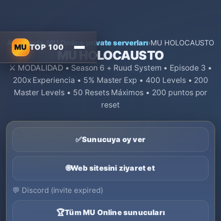
Ana sayfa
›
MU Online private serverları
›
MU HOLOCAUSTO
MU
TOP 100
MU HOLOCAUSTO
⚔️ MODALIDAD • Season 6 + Ruud System • Episode 3 •
200x Experiencia • 5% Master Exp • 400 Levels • 200
Master Levels • 50 Resets Máximos • 200 puntos por
reset
✅
Sunucuya oy ver
🌐
Web sitesini ziyaret et
💬
Discord (invite expired)
🏆
Tüm MU Online sunucuları