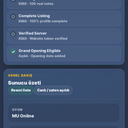
Kilitli · 100 real votes
Complete Listing
○
Kilitli · 100% profile complete
Verified Server
○
Kilitli · Website token verified
Grand Opening Eligible
✓
Açıldı · Opening date added
GENEL BAKIŞ
Sunucu özeti
Resmi liste
Canlı / zaten açıldı
OYUN
MU Online