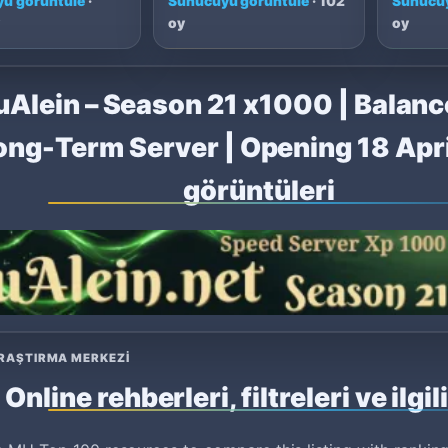
u görüntüle
·
Sunucuyu görüntüle
· 102
Sunucuy
y
oy
oy
Alein – Season 21 x1000 | Balanc
ong-Term Server | Opening 18 Apri
görüntüleri
RAŞTIRMA MERKEZI
Online rehberleri, filtreleri ve ilgil