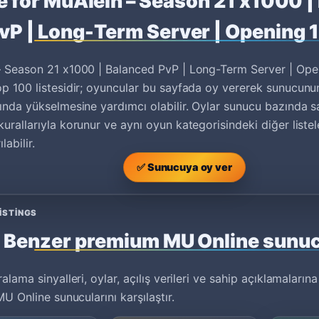
e for MuAlein – Season 21 x1000 |
vP | Long-Term Server | Opening 1
 Season 21 x1000 | Balanced PvP | Long-Term Server | Open
p 100 listesidir; oyuncular bu sayfada oy vererek sunucun
ında yükselmesine yardımcı olabilir. Oylar sunucu bazında 
urallarıyla korunur ve aynı oyun kategorisindeki diğer listel
ılabilir.
✅ Sunucuya oy ver
ISTINGS
Benzer premium MU Online sunuc
alama sinyalleri, oylar, açılış verileri ve sahip açıklamaların
MU Online sunucularını karşılaştır.