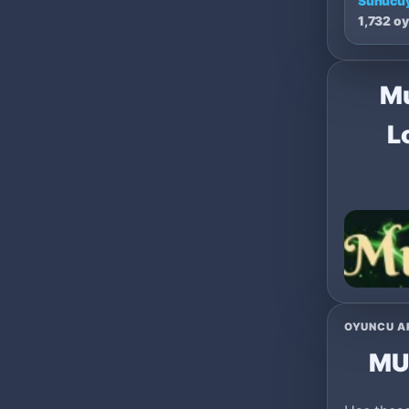
Sunucuy
1,732 o
Mu
L
OYUNCU A
MU 