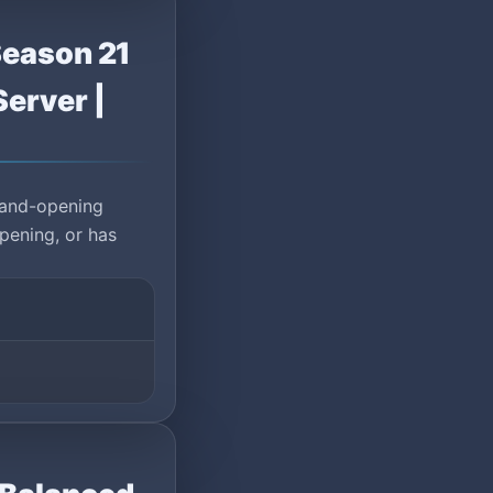
Season 21
erver |
rand-opening
pening, or has