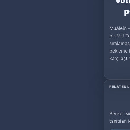
Vot
P
MuAlein –
bir MU To
sıralamas
bekleme k
karşılaştır
RELATED L
Benzer sır
tanıtılan 