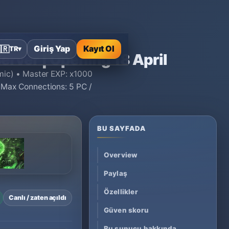
erm Server | Opening 18 April
Giriş Yap
Kayıt Ol
🇷
TR
▾
erver | Opening 18 April
amic) • Master EXP: x1000
 Max Connections: 5 PC /
BU SAYFADA
Overview
Paylaş
Özellikler
Canlı / zaten açıldı
Güven skoru
Bu sunucu hakkında