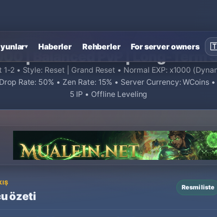
e serverları
›
MuAlein – Season 21 x1000 | Balanced PvP | Long-T
yunlar
Haberler
Rehberler
For server owners

▾
00 | Balanced PvP | Long-Term S
t 1-2 • Style: Reset | Grand Reset • Normal EXP: x1000 (Dyn
 Drop Rate: 50% • Zen Rate: 15% • Server Currency: WCoins •
5 IP • Offline Leveling
KIŞ
Resmi liste
u özeti