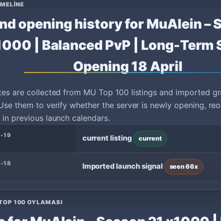
IMELINE
nd opening history for MuAlein – 
1000 | Balanced PvP | Long-Term S
Opening 18 April
tes are collected from MU Top 100 listings and imported g
Use them to verify whether the server is newly opening, reo
in previous launch calendars.
-19
current listing
current
-18
Imported launch signal
seen 66x
TOP 100 OYLAMASI