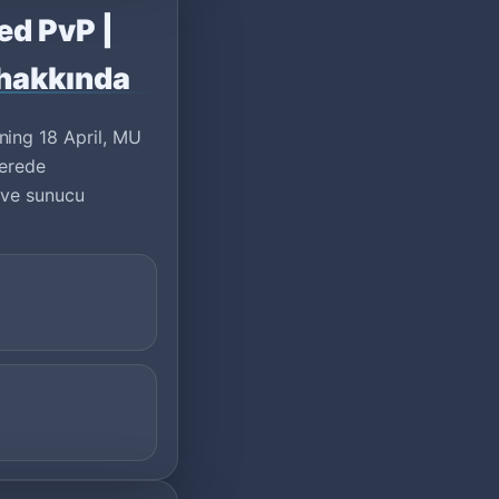
ed PvP |
 hakkında
ning 18 April, MU
Nerede
i ve sunucu