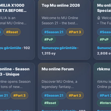
MILIA X1000
Top Mu online 2026
Mu onli
BETA BEFORE
Special
H
FAST
LIA is an
Welcome to MU Online
🤖 Welc
ional MU Online
Season 21 - the best
– The Fu
1 Part 3 server
season yet. Create your
Is Here -
3
#Reset
#Season 21
#Part 3
#Seas
000 EXP, 40% drop,
character, level up fast,
designe
fin…
#PvP
#PvP
u görüntüle
· 102
Sunucuyu görüntüle
·
Sunucuy
1,315 oy
2,808 o
nline - Season
Mu online Forum
rbkmu
 3 - Unique
line opens Season
Discover MU Online, a
rbkmu is
 tons of new
legendary fantasy
Online p
 and pure play-to-
MMORPG with epic PvP
Top 100
on 21
#Part 3
#Season 21
#Part 3
#Part 
on. Hunt and wi…
battles, guild wars,
Season 
powerful clas…
#Reset
#Inter