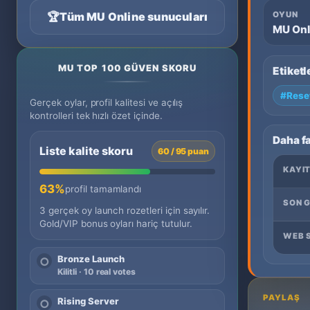
🏆
Tüm MU Online sunucuları
OYUN
MU Onl
MU TOP 100 GÜVEN SKORU
Etiketl
#Rese
Gerçek oylar, profil kalitesi ve açılış
kontrolleri tek hızlı özet içinde.
Daha f
Liste kalite skoru
60 / 95 puan
KAYIT
63%
profil tamamlandı
SON 
3 gerçek oy launch rozetleri için sayılır.
Gold/VIP bonus oyları hariç tutulur.
WEB S
Bronze Launch
○
Kilitli · 10 real votes
PAYLAŞ
Rising Server
○