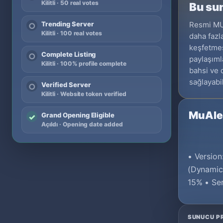
Kilitli · 50 real votes
Bu sun
Resmi MU 
Trending Server
○
Kilitli · 100 real votes
daha fazl
keşfetmes
Complete Listing
○
paylaşıml
Kilitli · 100% profile complete
bahsi ve 
sağlayabil
Verified Server
○
Kilitli · Website token verified
MuAlei
Grand Opening Eligible
✓
Açıldı · Opening date added
• Version
(Dynamic
15% • Ser
SUNUCU PR