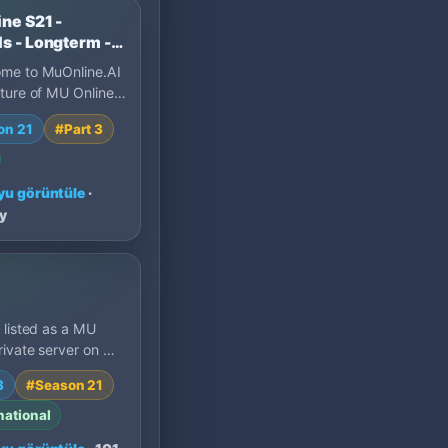
ne S21 -
s - Longterm -
ome to MuOnline.AI
ture of MU Online
 Muonline Ai is
on 21
#Part 3
d for GUILD…
u görüntüle
·
y
 listed as a MU
rivate server on MU
. Compare its
3
#Season 21
21, x1000 EXP,…
national