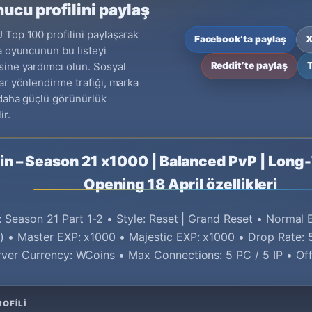
ucu profilini paylaş
Top 100 profilini paylaşarak
Facebook’ta paylaş
X
a oyuncunun bu listeyi
ine yardımcı olun. Sosyal
Reddit’te paylaş
ar yönlendirme trafiği, marka
daha güçlü görünürlük
ir.
n – Season 21 x1000 | Balanced PvP | Long-
Opening 18 April özellikleri
: Season 21 Part 1-2 • Style: Reset | Grand Reset • Normal
) • Master EXP: x1000 • Majestic EXP: x1000 • Drop Rate: 
ver Currency: WCoins • Max Connections: 5 PC / 5 IP • Off
OFILI