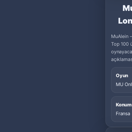
Mu
Lon
MuAlein –
Top 100 ü
oynayacağ
açıklaması
Oyun
MU Onl
Konum
Fransa