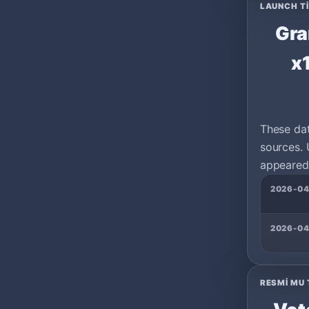
LAUNCH T
Gra
x
These da
sources. 
appeared 
2026-04
2026-04
RESMI MU 