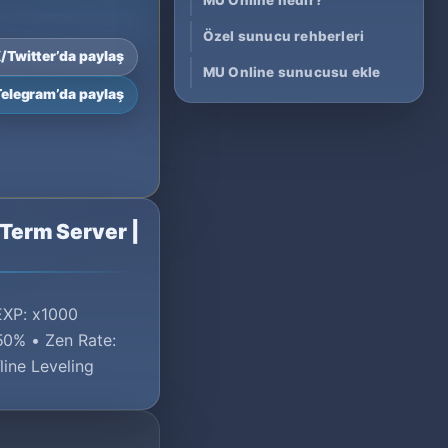
MU Online nedir?
Özel sunucu rehberleri
/Twitter’da paylaş
MU Online sunucusu ekle
Telegram’da paylaş
Term Server |
 EXP: x1000
50% • Zen Rate:
line Leveling