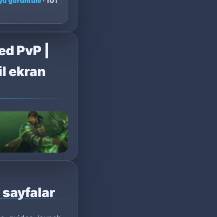
u görüntüle
· 101
ed PvP |
l ekran
i sayfalar