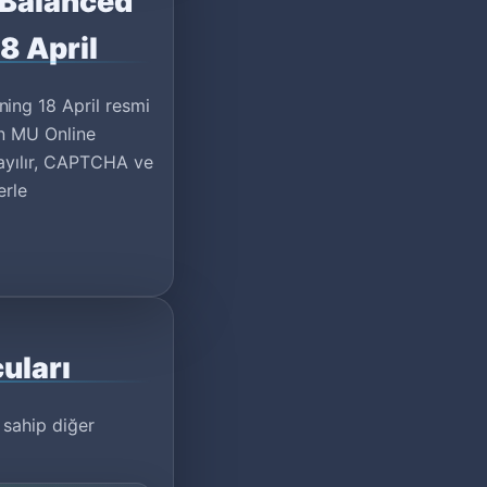
 Balanced
8 April
ing 18 April resmi
un MU Online
sayılır, CAPTCHA ve
erle
uları
a sahip diğer