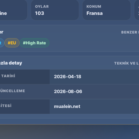
OYLAR
KONUM
ine
103
Fransa
er
BENZER 
t
#EU
#High Rate
azla detay
TEKNIK VE 
 TARIHI
2026-04-18
GÜNCELLEME
2026-08-06
ITESI
mualein.net