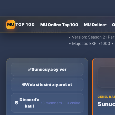
Ana sayfa
›
MU Online privat
MU
TOP 100
MU Online Top 100
MU Online
O
▾
MuAlein – Season 21 x10
• Version: Season 21 Par
• Majestic EXP: x1000 •
✅
Sunucuya oy ver
🌐
Web sitesini ziyaret et
GENEL BA
Discord’a
💬
Sunuc
73 members · 10 online
katıl