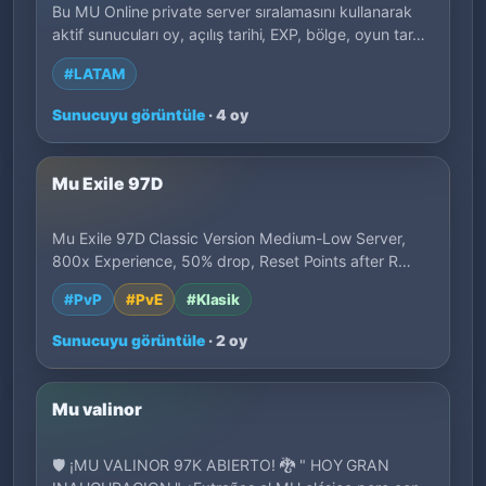
Bu MU Online private server sıralamasını kullanarak
aktif sunucuları oy, açılış tarihi, EXP, bölge, oyun tarzı
ve sahip açıklamalarına göre karşılaştır. İstediğin
#LATAM
oynanışa uygun sunucuları hızlı bulmak için etiketleri
filtrele.
Sunucuyu görüntüle
· 4 oy
Mu Exile 97D
Mu Exile 97D Classic Version Medium-Low Server,
800x Experience, 50% drop, Reset Points after R…
#PvP
#PvE
#Klasik
Sunucuyu görüntüle
· 2 oy
Mu valinor
🛡️ ¡MU VALINOR 97K ABIERTO! 🐉 " HOY GRAN