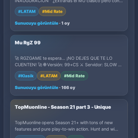
INAUGURACION " ¿Extrañas el MU clásico pero con
una ex…
#LATAM
#Mid Rate
Sunucuyu görüntüle
· 1 oy
Mu RgZ 99
🚀 RGZGAME te espera… ¡NO DEJES QUE TE LO
CUENTEN! 🚀 🌐 Versión: 99+CS ⚔️ Servidor: SLOW 💣
EXP: x…
#Klasik
#LATAM
#Mid Rate
Sunucuyu görüntüle
· 166 oy
TopMuonline - Season 21 part 3 - Unique
TopMuonline opens Season 21+ with tons of new
features and pure play-to-win action. Hunt and wi…