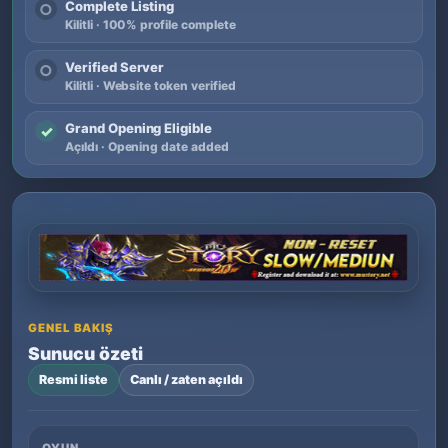
Complete Listing
○
Kilitli · 100% profile complete
Verified Server
○
Kilitli · Website token verified
Grand Opening Eligible
✓
Açıldı · Opening date added
GENEL BAKIŞ
Sunucu özeti
Resmi liste
Canlı / zaten açıldı