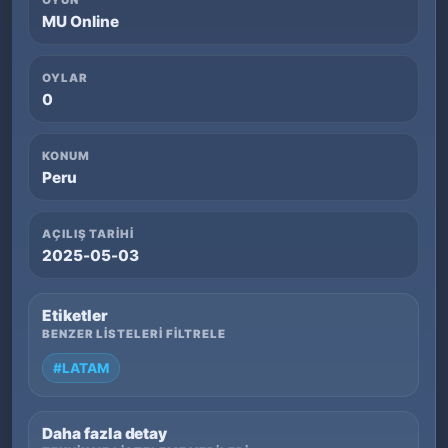
OYUN
MU Online
OYLAR
0
KONUM
Peru
AÇILIŞ TARIHI
2025-05-03
Etiketler
BENZER LISTELERI FILTRELE
#LATAM
Daha fazla detay