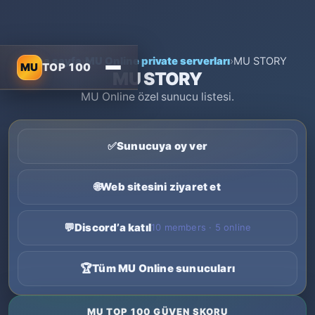
Ana sayfa
›
MU Online private serverları
›
MU STORY
MU
TOP 100
MU STORY
MU Online özel sunucu listesi.
✅
Sunucuya oy ver
🌐
Web sitesini ziyaret et
💬
Discord’a katıl
10 members · 5 online
🏆
Tüm MU Online sunucuları
MU TOP 100 GÜVEN SKORU