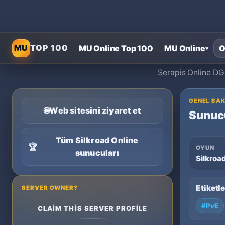
A
MU
TOP 100
MU Online Top 100
MU Online
O
▾
Serapis Online DG1
GENEL BAK
🌐
Web sitesini ziyaret et
Sunucu
Tüm Silkroad Online
🏆
OYUN
sunucuları
Silkroa
Etiketl
SERVER OWNER?
#PvE
CLAIM THIS SERVER PROFILE