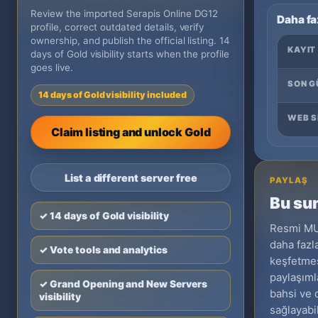
Review the imported Serapis Online DG12
Daha fa
profile, correct outdated details, verify
ownership, and publish the official listing. 14
KAYIT
days of Gold visibility starts when the profile
goes live.
SON G
14 days of Gold visibility included
WEB S
Claim listing and unlock Gold
List a different server free
PAYLAŞ
Bu sun
✓ 14 days of Gold visibility
Resmi MU 
daha fazl
✓ Vote tools and analytics
keşfetmes
paylaşıml
✓ Grand Opening and New Servers
bahsi ve 
visibility
sağlayabil