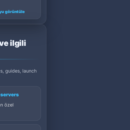
p 120, Fran…
u görüntüle
e ilgili
s, guides, launch
 servers
n özel