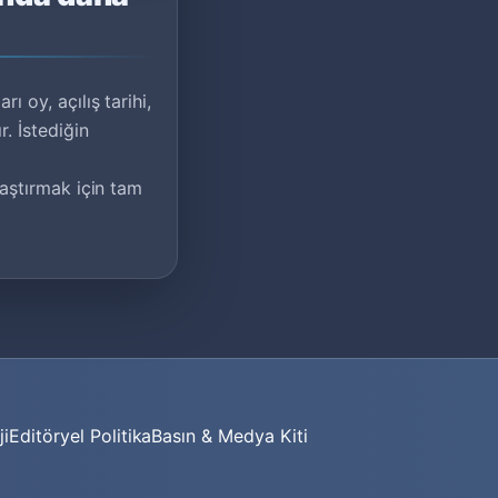
ı oy, açılış tarihi,
. İstediğin
ılaştırmak için tam
ji
Editöryel Politika
Basın & Medya Kiti