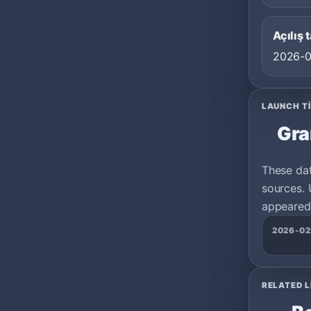
Açılış t
2026-
LAUNCH T
Gra
These da
sources. 
appeared 
2026-02
RELATED L