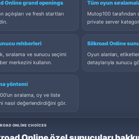
ad Online grand openings
Tüm oyun sıralamal
 açılışları ve fresh startları
Mutop100 tarafından 
din.
private server kategori
unucu rehberleri
Silkroad Online sun
k, sıralama ve sunucu seçimi
Oyun alanları, etiketl
hber merkezini kullanın.
detaylarıyla sunucu g
ma yöntemi
0’un sıralama, oy ve liste
ni nasıl değerlendirdiğini gör.
ROAD ONLINE CHOICES
kroad Online özel sunucuları hakk