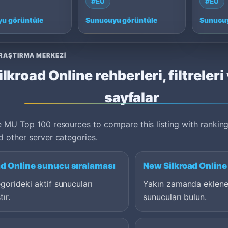
#EU
#EU
p 150, Roma…
100: Cap 120, Franc…
100: Ca
u görüntüle
Sunucuyu görüntüle
Sunucuy
RAŞTIRMA MERKEZI
ilkroad Online rehberleri, filtreleri v
sayfalar
 MU Top 100 resources to compare this listing with ranking
 other server categories.
ad Online sunucu sıralaması
New Silkroad Online
gorideki aktif sunucuları
Yakın zamanda eklene
tır.
sunucuları bulun.