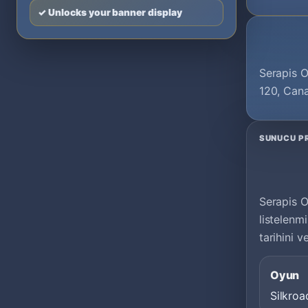
✓ Unlocks your banner display
Serapis O
120, Can
SUNUCU PR
Serapis O
listelenm
tarihini v
Oyun
Silkroa