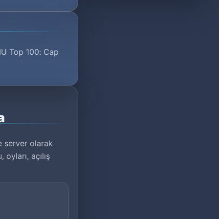
 MU Top 100: Cap
a
e server olarak
oyları, açılış