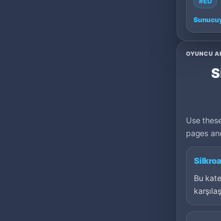
#EU
100: Ca
Sunucuy
OYUNCU A
S
Use these
pages and
Silkro
Bu kate
karşılaş