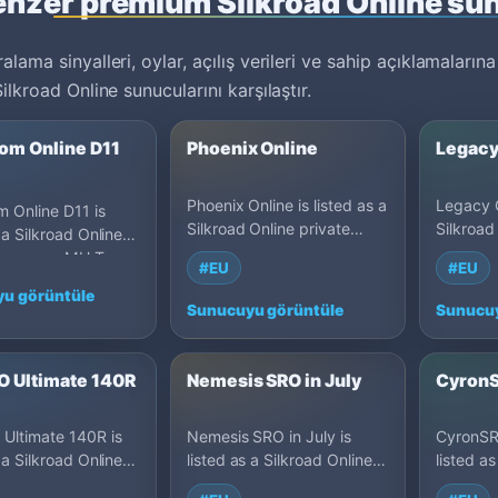
nzer premium Silkroad Online su
alama sinyalleri, oylar, açılış verileri ve sahip açıklamaların
Silkroad Online sunucularını karşılaştır.
om Online D11
Phoenix Online
Legacy
Phoenix Online is listed as a
Legacy O
 Online D11 is
Silkroad Online private
Silkroad
 a Silkroad Online
server on MU Top 100: Cap
server 
server on MU Top
#EU
#EU
100, Germany.
80, Ger
 110, Egypt.
u görüntüle
Sunucuyu görüntüle
Sunucuy
 Ultimate 140R
Nemesis SRO in July
CyronS
Ultimate 140R is
Nemesis SRO in July is
CyronSRO
 a Silkroad Online
listed as a Silkroad Online
listed as
server on MU Top
private server on MU Top
private 