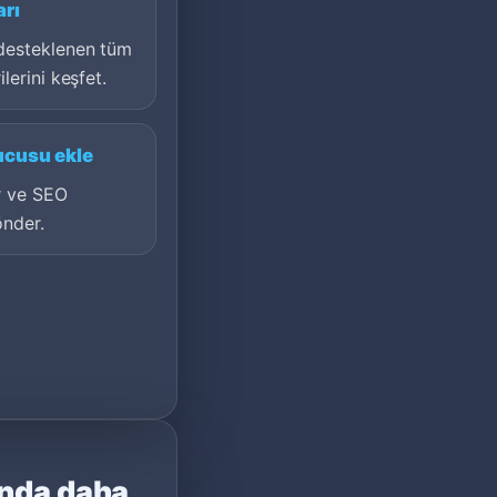
arı
desteklenen tüm
lerini keşfet.
ucusu ekle
er ve SEO
önder.
ında daha