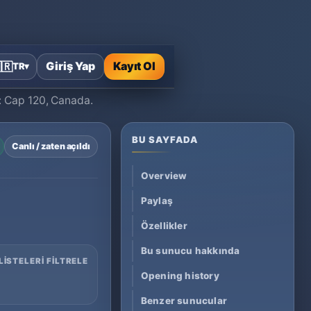
12
Giriş Yap
Kayıt Ol
🇷
TR
▾
0: Cap 120, Canada.
BU SAYFADA
Canlı / zaten açıldı
Overview
Paylaş
Özellikler
Bu sunucu hakkında
LISTELERI FILTRELE
Opening history
Benzer sunucular