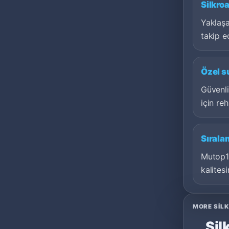
Silkro
Yaklaşan
takip e
Özel s
Güvenli
için re
Sırala
Mutop10
kalitesi
MORE SILK
Sil