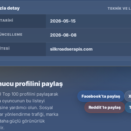
zla detay
TEKNIK VE 
 TARIHI
2026-05-15
ÜNCELLEME
2026-08-08
ITESI
silkroadserapis.com
ucu profilini paylaş
Top 100 profilini paylaşarak
Facebook’ta paylaş
X
a oyuncunun bu listeyi
ine yardımcı olun. Sosyal
Reddit’te paylaş
ar yönlendirme trafiği, marka
daha güçlü görünürlük
ir.