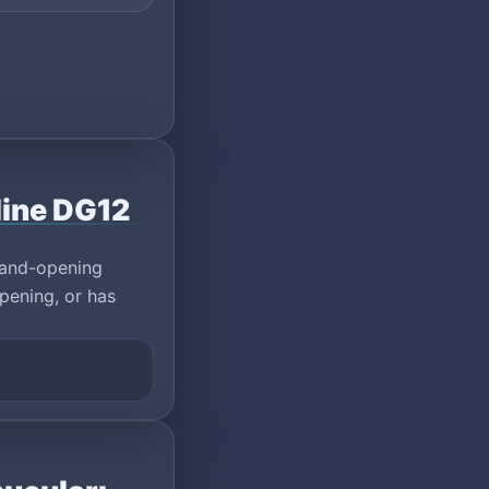
line DG12
rand-opening
pening, or has