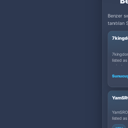
Be
Benzer sır
tanıtılan 
7kingd
7kingdom
listed as
private 
100: Cap
Sunucuy
YamSRO
YamSRO 
listed as
private 