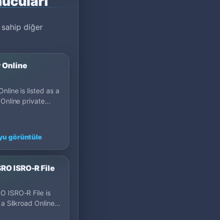
nucuları
a sahip diğer
 Online
nline is listed as a
 Online private
on MU Top 100: Cap
many.
u görüntüle
RO ISRO-R File
 ISRO-R File is
 a Silkroad Online
server on MU Top