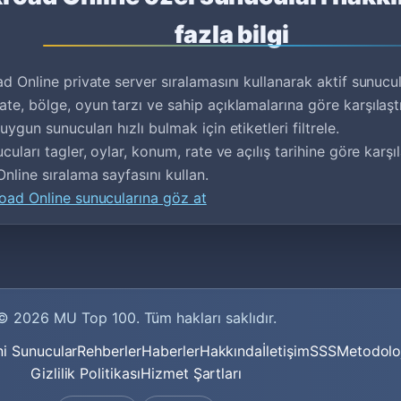
fazla bilgi
d Online private server sıralamasını kullanarak aktif sunucular
te, bölge, oyun tarzı ve sahip açıklamalarına göre karşılaştır
ygun sunucuları hızlı bulmak için etiketleri filtrele.
cuları tagler, oylar, konum, rate ve açılış tarihine göre karş
Online sıralama sayfasını kullan.
oad Online sunucularına göz at
© 2026
MU Top 100
. Tüm hakları saklıdır.
i Sunucular
Rehberler
Haberler
Hakkında
İletişim
SSS
Metodolo
Gizlilik Politikası
Hizmet Şartları