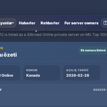
na sayfa
›
Silkroad Online private serverları
›
Serapis Online DG
yunlar
Haberler
Rehberler
For server owners

▾
Serapis Online DG12
2 is listed as a Silkroad Online private server on MU Top 10
IŞ
Ek sunucu listesi
 özeti
KONUM
AÇILIŞ TARIHI
d Online
Kanada
2026-02-28
er
BENZER 