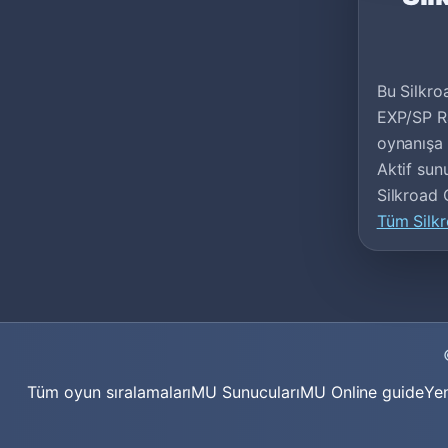
Bu Silkroa
EXP/SP Ra
oynanışa u
Aktif sunu
Silkroad 
Tüm Silkr
Tüm oyun sıralamaları
MU Sunucuları
MU Online guide
Yen