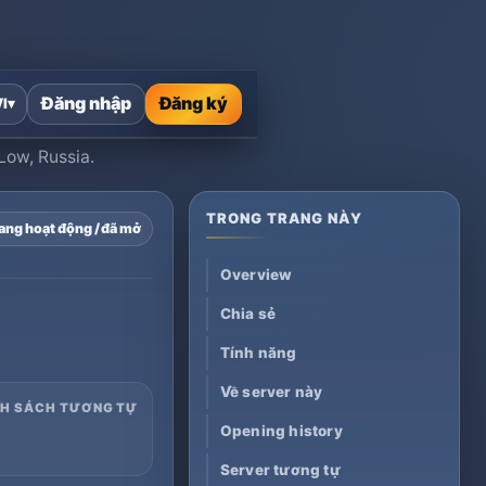
Đăng nhập
Đăng ký
VI
▾
 Low, Russia.
TRONG TRANG NÀY
ang hoạt động / đã mở
Overview
Chia sẻ
Tính năng
Về server này
NH SÁCH TƯƠNG TỰ
Opening history
Server tương tự