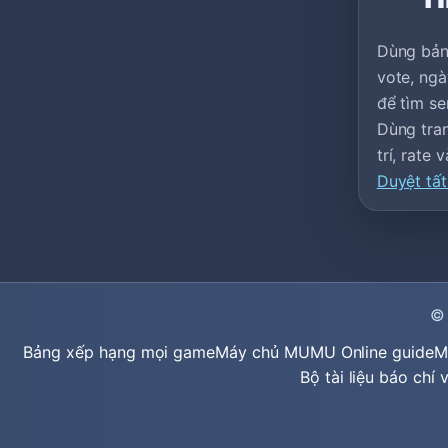
Dùng bảng
vote, ngà
để tìm se
Dùng tran
trí, rate
Duyệt tất
©
Bảng xếp hạng mọi game
Máy chủ MU
MU Online guide
M
Bộ tài liệu báo chí