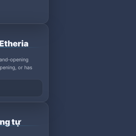
Etheria
rand-opening
pening, or has
ơng tự