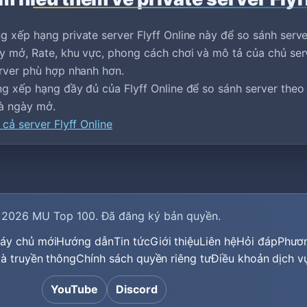
 xếp hạng private server Flyff Online này để so sánh serv
y mở, Rate, khu vực, phong cách chơi và mô tả của chủ ser
rver phù hợp nhanh hơn.
g xếp hạng đầy đủ của Flyff Online để so sánh server theo t
 và ngày mở.
 cả server Flyff Online
 2026
MU Top 100
. Đã đăng ký bản quyền.
áy chủ mới
Hướng dẫn
Tin tức
Giới thiệu
Liên hệ
Hỏi đáp
Phươ
 và truyền thông
Chính sách quyền riêng tư
Điều khoản dịch v
YouTube
Discord