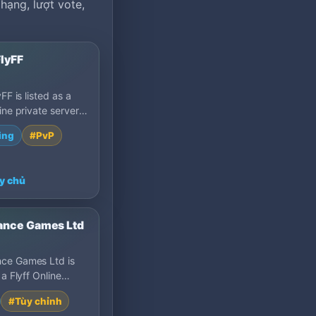
hạng, lượt vote,
FlyFF
yFF is listed as a
line private server
op 100: PvP PvE,
ing
#PvP
y chủ
nce Games Ltd
ce Games Ltd is
 a Flyff Online
server on MU Top
#Tùy chỉnh
rm Server Custo…