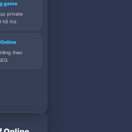
ng game
ục private
 hỗ trợ.
 Online
riêng theo
SEO.
f Online