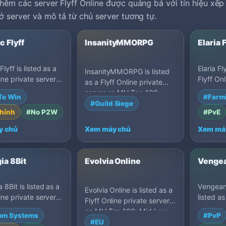
hêm các server Flyff Online được quảng bá với tín hiệu xếp 
ở server và mô tả từ chủ server tương tự.
c Flyff
InsanityMMORPG
Elaria 
Flyff is listed as a
Elaria Fl
InsanityMMORPG is listed
ine private server
Flyff On
as a Flyff Online private
op 100: Farm
on MU T
server on MU Top 100:
To Win
#Farm
United St…
Poland.
Guild Siege High, Unit…
#Guild Siege
hỉnh
#No P2W
#PvE
y chủ
Xem máy chủ
Xem má
ia 8Bit
Evolvia Online
Vengea
 8Bit is listed as a
Vengean
Evolvia Online is listed as a
ine private server
listed as
Flyff Online private server
op 100: Custom,
private 
on MU Top 100: Mid Low,
om Systems
#PvP
.
100: Fa
France.
#EU