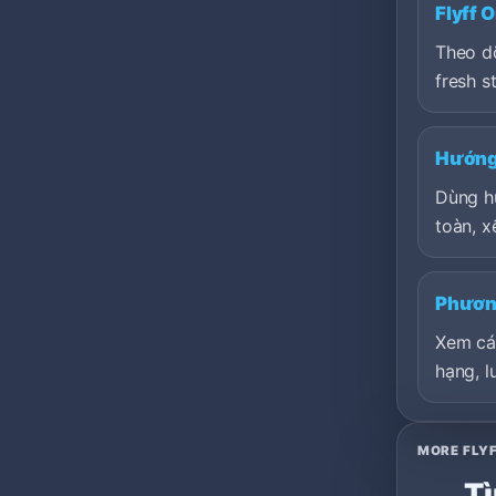
Flyff 
Theo dõ
fresh st
Hướng 
Dùng h
toàn, x
Phươn
Xem cá
hạng, l
MORE FLYF
Tì