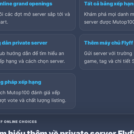
Online grand openings
Tất cả bảng xếp hạ
i các đợt mở server sắp tới và
Khám phá mọi danh m
art.
server được Mutop100
dẫn private server
Thêm máy chủ Flyff
ub hướng dẫn để tìm hiểu an
Gửi server với trường 
ếp hạng và cách chọn server.
game, tag và chi tiết 
g pháp xếp hạng
ch Mutop100 đánh giá xếp
ượt vote và chất lượng listing.
F ONLINE CHOICES
m hiểu thêm về private server Flyf