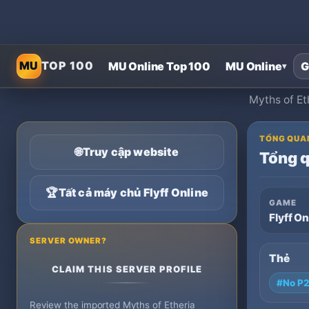
MU
TOP 100
MU Online Top 100
MU Online
G
▾
Myths of Eth
TỔNG QUA
🌐
Truy cập website
Tổng 
🏆
Tất cả máy chủ Flyff Online
GAME
Flyff On
SERVER OWNER?
Thẻ
CLAIM THIS SERVER PROFILE
#No P
Review the imported Myths of Etheria