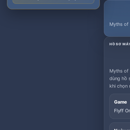
Myths of 
HỒ SƠ MÁ
Myths of 
dùng hồ s
khi chọn 
Game
Flyff O