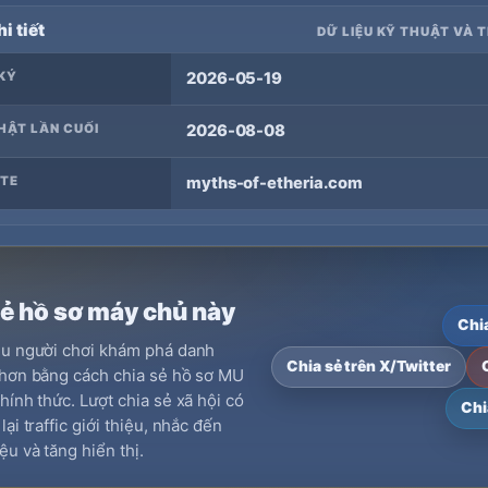
i tiết
DỮ LIỆU KỸ THUẬT VÀ 
KÝ
2026-05-19
HẬT LẦN CUỐI
2026-08-08
TE
myths-of-etheria.com
sẻ hồ sơ máy chủ này
Chi
ều người chơi khám phá danh
Chia sẻ trên X/Twitter
hơn bằng cách chia sẻ hồ sơ MU
hính thức. Lượt chia sẻ xã hội có
Chi
ại traffic giới thiệu, nhắc đến
ệu và tăng hiển thị.