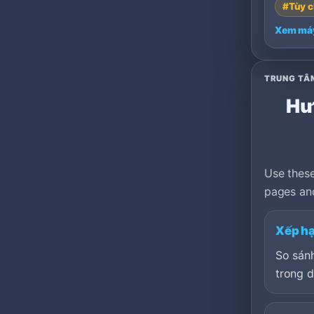
#Tùy c
Xem má
TRUNG TÂ
Hướ
Use these
pages and
Xếp hạ
So sán
trong 