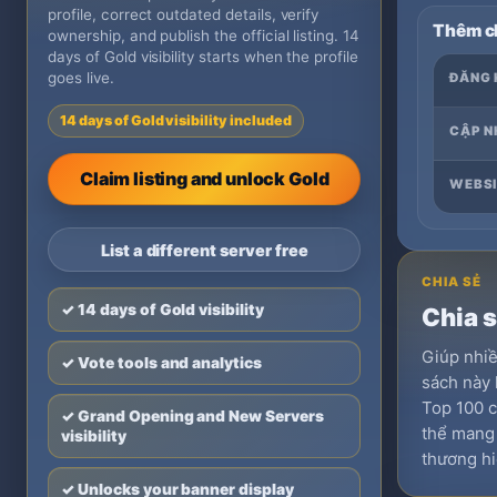
profile, correct outdated details, verify
Thêm ch
ownership, and publish the official listing. 14
days of Gold visibility starts when the profile
goes live.
ĐĂNG 
14 days of Gold visibility included
CẬP N
Claim listing and unlock Gold
WEBSI
List a different server free
CHIA SẺ
✓ 14 days of Gold visibility
Chia 
Giúp nhi
✓ Vote tools and analytics
sách này 
Top 100 c
✓ Grand Opening and New Servers
thể mang l
visibility
thương hi
✓ Unlocks your banner display