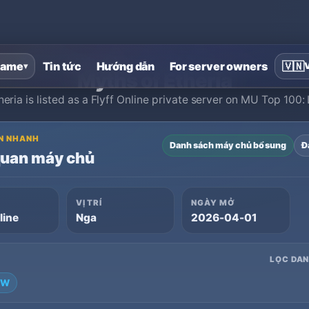
Trang chủ
›
Máy chủ riêng Flyff Online
›
Myths of Etheria
ame
Tin tức
Hướng dẫn
For server owners
🇻🇳
▾
Myths of Etheria
eria is listed as a Flyff Online private server on MU Top 100:
N NHANH
Danh sách máy chủ bổ sung
Đ
quan máy chủ
VỊ TRÍ
NGÀY MỞ
line
Nga
2026-04-01
LỌC DA
2W