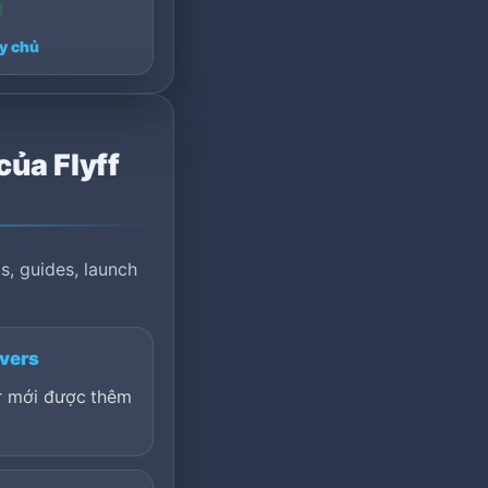
y chủ
của Flyff
s, guides, launch
rvers
er mới được thêm