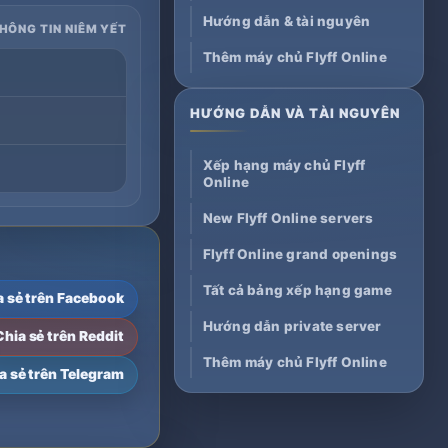
Hướng dẫn & tài nguyên
THÔNG TIN NIÊM YẾT
Thêm máy chủ Flyff Online
HƯỚNG DẪN VÀ TÀI NGUYÊN
Xếp hạng máy chủ Flyff
Online
New Flyff Online servers
Flyff Online grand openings
Tất cả bảng xếp hạng game
a sẻ trên Facebook
Hướng dẫn private server
Chia sẻ trên Reddit
Thêm máy chủ Flyff Online
a sẻ trên Telegram