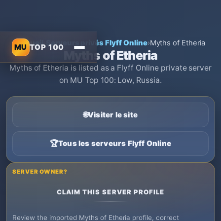
Accueil
›
Serveurs privés Flyff Online
›
Myths of Etheria
MU
TOP 100
Myths of Etheria
Myths of Etheria is listed as a Flyff Online private server
on MU Top 100: Low, Russia.
🌐
Visiter le site
🏆
Tous les serveurs Flyff Online
SERVER OWNER?
CLAIM THIS SERVER PROFILE
Review the imported Myths of Etheria profile, correct