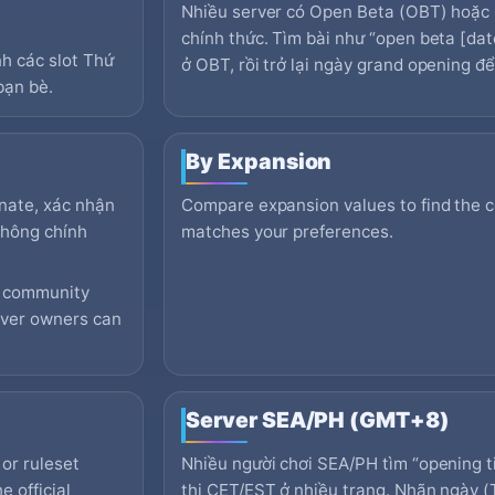
Nhiều server có Open Beta (OBT) hoặc 
chính thức. Tìm bài như “open beta [dat
nh các slot Thứ
ở OBT, rồi trở lại ngày grand opening đ
bạn bè.
By Expansion
onate, xác nhận
Compare expansion values to find the con
 không chính
matches your preferences.
e, community
erver owners can
Server SEA/PH (GMT+8)
or ruleset
Nhiều người chơi SEA/PH tìm “opening t
 official
thị CET/EST ở nhiều trang. Nhãn ngày (