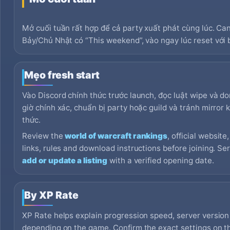
Mở cuối tuần rất hợp để cả party xuất phát cùng lúc. Ca
Bảy/Chủ Nhật có “This weekend”, vào ngay lúc reset với 
Mẹo fresh start
Vào Discord chính thức trước launch, đọc luật wipe và d
giờ chính xác, chuẩn bị party hoặc guild và tránh mirror
thức.
Review the
world of warcraft rankings
, official websit
links, rules and download instructions before joining. S
add or update a listing
with a verified opening date.
By XP Rate
XP Rate helps explain progression speed, server version 
depending on the game. Confirm the exact settings on the