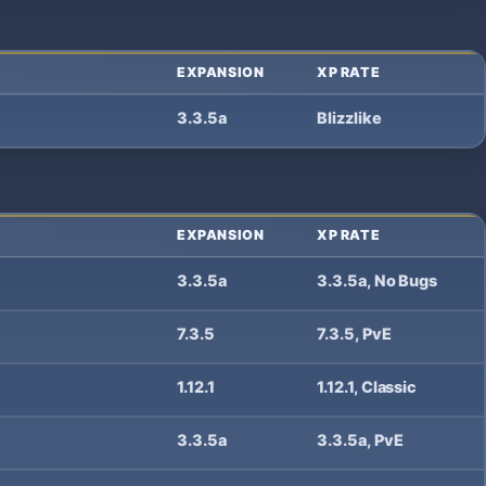
EXPANSION
XP RATE
3.3.5a
Blizzlike
EXPANSION
XP RATE
3.3.5a
3.3.5a, No Bugs
7.3.5
7.3.5, PvE
1.12.1
1.12.1, Classic
3.3.5a
3.3.5a, PvE