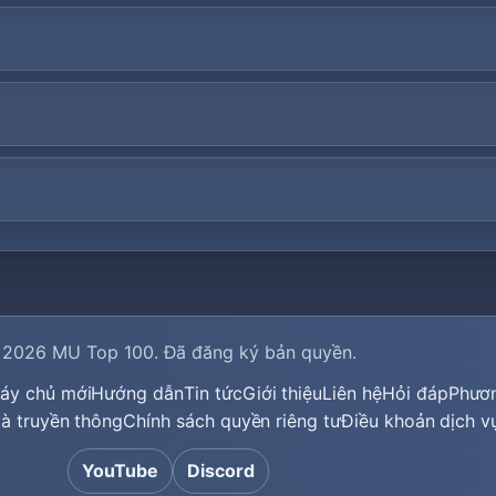
 2026
MU Top 100
. Đã đăng ký bản quyền.
áy chủ mới
Hướng dẫn
Tin tức
Giới thiệu
Liên hệ
Hỏi đáp
Phươ
 và truyền thông
Chính sách quyền riêng tư
Điều khoản dịch v
YouTube
Discord