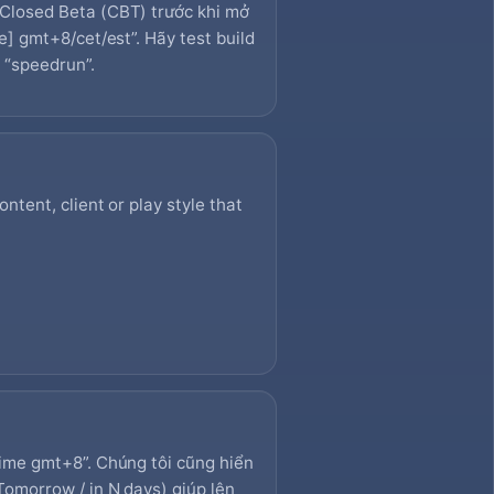
Closed Beta (CBT) trước khi mở
e] gmt+8/cet/est”. Hãy test build
ể “speedrun”.
tent, client or play style that
ime gmt+8”. Chúng tôi cũng hiển
Tomorrow / in N days) giúp lên