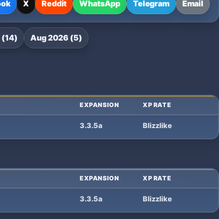
ook
X
Reddit
WhatsApp
Telegram
Email
 (14)
Aug 2026 (5)
EXPANSION
XP RATE
3.3.5a
Blizzlike
EXPANSION
XP RATE
3.3.5a
Blizzlike