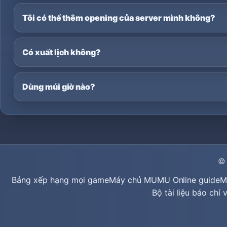
Tôi có thể thêm opening của server mình không?
Có xuất lịch không?
Dùng múi giờ nào?
©
Bảng xếp hạng mọi game
Máy chủ MU
MU Online guide
M
Bộ tài liệu báo chí