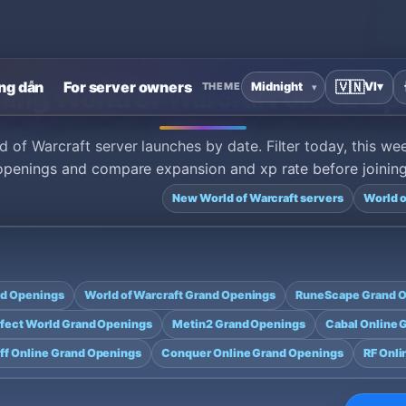
ng dẫn
For server owners
🇻🇳
VI
▾
THEME
ing World of Warcraft Grand Op
of Warcraft server launches by date. Filter today, this w
openings and compare expansion and xp rate before joining
New World of Warcraft servers
World o
nd Openings
World of Warcraft Grand Openings
RuneScape Grand 
fect World Grand Openings
Metin2 Grand Openings
Cabal Online 
yff Online Grand Openings
Conquer Online Grand Openings
RF Onli