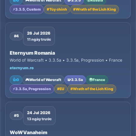
👍
0
🎮
World of Warcraft
🧩
3.3.5
🌍
Russia
⚡
3.3.5, Custom
#
Tùy chỉnh
#
Wrath of the Lich King
26 Jul 2026
#4
11 ngày trước
Eternyum Romania
World of Warcraft • 3.3.5a • 3.3.5a, Progression • France
eternyum.ro
👍
0
🎮
World of Warcraft
🧩
3.3.5a
🌍
France
⚡
3.3.5a, Progression
#
EU
#
Wrath of the Lich King
24 Jul 2026
#5
13 ngày trước
WoWVanaheim