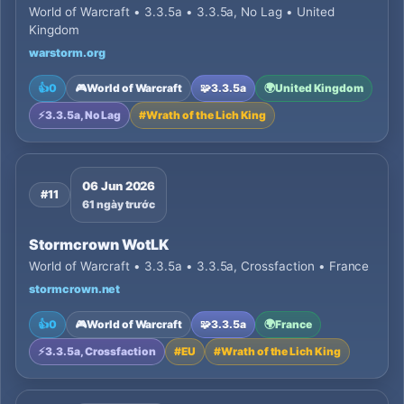
World of Warcraft • 3.3.5a • 3.3.5a, No Lag • United
Kingdom
warstorm.org
👍
0
🎮
World of Warcraft
🧩
3.3.5a
🌍
United Kingdom
⚡
3.3.5a, No Lag
#
Wrath of the Lich King
06 Jun 2026
#11
61 ngày trước
Stormcrown WotLK
World of Warcraft • 3.3.5a • 3.3.5a, Crossfaction • France
stormcrown.net
👍
0
🎮
World of Warcraft
🧩
3.3.5a
🌍
France
⚡
3.3.5a, Crossfaction
#
EU
#
Wrath of the Lich King