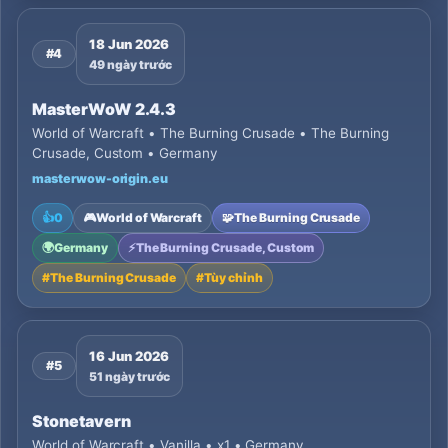
18 Jun 2026
#4
49 ngày trước
MasterWoW 2.4.3
World of Warcraft • The Burning Crusade • The Burning
Crusade, Custom • Germany
masterwow-origin.eu
👍
0
🎮
World of Warcraft
🧩
The Burning Crusade
🌍
Germany
⚡
The Burning Crusade, Custom
#
The Burning Crusade
#
Tùy chỉnh
16 Jun 2026
#5
51 ngày trước
Stonetavern
World of Warcraft • Vanilla • x1 • Germany