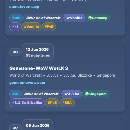
stonetavern.app
👍
48
🎮
World of Warcraft
🧩
Vanilla
🌍
Germany
⚡
x1
#
Vanilla
#
PvE
12 Jun 2026
#6
55 ngày trước
Gemstone-WoW WotLK 3
World of Warcraft • 3.3.5a • 3.3.5a, Blizzlike • Singapore
gemstonewow.com
👍
0
🎮
World of Warcraft
🧩
3.3.5a
🌍
Singapore
⚡
3.3.5a, Blizzlike
#
PvE
#
SEA
09 Jun 2026
#7