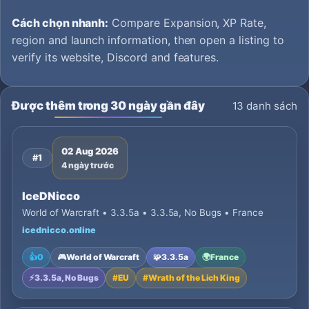
Cách chọn nhanh:
Compare Expansion, XP Rate,
region and launch information, then open a listing to
verify its website, Discord and features.
Được thêm trong 30 ngày gần đây
13 danh sách
02 Aug 2026
#1
4 ngày trước
IceDNicco
World of Warcraft • 3.3.5a • 3.3.5a, No Bugs • France
icednicco.online
👍
0
🎮
World of Warcraft
🧩
3.3.5a
🌍
France
⚡
3.3.5a, No Bugs
#
EU
#
Wrath of the Lich King