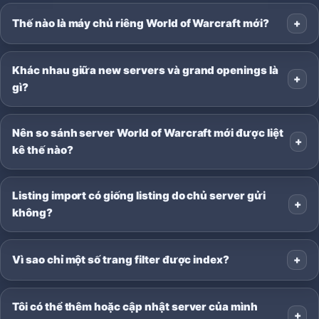
Thế nào là máy chủ riêng World of Warcraft mới?
Khác nhau giữa new servers và grand openings là
gì?
Nên so sánh server World of Warcraft mới được liệt
kê thế nào?
Listing import có giống listing do chủ server gửi
không?
Vì sao chỉ một số trang filter được index?
Tôi có thể thêm hoặc cập nhật server của mình