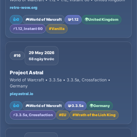
retro-wow.org
👍
0
🎮
World of Warcraft
🧩
1.12
🌍
United Kingdom
⚡
1.12, Instant 60
#
Vanilla
29 May 2026
#16
68 ngày trước
Project Astral
World of Warcraft • 3.3.5a • 3.3.5a, Crossfaction •
Germany
playastral.io
👍
0
🎮
World of Warcraft
🧩
3.3.5a
🌍
Germany
⚡
3.3.5a, Crossfaction
#
EU
#
Wrath of the Lich King