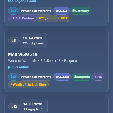
tbc5legends.com
👍
0
🎮
World of Warcraft
🧩
2.4.3
🌍
Germany
⚡
2.4.3, Custom
#
Tùy chỉnh
#
EU
14 Jul 2026
#11
22 ngày trước
PMS WoW x15
World of Warcraft • 3.3.5a • x15 • Bulgaria
p-m-s.online
👍
0
🎮
World of Warcraft
🧩
3.3.5a
🌍
Bulgaria
⚡
x15
#
Wrath of the Lich King
14 Jul 2026
#12
22 ngày trước