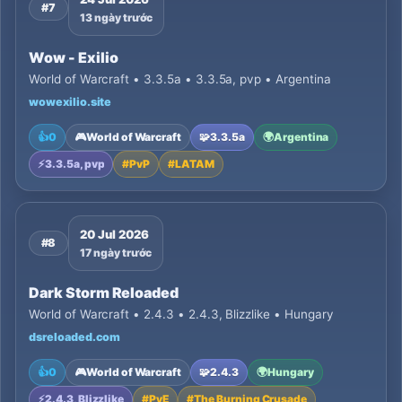
#7
13 ngày trước
Wow - Exilio
World of Warcraft • 3.3.5a • 3.3.5a, pvp • Argentina
wowexilio.site
👍
0
🎮
World of Warcraft
🧩
3.3.5a
🌍
Argentina
⚡
3.3.5a, pvp
#
PvP
#
LATAM
20 Jul 2026
#8
17 ngày trước
Dark Storm Reloaded
World of Warcraft • 2.4.3 • 2.4.3, Blizzlike • Hungary
dsreloaded.com
👍
0
🎮
World of Warcraft
🧩
2.4.3
🌍
Hungary
⚡
2.4.3, Blizzlike
#
PvE
#
The Burning Crusade