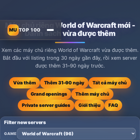
Máy chủ riêng World of Warcraft mới -
MU
TOP 100
Danh sách vừa được thêm
Xem các máy chủ riêng World of Warcraft vừa được thêm.
Bắt đầu với listing trong 30 ngày gần đây, rồi xem server
được thêm 31–90 ngày trước.
Vừa thêm
Thêm 31–90 ngày
Tất cả máy chủ
Grand openings
Thêm máy chủ
Private server guides
Giới thiệu
FAQ
Filter new servers
GAME