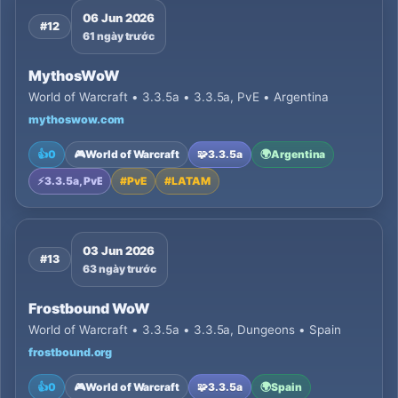
06 Jun 2026
#12
61 ngày trước
MythosWoW
World of Warcraft • 3.3.5a • 3.3.5a, PvE • Argentina
mythoswow.com
👍
0
🎮
World of Warcraft
🧩
3.3.5a
🌍
Argentina
⚡
3.3.5a, PvE
#
PvE
#
LATAM
03 Jun 2026
#13
63 ngày trước
Frostbound WoW
World of Warcraft • 3.3.5a • 3.3.5a, Dungeons • Spain
frostbound.org
👍
0
🎮
World of Warcraft
🧩
3.3.5a
🌍
Spain