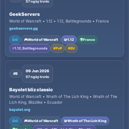
57 ngày trước
GeekServers
World of Warcraft • 1.12 • 1.12, Battlegrounds • France
geekservers.gg
👍
0
🎮
World of Warcraft
🧩
1.12
🌍
France
⚡
1.12, Battlegrounds
#
PvP
#
EU
09 Jun 2026
#8
57 ngày trước
Bayolet bliz classic
World of Warcraft • Wrath of The Lich King • Wrath of The
Lich King, Blizzlike • Ecuador
bayolet.org
👍
0
🎮
World of Warcraft
🧩
Wrath of The Lich King