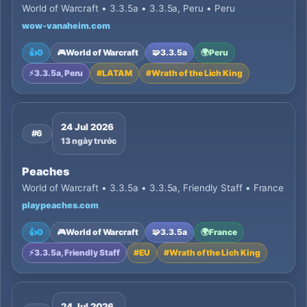
World of Warcraft • 3.3.5a • 3.3.5a, Peru • Peru
wow-vanaheim.com
👍
0
🎮
World of Warcraft
🧩
3.3.5a
🌍
Peru
⚡
3.3.5a, Peru
#
LATAM
#
Wrath of the Lich King
24 Jul 2026
#6
13 ngày trước
Peaches
World of Warcraft • 3.3.5a • 3.3.5a, Friendly Staff • France
playpeaches.com
👍
0
🎮
World of Warcraft
🧩
3.3.5a
🌍
France
⚡
3.3.5a, Friendly Staff
#
EU
#
Wrath of the Lich King
24 Jul 2026