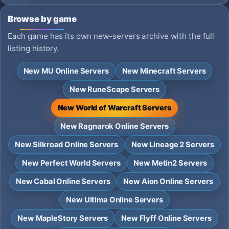
Browse by game
Each game has its own new-servers archive with the full
listing history.
New MU Online Servers
New Minecraft Servers
New RuneScape Servers
New World of Warcraft Servers
New Ragnarok Online Servers
New Silkroad Online Servers
New Lineage 2 Servers
New Perfect World Servers
New Metin2 Servers
New Cabal Online Servers
New Aion Online Servers
New Ultima Online Servers
New MapleStory Servers
New Flyff Online Servers