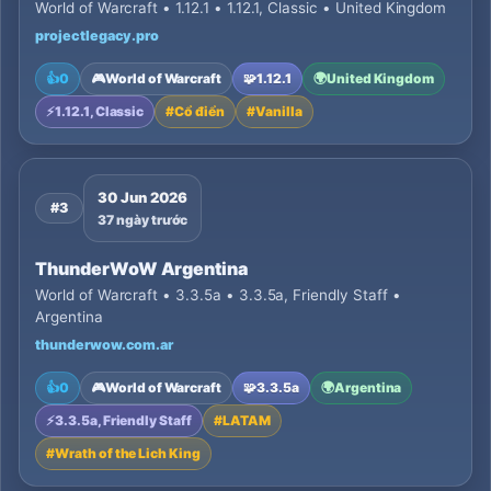
World of Warcraft • 1.12.1 • 1.12.1, Classic • United Kingdom
projectlegacy.pro
👍
0
🎮
World of Warcraft
🧩
1.12.1
🌍
United Kingdom
⚡
1.12.1, Classic
#
Cổ điển
#
Vanilla
30 Jun 2026
#3
37 ngày trước
ThunderWoW Argentina
World of Warcraft • 3.3.5a • 3.3.5a, Friendly Staff •
Argentina
thunderwow.com.ar
👍
0
🎮
World of Warcraft
🧩
3.3.5a
🌍
Argentina
⚡
3.3.5a, Friendly Staff
#
LATAM
#
Wrath of the Lich King