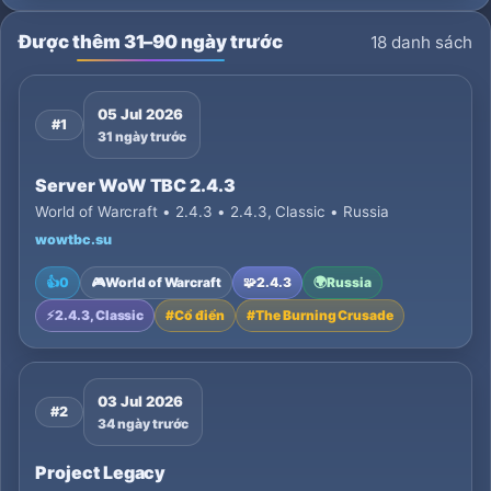
Được thêm 31–90 ngày trước
18 danh sách
05 Jul 2026
#1
31 ngày trước
Server WoW TBC 2.4.3
World of Warcraft • 2.4.3 • 2.4.3, Classic • Russia
wowtbc.su
👍
0
🎮
World of Warcraft
🧩
2.4.3
🌍
Russia
⚡
2.4.3, Classic
#
Cổ điển
#
The Burning Crusade
03 Jul 2026
#2
34 ngày trước
Project Legacy