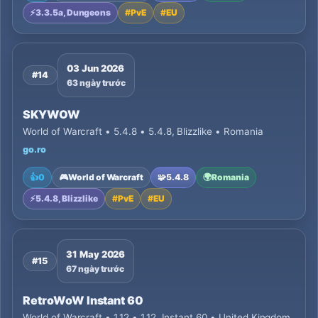
⚡
3.3.5a, Dungeons
#
PvE
#
EU
03 Jun 2026
#14
63 ngày trước
SKYWOW
World of Warcraft • 5.4.8 • 5.4.8, Blizzlike • Romania
go.ro
👍
0
🎮
World of Warcraft
🧩
5.4.8
🌍
Romania
⚡
5.4.8, Blizzlike
#
PvE
#
EU
31 May 2026
#15
67 ngày trước
RetroWoW Instant 60
World of Warcraft • 1.12 • 1.12, Instant 60 • United Kingdom