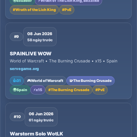
🌍
Ecuador
⚡
Wrath of The Lich King, Blizzlike
#
Wrath of the Lich King
#
PvE
08 Jun 2026
#9
58 ngày trước
SPAINLIVE WOW
World of Warcraft • The Burning Crusade • x15 • Spain
servegame.org
👍
31
🎮
World of Warcraft
🧩
The Burning Crusade
🌍
Spain
⚡
x15
#
The Burning Crusade
#
PvE
06 Jun 2026
#10
61 ngày trước
Warstorm Solo WotLK