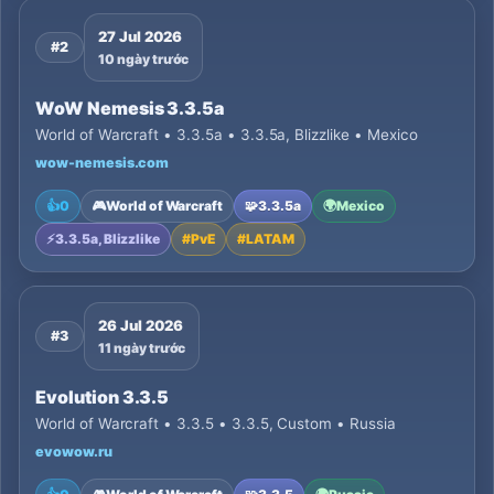
27 Jul 2026
#2
10 ngày trước
WoW Nemesis 3.3.5a
World of Warcraft • 3.3.5a • 3.3.5a, Blizzlike • Mexico
wow-nemesis.com
👍
0
🎮
World of Warcraft
🧩
3.3.5a
🌍
Mexico
⚡
3.3.5a, Blizzlike
#
PvE
#
LATAM
26 Jul 2026
#3
11 ngày trước
Evolution 3.3.5
World of Warcraft • 3.3.5 • 3.3.5, Custom • Russia
evowow.ru