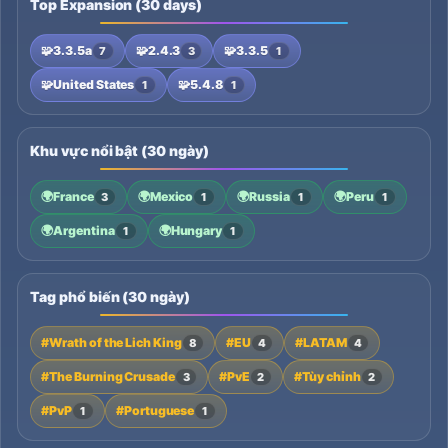
Top Expansion (30 days)
🧩
3.3.5a
🧩
2.4.3
🧩
3.3.5
7
3
1
🧩
United States
🧩
5.4.8
1
1
Khu vực nổi bật (30 ngày)
🌍
France
🌍
Mexico
🌍
Russia
🌍
Peru
3
1
1
1
🌍
Argentina
🌍
Hungary
1
1
Tag phổ biến (30 ngày)
#Wrath of the Lich King
#EU
#LATAM
8
4
4
#The Burning Crusade
#PvE
#Tùy chỉnh
3
2
2
#PvP
#Portuguese
1
1