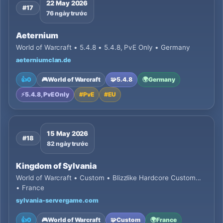
22 May 2026
#17
76 ngày trước
Aeternium
World of Warcraft • 5.4.8 • 5.4.8, PvE Only • Germany
aeterniumclan.de
👍
0
🎮
World of Warcraft
🧩
5.4.8
🌍
Germany
⚡
5.4.8, PvE Only
#
PvE
#
EU
15 May 2026
#18
82 ngày trước
Kingdom of Sylvania
World of Warcraft • Custom • Blizzlike Hardcore Custom...
• France
sylvania-servergame.com
👍
0
🎮
World of Warcraft
🧩
Custom
🌍
France