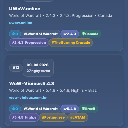
UWoW.online
World of Warcraft • 2.4.3 • 2.4.3, Progression • Canada
uwow.online
👍
0
🎮
World of Warcraft
🧩
2.4.3
🌍
Canada
⚡
2.4.3, Progression
#
The Burning Crusade
09 Jul 2026
#13
27 ngày trước
WoW-Vicious 5.4.8
World of Warcraft • 5.4.8 • 5.4.8, High, s • Brazil
wow-vicious.com.br
👍
0
🎮
World of Warcraft
🧩
5.4.8
🌍
Brazil
⚡
5.4.8, High, s
#
Portuguese
#
LATAM