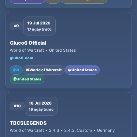
19 Jul 2026
#9
17 ngày trước
Gluco6 Official
World of Warcraft • United States
gluko6.com
👍
0
🎮
World of Warcraft
🧩
United States
🌍
United States
18 Jul 2026
#10
19 ngày trước
TBC5LEGENDS
World of Warcraft • 2.4.3 • 2.4.3, Custom • Germany