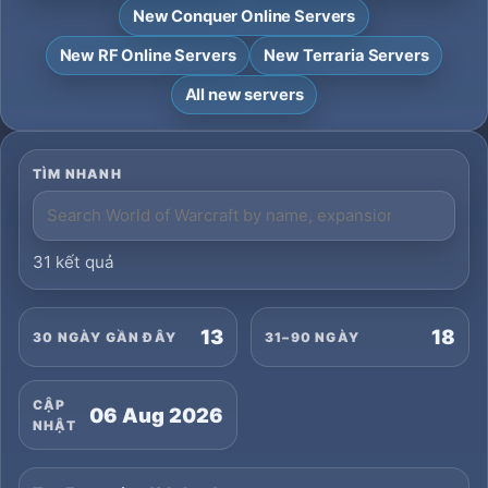
New Conquer Online Servers
New RF Online Servers
New Terraria Servers
All new servers
TÌM NHANH
31 kết quả
13
18
30 NGÀY GẦN ĐÂY
31–90 NGÀY
CẬP
06 Aug 2026
NHẬT