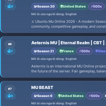
🧩
Season 20
🌍
United States
⚡
500x
🗳️
9
Mô tả của người dùng: English
⚔️ Ubuntu Mu Online 2026 - A modern Season 
community, competitive gameplay, and const
Aeternis MU | Eternal Realm | CBT 
#6
🧩
Season 21
🌍
France
⚡
500x
💬
Disc
🗳️
7
Mô tả của người dùng: English
Aeternis is an international MU Online projec
the future of the server. Fair gameplay, bala
MU BEAST
#7
🧩
Season 6
🌍
United States
⚡
500x
🗳️
6
Mô tả của người dùng: English