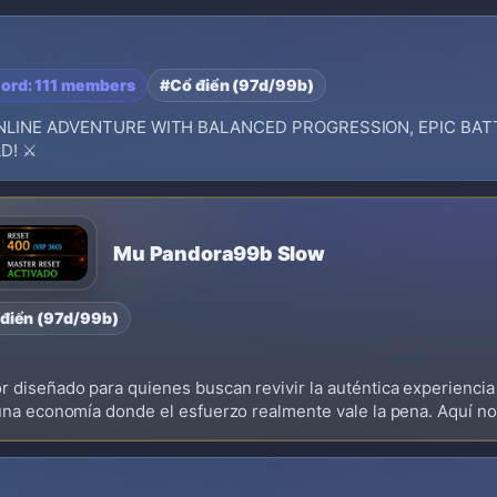
cord: 111 members
#Cổ điển (97d/99b)
NLINE ADVENTURE WITH BALANCED PROGRESSION, EPIC BAT
! ⚔️
Mu Pandora99b Slow
điển (97d/99b)
 diseñado para quienes buscan revivir la auténtica experienci
una economía donde el esfuerzo realmente vale la pena. Aquí no