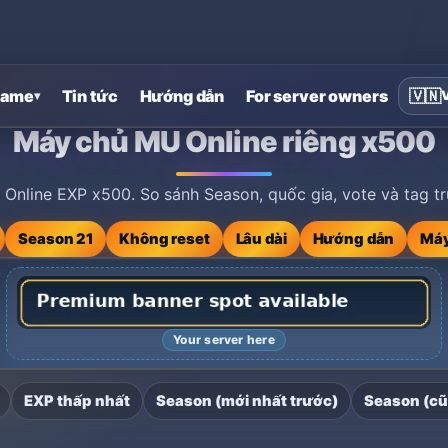
ame
Tin tức
Hướng dẫn
For server owners
🇻🇳
▾
00
Máy chủ MU Online riêng x500
Online EXP x500. So sánh Season, quốc gia, vote và tag trư
Season 21
Không reset
Lâu dài
Hướng dẫn
Máy
Your server here
EXP thấp nhất
Season (mới nhất trước)
Season (cũ