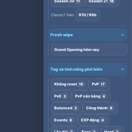
Season 20
Season 21
11
16
97d / 99b
Classic? Xem
Fresh wipe
Grand Opening hôm nay
Tag và tính năng phổ biến
Không reset
PvP
15
17
PvE
PvP cân bằng
3
4
Balanced
Công thành
2
6
Events
EXP động
8
4
Lâu dài
Easy
Hard
7
2
7