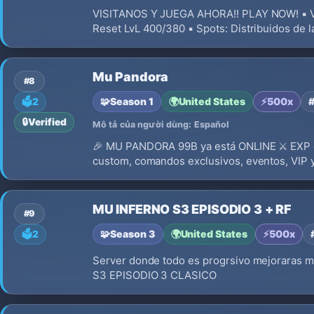
VISITANOS Y JUEGA AHORA!! PLAY NOW! ▪️ Versi
Reset LvL 400/380 ▪️ Spots: Distribuidos de 
Mu Pandora
#8
🧩
Season 1
🌍
United States
⚡
500x
#
🗳️
2
🔒
Verified
Mô tả của người dùng: Español
🎉 MU PANDORA 99B ya está ONLINE ⚔️ EXP di
custom, comandos exclusivos, eventos, VIP y
MU INFERNO S3 EPISODIO 3 + RF
#9
🧩
Season 3
🌍
United States
⚡
500x
🗳️
2
Server donde todo es progrsivo mejoraras m
S3 EPISODIO 3 CLASICO