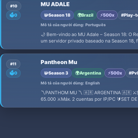
MU ADALE
#10
🧩
Season 18
🌍
Brazil
⚡
500x
#Play-
🗳️
0
Mô tả của người dùng: Português
🌙 Bem-vindo ao MU Adale – Season 18: O R
um servidor privado baseado na Season 18, 
que jogar no MU Adale? O MU Ad…
Pantheon Mu
#11
🧩
Season 3
🌍
Argentina
⚡
500x
#Pv
🗳️
0
Mô tả của người dùng: English
〽️PANTHOM MU 〽️ 🇦🇷 ARGENTINA 🇦🇷 ⚔️Se
65.000 ⚔️Máx. 2 cuentas por IP/PC 🔰️SET