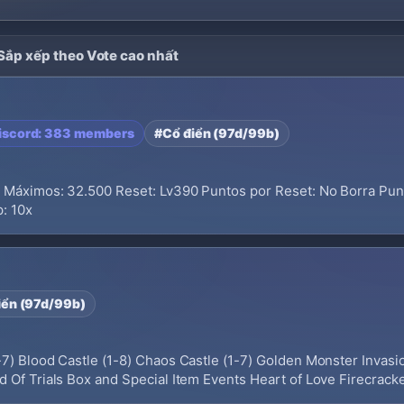
 Sắp xếp theo Vote cao nhất
iscord: 383 members
#Cổ điển (97d/99b)
ts Máximos: 32.500 Reset: Lv390 Puntos por Reset: No Borra Pu
: 10x
iển (97d/99b)
-7) Blood Castle (1-8) Chaos Castle (1-7) Golden Monster Invas
 Of Trials Box and Special Item Events Heart of Love Firecrack