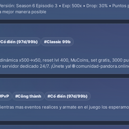
ón: Season 6 Episodio 3 ▪️ Exp: 500x ▪️ Drop: 30% ▪️ Puntos po
la mejor manera posible
Cổ điển (97d/99b)
#Classic 99b
námica x500→x50, reset lvl 400, MuCoins, set gratis, 3000 pun
 servidor dedicado 24/7. ¡Únete ya! 🌐 comunidad-pandora.onlin
#PvP
#Công thành
#Cổ điển (97d/99b)
ientras mas eventos realices y armate en el juego los espera