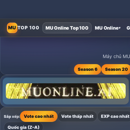
MU
TOP 100
MU Online Top 100
MU Online
G
▾
Home
›
MU Online Private Servers
›
Máy chủ MU Online riêng x5
Máy chủ MU 
Season 6
Season 20
Vote cao nhất
Vote thấp nhất
EXP cao nhất
Sắp xếp:
Quốc gia (Z–A)