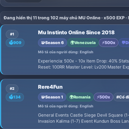
Đang hiển thị 11 trong 102 máy chủ MU Online · x500 EXP ·
Mu Instinto Online Since 2018
#1
🧩
Season 6
🌍
Venezuela
⚡
500x
💬
D
🗳️
909
Mô tả của người dùng: English
Experiencia: 500x - 10x Item Drop: 40% Sta
Reset: 100RR Master Level: Lv200 Master Exp
Rere4Fun
#2
🧩
Season 1
🌍
Romania
⚡
500x
#Cổ đ
🗳️
134
Mô tả của người dùng: English
General Events Castle Siege Devil Square (1
Invasion Kalima (1-7) Event Kundun Boss Land