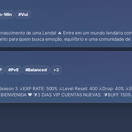
to-Win
#Vui
enascimento de uma Lenda! 🔥 Entre em um mundo lendário co
feito para quem busca emoção, equilíbrio e uma comunidade de 
P
#PvE
#Balanced
+2
ason 3 ⚔️EXP RATE: 500% ⚔️Level Reset: 400 ⚔️Drop: 40% ⚔️S
 DE BIENVENIDA ♥ 🔰3 DIAS VIP CUENTAS NUEVAS. 🔰BUFF 150%