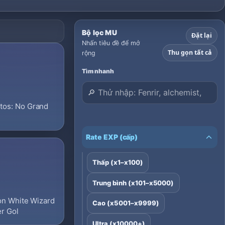
Bộ lọc MU
Đặt lại
Nhấn tiêu đề để mở
Thu gọn tất cả
rộng
Tìm nhanh
ntos: No Grand
Rate EXP (cấp)
Thấp (x1–x100)
Trung bình (x101–x5000)
ion White Wizard
Cao (x5001–x9999)
er Gol
Ultra (x10000+)