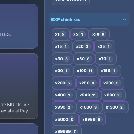
EXP chính xác
TLES,
x1
x5
x10
5
1
6
x15
x20
x25
1
2
1
x30
x50
x70
3
8
1
x90
x100
x150
1
11
1
x200
x250
x300
5
3
3
x400
x500
x800
1
11
2
a de MU Online
x999
x1000
x1500
2
9
2
 existe el Pay
x5000
x9999
3
5
x99999
7