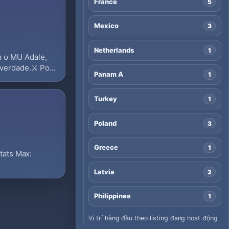
France
5
Mexico
3
Netherlands
1
m o MU Adale,
verdade.⚔️ Por
Panam A
1
Turkey
1
Poland
3
Greece
1
tats Max:
Latvia
2
Philippines
1
Vị trí hàng đầu theo listing đang hoạt động