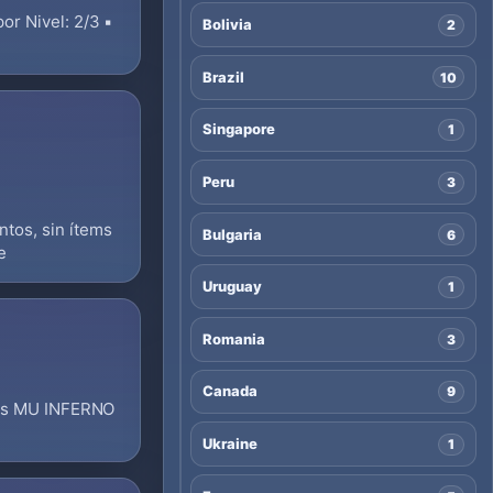
r Nivel: 2/3 ▪️
Bolivia
2
Brazil
10
Singapore
1
Peru
3
tos, sin ítems
Bulgaria
6
e
Uruguay
1
Romania
3
Canada
9
mos MU INFERNO
Ukraine
1