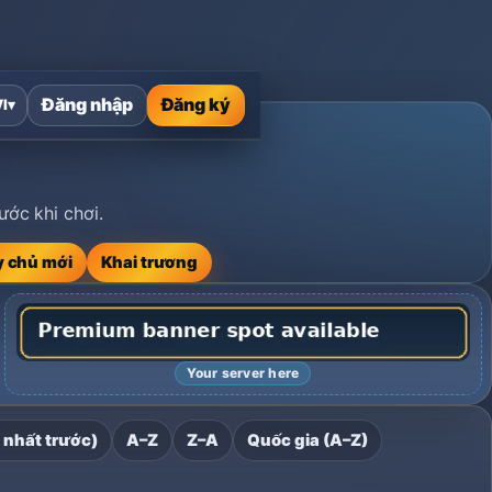
Đăng nhập
Đăng ký
VI
▾
ớc khi chơi.
 chủ mới
Khai trương
Your server here
 nhất trước)
A–Z
Z–A
Quốc gia (A–Z)