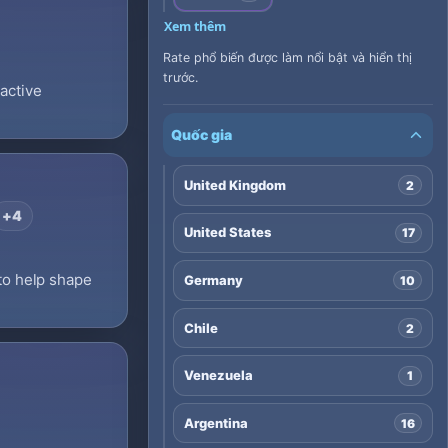
Xem thêm
Rate phổ biến được làm nổi bật và hiển thị
trước.
active
Quốc gia
United Kingdom
2
+4
United States
17
 to help shape
Germany
10
Chile
2
Venezuela
1
Argentina
16