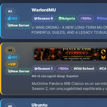
WarlordMU
#3
🧩
Season 6
🌍
Bulgaria
⚡
500x
💬
Dis
🗳️
102
🚀
New Server
⚔️ WARLORDMU - A NEW LONG-TERM MU O
POWERFUL GUILDS, AND A LEGACY TO BUILD
#4
🗳️
101
⭐
VIP
🧩
Season 1
⚡
500x
#Old School
#Cổ 
🚀
New Server
Mô tả của người dùng: Español
MuOnline Pandora 99B Clásico es un servidor
Season 2, con una jugabilidad equilibrada y 
to Win: to
Ubuntu
#5