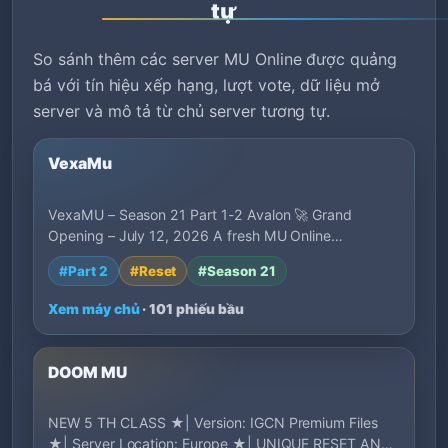
tự
So sánh thêm các server MU Online được quảng
bá với tín hiệu xếp hạng, lượt vote, dữ liệu mở
server và mô tả từ chủ server tương tự.
VexaMu
VexaMU – Season 21 Part 1-2 Avalon 🚀 Grand
Opening – July 12, 2026 A fresh MU Online
experience…
#Part 2
#Reset
#Season 21
Xem máy chủ
· 101 phiếu bầu
DOOM MU
NEW 5 TH CLASS ★| Version: IGCN Premium Files
★| Server Location: Europe ★| UNIQUE RESET AND