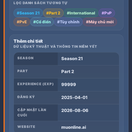
LỌC DANH SÁCH TƯƠNG TỰ
#Season 21
#Part 2
#International
#PvP
#PvE
#Cổ điển
#Tùy chỉnh
#Máy chủ mới
Thêm chi tiết
DỮ LIỆU KỸ THUẬT VÀ THÔNG TIN NIÊM YẾT
SEASON
Season 21
PART
Part 2
EXPERIENCE (EXP)
99999
ĐĂNG KÝ
2025-04-01
CẬP NHẬT LẦN
2026-08-06
CUỐI
WEBSITE
muonline.ai