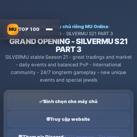
Trang chủ
›
Máy chủ riêng MU Online
›
MU
TOP 100
GRAND OPENING - SILVERMU S21 PART 3
GRAND OPENING - SILVERMU S21
PART 3
SILVERMU stable Season 21 - great tradings and market
- daily events and balanced PvP - International
community - 24/7 longterm gameplay - new unique
events and special jewels
✅
Bình chọn cho máy chủ
🌐
Truy cập website
💬
Tham gia Discord
8,272 members · 334 online