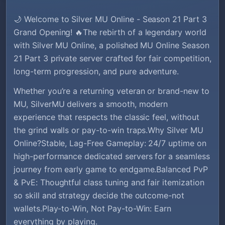
🌙 Welcome to Silver MU Online - Season 21 Part 3
Grand Opening! 🔥The rebirth of a legendary world
with Silver MU Online, a polished MU Online Season
21 Part 3 private server crafted for fair competition,
long-term progression, and pure adventure.
Whether you’re a returning veteran or brand-new to
MU, SilverMU delivers a smooth, modern
experience that respects the classic feel, without
the grind walls or pay-to-win traps.Why Silver MU
Online?Stable, Lag-Free Gameplay: 24/7 uptime on
high-performance dedicated servers for a seamless
journey from early game to endgame.Balanced PvP
& PvE: Thoughtful class tuning and fair itemization
so skill and strategy decide the outcome-not
wallets.Play-to-Win, Not Pay-to-Win: Earn
everything by playing.