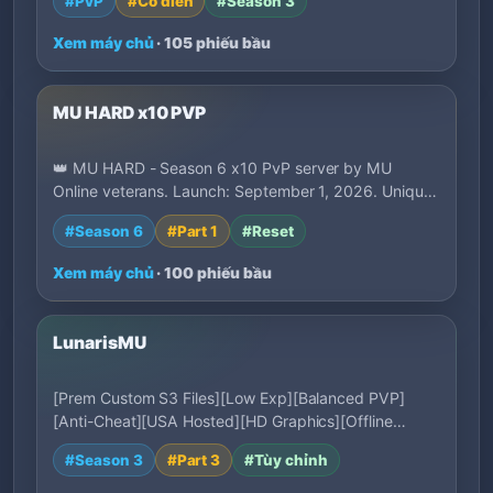
#PvP
#Cổ điển
#Season 3
Xem máy chủ
· 105 phiếu bầu
MU HARD x10 PVP
👑 MU HARD - Season 6 x10 PvP server by MU
Online veterans. Launch: September 1, 2026. Unique
la…
#Season 6
#Part 1
#Reset
Xem máy chủ
· 100 phiếu bầu
LunarisMU
[Prem Custom S3 Files][Low Exp][Balanced PVP]
[Anti-Cheat][USA Hosted][HD Graphics][Offline
Mode…
#Season 3
#Part 3
#Tùy chỉnh