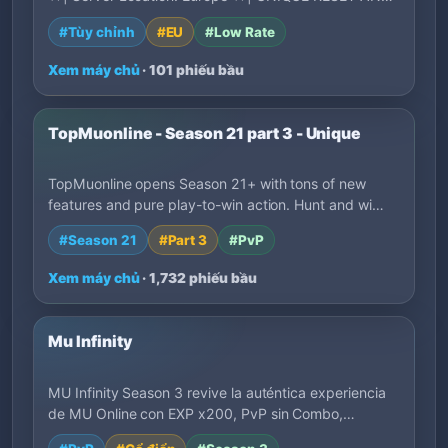
GR…
#Tùy chỉnh
#EU
#Low Rate
Xem máy chủ
· 101 phiếu bầu
TopMuonline - Season 21 part 3 - Unique
TopMuonline opens Season 21+ with tons of new
features and pure play-to-win action. Hunt and wi…
#Season 21
#Part 3
#PvP
Xem máy chủ
· 1,732 phiếu bầu
Mu Infinity
MU Infinity Season 3 revive la auténtica experiencia
de MU Online con EXP x200, PvP sin Combo,…