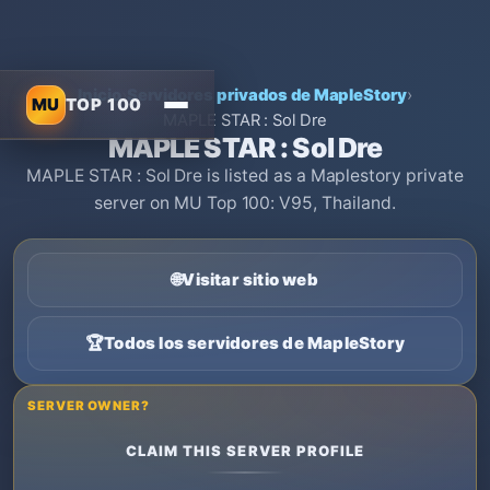
Inicio
›
Servidores privados de MapleStory
›
MU
TOP 100
MAPLE STAR : Sol Dre
MAPLE STAR : Sol Dre
MAPLE STAR : Sol Dre is listed as a Maplestory private
server on MU Top 100: V95, Thailand.
🌐
Visitar sitio web
🏆
Todos los servidores de MapleStory
SERVER OWNER?
CLAIM THIS SERVER PROFILE