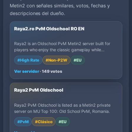
Metin2 con señales similares, votos, fechas y
descripciones del dueño.
Raya2.ro PvM Oldschool RO EN
Raya2 is an Oldschool PvM Metin2 server built for
players who enjoy the classic gameplay while…
#High Rate
#Non-P2W
#EU
Ver servidor
· 149 votos
Raya2 PvM Oldschool
Raya2 PvM Oldschool is listed as a Metin2 private
server on MU Top 100: Old School PvM, Romania.
#PvM
#Clásico
#EU