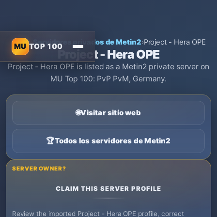
Inicio
›
Servidores privados de Metin2
›
Project - Hera OPE
MU
TOP 100
Project - Hera OPE
Project - Hera OPE is listed as a Metin2 private server on
MU Top 100: PvP PvM, Germany.
🌐
Visitar sitio web
🏆
Todos los servidores de Metin2
SERVER OWNER?
CLAIM THIS SERVER PROFILE
Review the imported Project - Hera OPE profile, correct