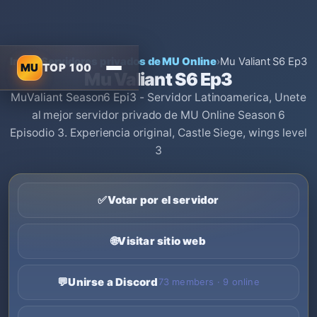
Inicio
›
Servidores privados de MU Online
›
Mu Valiant S6 Ep3
MU
TOP 100
Mu Valiant S6 Ep3
MuValiant Season6 Epi3 - Servidor Latinoamerica, Unete
al mejor servidor privado de MU Online Season 6
Episodio 3. Experiencia original, Castle Siege, wings level
3
✅
Votar por el servidor
🌐
Visitar sitio web
💬
Unirse a Discord
73 members · 9 online