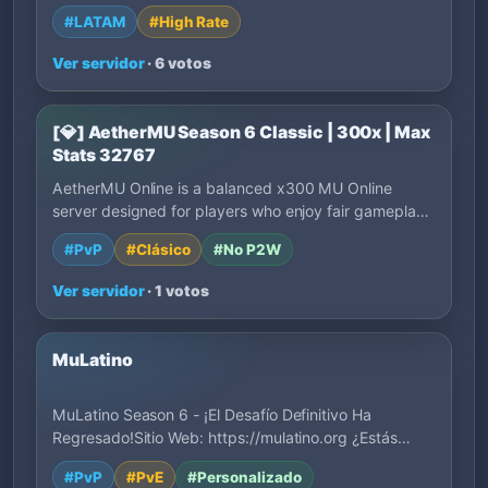
#LATAM
#High Rate
Ver servidor
· 6 votos
[💎] AetherMU Season 6 Classic | 300x | Max
Stats 32767
AetherMU Online is a balanced x300 MU Online
server designed for players who enjoy fair gamepla…
#PvP
#Clásico
#No P2W
Ver servidor
· 1 votos
MuLatino
MuLatino Season 6 - ¡El Desafío Definitivo Ha
Regresado!Sitio Web: https://mulatino.org ¿Estás…
#PvP
#PvE
#Personalizado