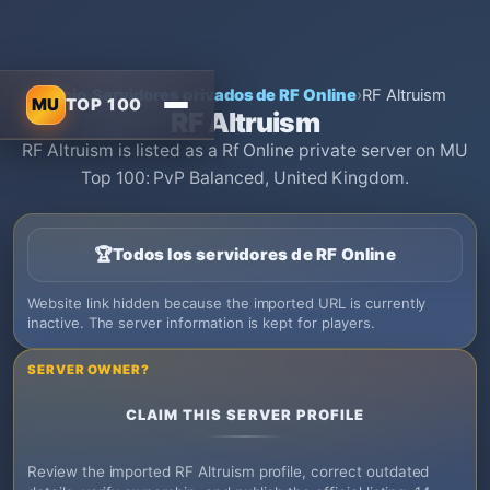
Inicio
›
Servidores privados de RF Online
›
RF Altruism
MU
TOP 100
RF Altruism
RF Altruism is listed as a Rf Online private server on MU
Top 100: PvP Balanced, United Kingdom.
🏆
Todos los servidores de RF Online
Website link hidden because the imported URL is currently
inactive. The server information is kept for players.
SERVER OWNER?
CLAIM THIS SERVER PROFILE
Review the imported RF Altruism profile, correct outdated