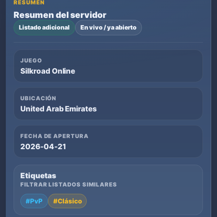
RESUMEN
Resumen del servidor
Listado adicional
En vivo / ya abierto
JUEGO
Silkroad Online
UBICACIÓN
United Arab Emirates
FECHA DE APERTURA
2026-04-21
Etiquetas
FILTRAR LISTADOS SIMILARES
#PvP
#Clásico