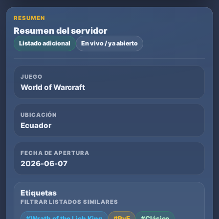
RESUMEN
Resumen del servidor
Listado adicional
En vivo / ya abierto
JUEGO
World of Warcraft
UBICACIÓN
Ecuador
FECHA DE APERTURA
2026-06-07
Etiquetas
FILTRAR LISTADOS SIMILARES
#Wrath of the Lich King
#PvE
#Clásico