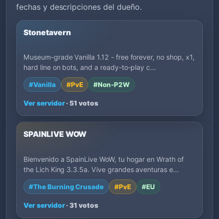
fechas y descripciones del dueño.
Stonetavern
Museum-grade Vanilla 1.12 - free forever, no shop, x1,
hard line on bots, and a ready-to-play c…
#Vanilla
#PvE
#Non-P2W
Ver servidor
· 51 votos
SPAINLIVE WOW
Bienvenido a SpainLive WoW, tu hogar en Wrath of
the Lich King 3.3.5a. Vive grandes aventuras e…
#The Burning Crusade
#PvE
#EU
Ver servidor
· 31 votos