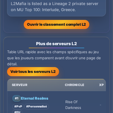
L2Mafia is listed as a Lineage 2 private server
on MU Top 100: Interlude, Greece.
Ouvrir le classement complet L2
Plus de serveurs L2
Table URL rapide avec les champs spécifiques au jeu
que les joueurs comparent avant d’ouvrir une page de
détail.
Voir tous les serveurs L2
SERVEUR
CHRONICLE
XP
Eternal Realms
#1
Rise Of
-
#PvP
#Personnalisé
Darkness
#EU