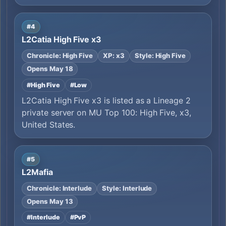
#4
L2Catia High Five x3
Chronicle: High Five
XP: x3
Style: High Five
Opens May 18
#High Five
#Low
L2Catia High Five x3 is listed as a Lineage 2
private server on MU Top 100: High Five, x3,
United States.
#5
L2Mafia
Chronicle: Interlude
Style: Interlude
Opens May 13
#Interlude
#PvP