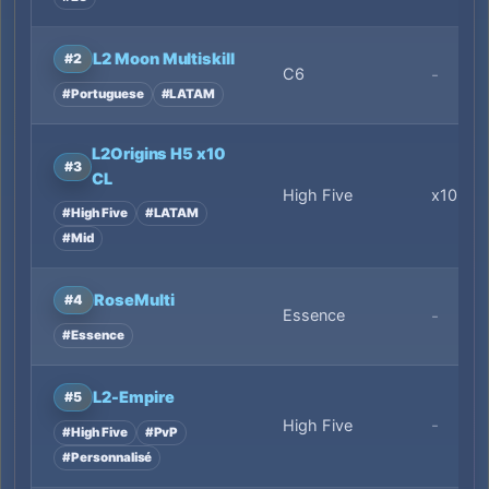
L2 Moon Multiskill
#2
C6
-
#Portuguese
#LATAM
L2Origins H5 x10
#3
CL
High Five
x10
#High Five
#LATAM
#Mid
RoseMulti
#4
Essence
-
#Essence
L2-Empire
#5
-
High Five
#High Five
#PvP
#Personnalisé