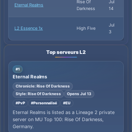
Rise Of
Jul
Eternal Realms
Darkness
14
Jul
L2 Essence 1x
High Five
3
Top serveurs L2
#1
Eternal Realms
Chronicle: Rise Of Darkness
Style: Rise Of Darkness
Opens Jul 13
#PvP
#Personnalisé
#EU
Eternal Realms is listed as a Lineage 2 private
server on MU Top 100: Rise Of Darkness,
Germany.