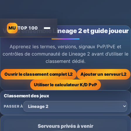
MU
TOP 100
Vue d’ensemble Lineage 2 et guide joueur
Apprenez les termes, versions, signaux PvP/PvE et
contrôles de communauté de Lineage 2 avant d’utiliser le
classement dédié.
Ouvrir le classement complet L2
Ajouter un serveur L2
Utiliser le calculateur K/D PvP
Classement des jeux
PASSER À
Serveurs privés à venir