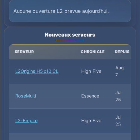
Aucune ouverture L2 prévue aujourd’hui.
Nouveaux serveurs
SERVEUR
CHRONICLE
DEPUIS
Aug
L2Origins H5 x10 CL
High Five
7
Jul
RoseMulti
Essence
25
Jul
L2-Empire
High Five
25