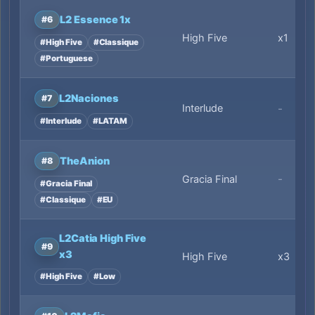
L2 Essence 1x
#6
High Five
x1
#High Five
#Classique
#Portuguese
L2Naciones
#7
Interlude
-
#Interlude
#LATAM
TheAnion
#8
-
Gracia Final
#Gracia Final
#Classique
#EU
L2Catia High Five
#9
x3
High Five
x3
#High Five
#Low