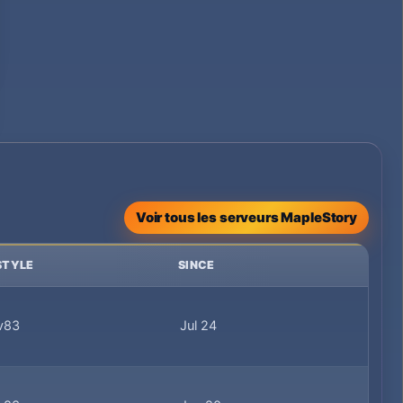
Voir tous les serveurs MapleStory
STYLE
SINCE
v83
Jul 24