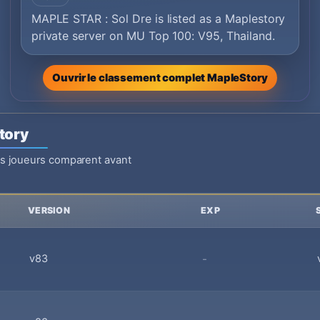
MAPLE STAR : Sol Dre is listed as a Maplestory
private server on MU Top 100: V95, Thailand.
Ouvrir le classement complet MapleStory
tory
es joueurs comparent avant
VERSION
EXP
v83
-