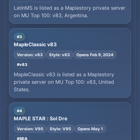
LatinMS is listed as a Maplestory private server
on MU Top 100: v83, Argentina.
#3
MapleClassic v83
Version: v83
Style: v83
Opens Feb 9, 2024
#v83
MapleClassic v83 is listed as a Maplestory
private server on MU Top 100: v83, United
States.
#4
MAPLE STAR : Sol Dre
Version: V95
Style: V95
Opens May 1
#SEA