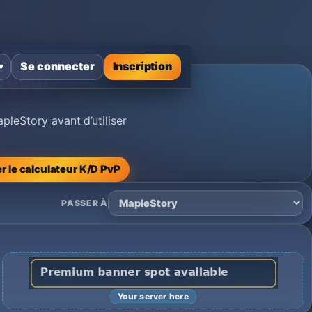
Se connecter
Inscription
▾
joueur
leStory avant d’utiliser
er le calculateur K/D PvP
PASSER À
Your server here