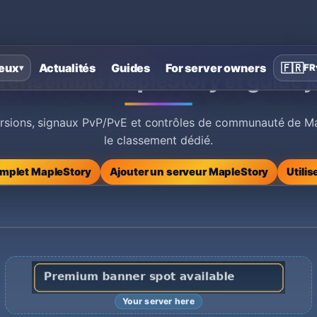
eux
Actualités
Guides
For server owners
🇫🇷
FR
▾
’ensemble MapleStory et guide 
rsions, signaux PvP/PvE et contrôles de communauté de Map
le classement dédié.
omplet MapleStory
Ajouter un serveur MapleStory
Utilis
Your server here