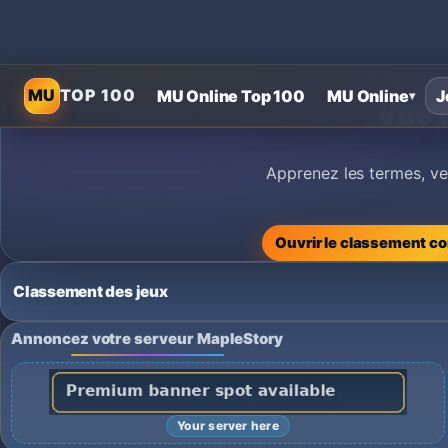
MU
TOP 100
MU Online Top 100
MU Online
J
▾
Vue d
Apprenez les termes, ve
Ouvrir le classement c
Classement des jeux
Annoncez votre serveur MapleStory
Your server here