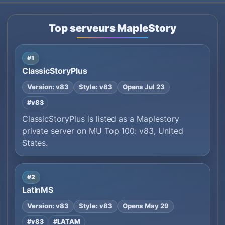
Top serveurs MapleStory
#1
ClassicStoryPlus
Version: v83
Style: v83
Opens Jul 23
#v83
ClassicStoryPlus is listed as a Maplestory
private server on MU Top 100: v83, United
States.
#2
LatinMS
Version: v83
Style: v83
Opens May 29
#v83
#LATAM