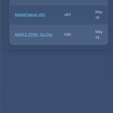
May
MapleClassic v83
v83
19
May
MAPLE STAR : Sol Dre
V95
19