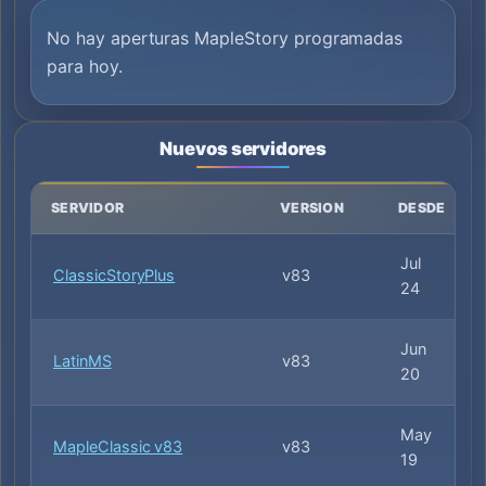
No hay aperturas MapleStory programadas
para hoy.
Nuevos servidores
SERVIDOR
VERSION
DESDE
Jul
ClassicStoryPlus
v83
24
Jun
LatinMS
v83
20
May
MapleClassic v83
v83
19