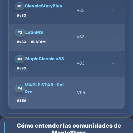
ClassicStoryPlus
#1
v83
-
#v83
LatinMS
#2
v83
-
#v83
#LATAM
MapleClassic v83
#3
v83
-
#v83
MAPLE STAR : Sol
#4
Dre
V95
-
#SEA
Cómo entender las comunidades de
MapleStory