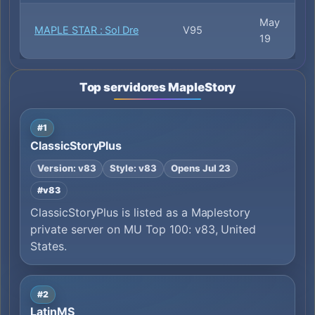
May
MAPLE STAR : Sol Dre
V95
19
Top servidores MapleStory
#1
ClassicStoryPlus
Version: v83
Style: v83
Opens Jul 23
#v83
ClassicStoryPlus is listed as a Maplestory
private server on MU Top 100: v83, United
States.
#2
LatinMS