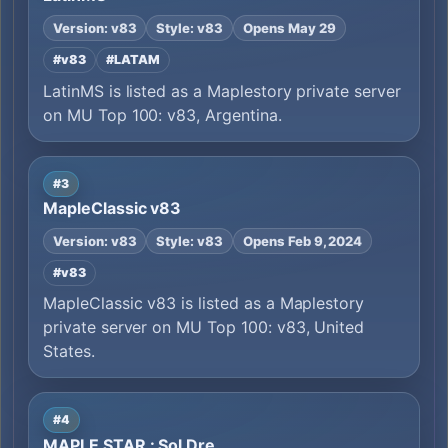
Version: v83
Style: v83
Opens May 29
#v83
#LATAM
LatinMS is listed as a Maplestory private server
on MU Top 100: v83, Argentina.
#3
MapleClassic v83
Version: v83
Style: v83
Opens Feb 9, 2024
#v83
MapleClassic v83 is listed as a Maplestory
private server on MU Top 100: v83, United
States.
#4
MAPLE STAR : Sol Dre