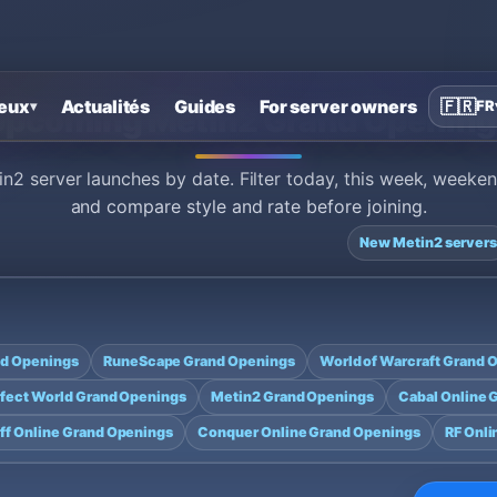
eux
Actualités
Guides
For server owners
🇫🇷
FR
▾
Upcoming Metin2 Grand Opening
2 server launches by date. Filter today, this week, weeke
and compare style and rate before joining.
New Metin2 server
nd Openings
RuneScape Grand Openings
World of Warcraft Grand 
fect World Grand Openings
Metin2 Grand Openings
Cabal Online 
yff Online Grand Openings
Conquer Online Grand Openings
RF Onli