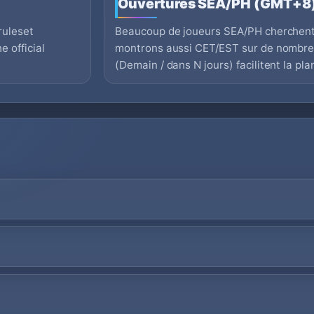
Ouvertures SEA/PH (GMT+8
ruleset
Beaucoup de joueurs SEA/PH cherchent
 official
montrons aussi CET/EST sur de nombreu
(Demain / dans N jours) facilitent la pla