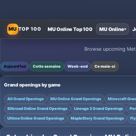
MU
TOP 100
MU Online Top 100
MU Online
J
▾
Browse upcoming Metin
Aujourd’hui
Cette semaine
Week-end
Ce mois-ci
Grand openings by game
All Grand Openings
MU Online Grand Openings
Minecraft Gra
Silkroad Online Grand Openings
Lineage 2 Grand Openings
Per
Ultima Online Grand Openings
MapleStory Grand Openings
Fl