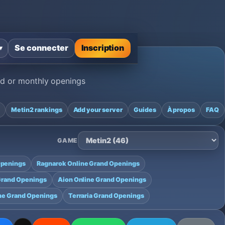
Se connecter
Inscription
▾
s
nd or monthly openings
s
Metin2 rankings
Add your server
Guides
À propos
FAQ
GAME
Openings
Ragnarok Online Grand Openings
Grand Openings
Aion Online Grand Openings
ne Grand Openings
Terraria Grand Openings