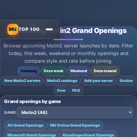
MU
TOP 100
Upcoming Metin2 Grand Openings
Browse upcoming Metin2 server launches by date. Filter
today, this week, weekend or monthly openings and
compare style and rate before joining.
Vandaag
Deze week
Weekend
Deze maand
New Metin2 servers
Metin2 rankings
Add your server
Guides
Over
FAQ
Grand openings by game
GAME
All Grand Openings
MU Online Grand Openings
Minecraft Grand Openings
RuneScape Grand Openings