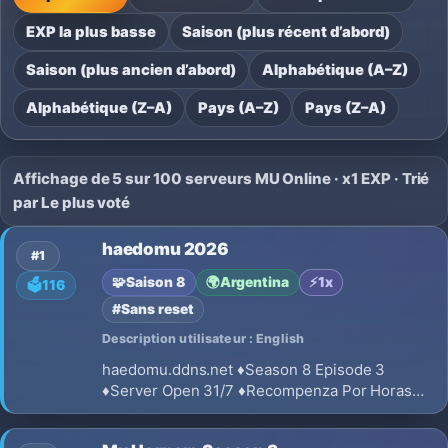
EXP la plus basse
Saison (plus récent d’abord)
Saison (plus ancien d’abord)
Alphabétique (A–Z)
Alphabétique (Z–A)
Pays (A–Z)
Pays (Z–A)
Affichage de 5 sur 100 serveurs MU Online · x1 EXP · Trié
par Le plus voté
haedomu 2026
#1
🧩
Saison 8
🌍
Argentina
⚡
1x
🗳️
116
#Sans reset
Description utilisateur : English
haedomu.ddns.net ♦Season 8 Episode 3
♦Server Open 31/7 ♦Recompenza Por Horas
Online ♦Primeras 100 Cuentas 1000 Creditos
De Regalo Para La Webshop ♦Exp Free: x1 ♦Exp