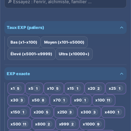
Taux EXP (paliers)
Bas (x1–x100)
Moyen (x101–x5000)
Élevé (x5001–x9999)
Ultra (x10000+)
EXP exacte
x1
x5
x10
x15
x20
x25
5
1
5
1
2
1
x30
x50
x70
x90
x100
3
8
1
1
11
x150
x200
x250
x300
x400
1
5
3
3
1
x500
x800
x999
x1000
11
2
2
9