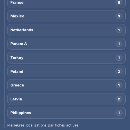
France
5
Mexico
3
Netherlands
1
Panam A
1
Turkey
1
Poland
3
Greece
1
Latvia
2
Philippines
1
Meilleures localisations par fiches actives