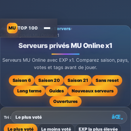
MU
TOP 100
Home
›
MU Online Private Servers
›
Serveurs privés MU Online x1
Serveurs privés MU Online x1
Serveurs MU Online avec EXP x1. Comparez saison, pays,
votes et tags avant de jouer.
Saison 6
Saison 20
Saison 21
Sans reset
Long terme
Guides
Nouveaux serveurs
Ouvertures
Tri :
Le plus voté
Le moins voté
EXP la plus élevée