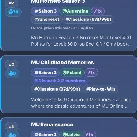
Mu Hornero Season 3
Vip : x2 ♦Server 1-2 Vip ♦Server 12-13-14-15-
#2
17 Free ♦Drop: 5% ♦Drop Vip: 10%
🧩
Saison 3
🌍
Argentina
⚡
1x
🗳️
78
#Sans reset
#Classique (97d/99b)
Description utilisateur : English
Mu Hornero Season 3 No reset Max Level 400
Points for Level: 60 Drop Exc: Off / Only box+5
Drop Jewells: Off / Only Golden Boss
MU Childhood Memories
#3
🧩
Saison 3
🌍
Poland
⚡
1x
🗳️
0
💬
Discord: 212 members
#Classique (97d/99b)
#Play-to-Win
Welcome to MU Childhood Memories – a place
where the classic adventures of MU Online
blend seamlessly with modern excellence, and
every battle invites you to rediscover the motto
MU Renaissance
Relive the Magic – experience the magic
#4
anew!Are you tired of servers that shut…
🧩
Saison 3
🌍
Latvia
⚡
1x
🗳️
0