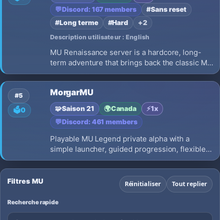
💬
Discord: 167 members
#Sans reset
#Long terme
#Hard
+2
Description utilisateur : English
MU Renaissance server is a hardcore, long-
term adventure that brings back the classic MU
Online experience you know and love. Season
2-3 mix Exp: 1x No Resets Zen-based
MorgarMU
economy Modern and user-friendly interface 5
#5
classes No ancient items
🧩
Saison 21
🌍
Canada
⚡
1x
🗳️
0
💬
Discord: 461 members
Playable MU Legend private alpha with a
simple launcher, guided progression, flexible
movement, Discord support, and steady
player-focused updates.
Filtres MU
Réinitialiser
Tout replier
Recherche rapide