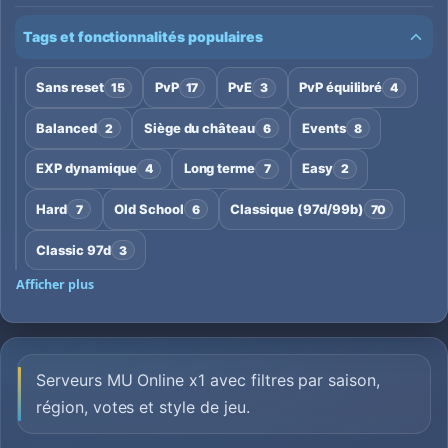
Tags et fonctionnalités populaires
Sans reset
PvP
PvE
PvP équilibré
15
17
3
4
Balanced
Siège du château
Events
2
6
8
EXP dynamique
Long terme
Easy
4
7
2
Hard
Old School
Classique (97d/99b)
7
6
70
Classic 97d
3
Afficher plus
Serveurs MU Online x1 avec filtres par saison,
région, votes et style de jeu.