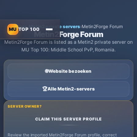
Home
›
Metin2 private servers
›
Metin2Forge Forum
MU
TOP 100
Metin2Forge Forum
Metin2Forge Forum is listed as a Metin2 private server on
MU Top 100: Middle School PvP, Romania.
🌐
Website bezoeken
🏆
Alle Metin2-servers
SERVER OWNER?
CLAIM THIS SERVER PROFILE
Review the imported Metin2Forge Forum profile, correct