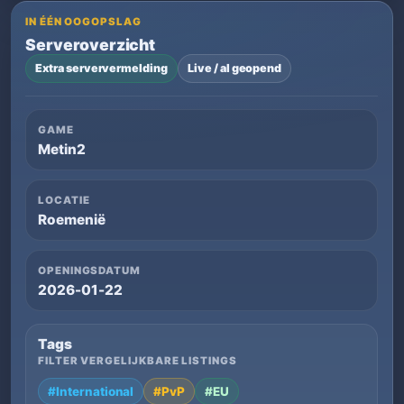
IN ÉÉN OOGOPSLAG
Serveroverzicht
Extra serververmelding
Live / al geopend
GAME
Metin2
LOCATIE
Roemenië
OPENINGSDATUM
2026-01-22
Tags
FILTER VERGELIJKBARE LISTINGS
#International
#PvP
#EU