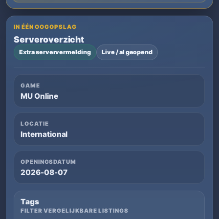
IN ÉÉN OOGOPSLAG
Serveroverzicht
Extra serververmelding
Live / al geopend
GAME
MU Online
LOCATIE
International
OPENINGSDATUM
2026-08-07
Tags
FILTER VERGELIJKBARE LISTINGS