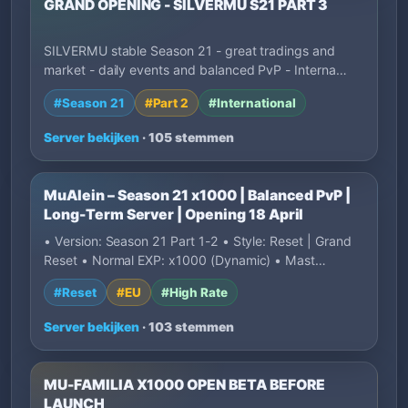
GRAND OPENING - SILVERMU S21 PART 3
SILVERMU stable Season 21 - great tradings and
market - daily events and balanced PvP - Interna…
#Season 21
#Part 2
#International
Server bekijken
· 105 stemmen
MuAlein – Season 21 x1000 | Balanced PvP |
Long-Term Server | Opening 18 April
• Version: Season 21 Part 1-2 • Style: Reset | Grand
Reset • Normal EXP: x1000 (Dynamic) • Mast…
#Reset
#EU
#High Rate
Server bekijken
· 103 stemmen
MU-FAMILIA X1000 OPEN BETA BEFORE
LAUNCH