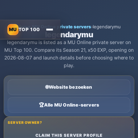
Home
›
MU Online private servers
›
legendarymu
MU
TOP 100
legendarymu
legendarymu is listed as a MU Online private server on
MU Top 100. Compare its Season 21, x50 EXP, opening on
2026-08-07 and launch details before choosing where to
play.
🌐
Website bezoeken
🏆
Alle MU Online-servers
SERVER OWNER?
CLAIM THIS SERVER PROFILE