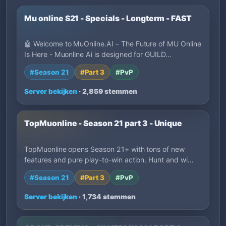
Mu online S21 - Specials - Longterm - FAST
🤖 Welcome to MuOnline.AI – The Future of MU Online
Is Here - Muonline Ai is designed for GUILD…
#Season 21
#Part 3
#PvP
Server bekijken
· 2,859 stemmen
TopMuonline - Season 21 part 3 - Unique
TopMuonline opens Season 21+ with tons of new
features and pure play-to-win action. Hunt and wi…
#Season 21
#Part 3
#PvP
Server bekijken
· 1,734 stemmen