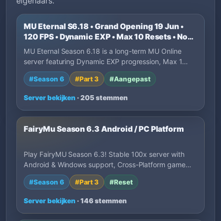
eigenaars.
MU Eternal S6.18 • Grand Opening 19 Jun •
120 FPS • Dynamic EXP • Max 10 Resets • No
P2W
MU Eternal Season 6.18 is a long-term MU Online
server featuring Dynamic EXP progression, Max 1…
#Season 6
#Part 3
#Aangepast
Server bekijken
· 205 stemmen
FairyMu Season 6.3 Android / PC Platform
Play FairyMU Season 6.3! Stable 100x server with
Android & Windows support, Cross-Platform game…
#Season 6
#Part 3
#Reset
Server bekijken
· 146 stemmen