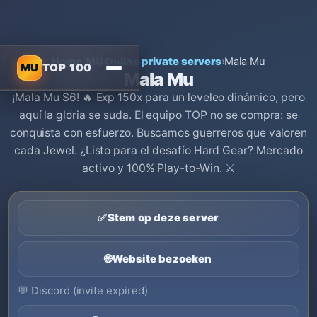
Home
›
MU Online private servers
›
Mala Mu
MU
TOP 100
Mala Mu
¡Mala Mu S6! 🔥 Exp 150x para un leveleo dinámico, pero
aquí la gloria se suda. El equipo TOP no se compra: se
conquista con esfuerzo. Buscamos guerreros que valoren
cada Jewel. ¿Listo para el desafío Hard Gear? Mercado
activo y 100% Play-to-Win. ⚔️
✅
Stem op deze server
🌐
Website bezoeken
💬
Discord (invite expired)