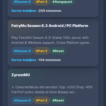
#Season 6
#Part 3
#Aangepast
Server bekijken
· 205 stemmen
FairyMu Season 6.3 Android / PC Platform
Play FairyMU Season 6.3! Stable 100x server with
Android & Windows support, Cross-Platform game…
#Season 6
#Part 3
#Reset
Server bekijken
· 154 stemmen
ZyromMU
⚔️ Características del servidor: Exp: x200 Drop: 40%
Full PvP activo desde el inicio Bosses act…
#Season 6
#Part 3
#Reset