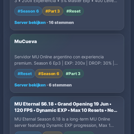
3 • 200x Experiencia • 5% Master Exp • 400 Leve…
#Season 6
#Part 3
#Reset
Server bekijken
· 16 stemmen
MuCueva
Servidor MU Online argentino con experiencia
premium. Season 6 Ep3 | EXP: 200x | DROP: 30% |
Ev…
#Reset
#Season 6
#Part 3
Server bekijken
· 6 stemmen
MU Eternal S6.18 • Grand Opening 19 Jun •
120 FPS • Dynamic EXP • Max 10 Resets • No
P2W
MU Eternal Season 6.18 is a long-term MU Online
server featuring Dynamic EXP progression, Max 1…