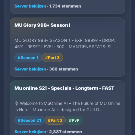
Server bekijken
· 1,734 stemmen
MU Glory 99B+ Season I
MU GLORY 99B+ SEASON 1 - EXP: 9999x - DROP:
45% - RESET LEVEL: 600 - MANTIENE STATS: SI -
MU CO…
#Season 1
#Part 3
Server bekijken
· 360 stemmen
Mu online S21 - Specials - Longterm - FAST
🤖 Welcome to MuOnline.AI – The Future of MU Online
Is Here - Muonline Ai is designed for GUILD…
#Season 21
#Part 3
#PvP
Server bekijken
· 2,887 stemmen