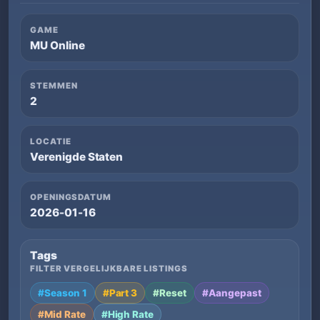
GAME
MU Online
STEMMEN
2
LOCATIE
Verenigde Staten
OPENINGSDATUM
2026-01-16
Tags
FILTER VERGELIJKBARE LISTINGS
#Season 1
#Part 3
#Reset
#Aangepast
#Mid Rate
#High Rate