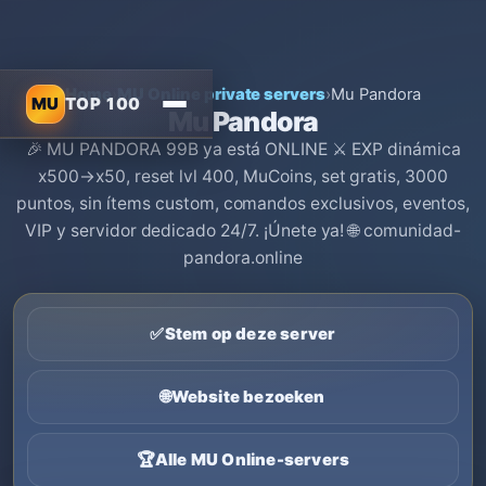
Home
›
MU Online private servers
›
Mu Pandora
MU
TOP 100
Mu Pandora
🎉 MU PANDORA 99B ya está ONLINE ⚔️ EXP dinámica
x500→x50, reset lvl 400, MuCoins, set gratis, 3000
puntos, sin ítems custom, comandos exclusivos, eventos,
VIP y servidor dedicado 24/7. ¡Únete ya! 🌐 comunidad-
pandora.online
✅
Stem op deze server
🌐
Website bezoeken
🏆
Alle MU Online-servers