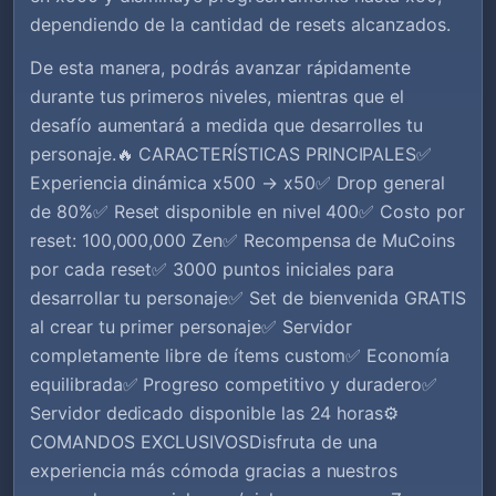
dependiendo de la cantidad de resets alcanzados.
De esta manera, podrás avanzar rápidamente
durante tus primeros niveles, mientras que el
desafío aumentará a medida que desarrolles tu
personaje.🔥 CARACTERÍSTICAS PRINCIPALES✅
Experiencia dinámica x500 → x50✅ Drop general
de 80%✅ Reset disponible en nivel 400✅ Costo por
reset: 100,000,000 Zen✅ Recompensa de MuCoins
por cada reset✅ 3000 puntos iniciales para
desarrollar tu personaje✅ Set de bienvenida GRATIS
al crear tu primer personaje✅ Servidor
completamente libre de ítems custom✅ Economía
equilibrada✅ Progreso competitivo y duradero✅
Servidor dedicado disponible las 24 horas⚙️
COMANDOS EXCLUSIVOSDisfruta de una
experiencia más cómoda gracias a nuestros