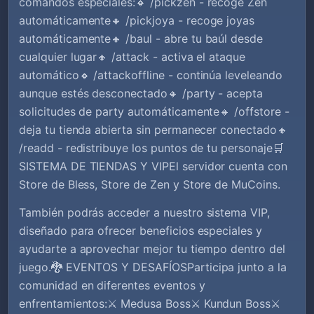
comandos especiales:🔸 /pickzen - recoge Zen
automáticamente🔸 /pickjoya - recoge joyas
automáticamente🔸 /baul - abre tu baúl desde
cualquier lugar🔸 /attack - activa el ataque
automático🔸 /attackoffline - continúa leveleando
aunque estés desconectado🔸 /party - acepta
solicitudes de party automáticamente🔸 /offstore -
deja tu tienda abierta sin permanecer conectado🔸
/readd - redistribuye los puntos de tu personaje🛒
SISTEMA DE TIENDAS Y VIPEl servidor cuenta con
Store de Bless, Store de Zen y Store de MuCoins.
También podrás acceder a nuestro sistema VIP,
diseñado para ofrecer beneficios especiales y
ayudarte a aprovechar mejor tu tiempo dentro del
juego.🐉 EVENTOS Y DESAFÍOSParticipa junto a la
comunidad en diferentes eventos y
enfrentamientos:⚔️ Medusa Boss⚔️ Kundun Boss⚔️