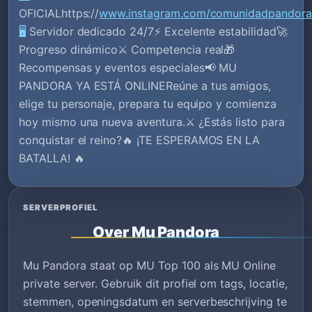
OFICIALhttps://
www.instagram.com/comunidadpandora
🖥️
Servidor dedicado 24/7⚡ Excelente estabilidad🚀
Progreso dinámico⚔️ Competencia real🎁
Recompensas y eventos especiales📢 MU
PANDORA YA ESTÁ ONLINEReúne a tus amigos,
elige tu personaje, prepara tu equipo y comienza
hoy mismo una nueva aventura.⚔️ ¿Estás listo para
conquistar el reino?🔥 ¡TE ESPERAMOS EN LA
BATALLA! 🔥
SERVERPROFIEL
Over Mu Pandora
Mu Pandora staat op MU Top 100 als MU Online
private server. Gebruik dit profiel om tags, locatie,
stemmen, openingsdatum en serverbeschrijving te