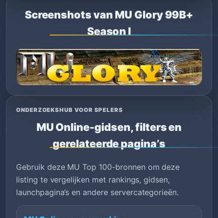
Screenshots van MU Glory 99B+
Season I
ONDERZOEKSHUB VOOR SPELERS
MU Online-gidsen, filters en
gerelateerde pagina’s
Gebruik deze MU Top 100-bronnen om deze
listing te vergelijken met rankings, gidsen,
launchpagina’s en andere servercategorieën.