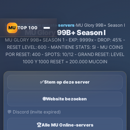
Home
›
MU Online private servers
›
MU Glory 99B+ Season I
MU
TOP 100
MU Glory 99B+ Season I
MU GLORY 99B+ SEASON 1 - EXP: 9999x - DROP: 45% -
RESET LEVEL: 600 - MANTIENE STATS: SI - MU COINS
POR RESET: 400 - SPOTS: 10/12 - GRAND RESET: LEVEL
1000 Y 1000 RESET = 200.000 MUCOIN
✅
Stem op deze server
🌐
Website bezoeken
💬
Discord (invite expired)
🏆
Alle MU Online-servers