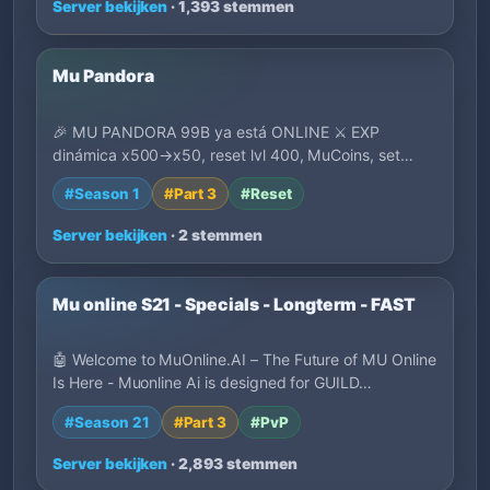
Server bekijken
· 1,393 stemmen
Mu Pandora
🎉 MU PANDORA 99B ya está ONLINE ⚔️ EXP
dinámica x500→x50, reset lvl 400, MuCoins, set
gratis, 3…
#Season 1
#Part 3
#Reset
Server bekijken
· 2 stemmen
Mu online S21 - Specials - Longterm - FAST
🤖 Welcome to MuOnline.AI – The Future of MU Online
Is Here - Muonline Ai is designed for GUILD…
#Season 21
#Part 3
#PvP
Server bekijken
· 2,893 stemmen