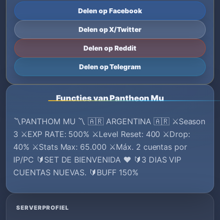
Delen op Facebook
Delen op X/Twitter
Delen op Reddit
Delen op Telegram
Functies van Pantheon Mu
〽️PANTHOM MU 〽️ 🇦🇷 ARGENTINA 🇦🇷 ⚔️Season
3 ⚔️EXP RATE: 500% ⚔️Level Reset: 400 ⚔️Drop:
40% ⚔️Stats Max: 65.000 ⚔️Máx. 2 cuentas por
IP/PC 🔰️SET DE BIENVENIDA ♥ 🔰3 DIAS VIP
CUENTAS NUEVAS. 🔰BUFF 150%
SERVERPROFIEL