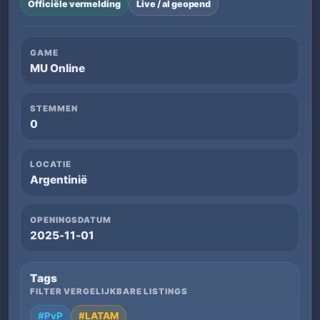
Officiële vermelding
Live / al geopend
GAME
MU Online
STEMMEN
0
LOCATIE
Argentinië
OPENINGSDATUM
2025-11-01
Tags
FILTER VERGELIJKBARE LISTINGS
#PvP
#LATAM