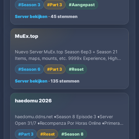
#Season 3
#Part 3
#Aangepast
Server bekijken
· 45 stemmen
MuEx.top
Nuevo Server MuEx.top Season 6ep3 + Season 21
Items, maps, mounts, etc. 9999x Experience, High…
#Season 6
#Part 3
#Reset
Server bekijken
· 135 stemmen
haedomu 2026
haedomu.ddns.net ♦Season 8 Episode 3 ♦Server
Open 31/7 ♦Recompenza Por Horas Online ♦Primeras
1…
#Part 3
#Reset
#Season 8