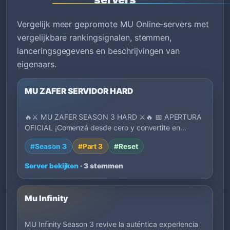
Vergelijk meer gepromote MU Online-servers met
vergelijkbare rankingsignalen, stemmen,
lanceringsgegevens en beschrijvingen van
eigenaars.
MU ZAFER SERVIDOR HARD
🔥⚔️ MU ZAFER SEASON 3 HARD ⚔️🔥 📅 APERTURA
OFICIAL ¡Comenzá desde cero y convertite en
leyenda!…
#Season 3
#Part 3
#Reset
Server bekijken
· 3 stemmen
Mu Infinity
MU Infinity Season 3 revive la auténtica experiencia