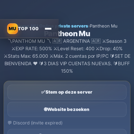
Home
›
MU Online private servers
›
Pantheon Mu
MU
TOP 100
Pantheon Mu
〽️PANTHOM MU 〽️ 🇦🇷 ARGENTINA 🇦🇷 ⚔️Season 3
⚔️EXP RATE: 500% ⚔️Level Reset: 400 ⚔️Drop: 40%
⚔️Stats Max: 65.000 ⚔️Máx. 2 cuentas por IP/PC 🔰️SET DE
BIENVENIDA ♥ 🔰3 DIAS VIP CUENTAS NUEVAS. 🔰BUFF
150%
✅
Stem op deze server
🌐
Website bezoeken
💬
Discord (invite expired)