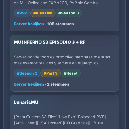
de MU Online con EXP x200, PvP sin Combo,…
#PvP
#Klassiek
#Season 3
Server bekijken
· 105 stemmen
MU INFERNO S3 EPISODIO 3 + RF
Server donde todo es progrsivo mejoraras mientras
mas eventos realices y armate en el juego los…
#Season 3
#Part 3
#Reset
Server bekijken
· 2 stemmen
LunarisMU
[Prem Custom S3 Files][Low Exp][Balanced PVP]
[Anti-Cheat][USA Hosted][HD Graphics][Offline
Mode…