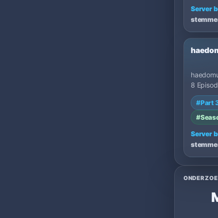
Server b
stemme
haedo
haedomu
8 Episo
31/7 ♦R
#Part 
Horas On
#Seas
Server b
stemme
ONDERZOE
M