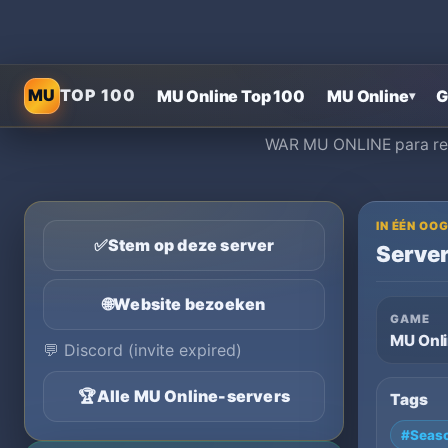
MU
TOP 100
MU Online Top 100
MU Online
G
▾
WAR MU ONLINE para reco
IN ÉÉN O
✅
Stem op deze server
Server
🌐
Website bezoeken
GAME
MU Onl
💬
Discord (invite expired)
🏆
Alle MU Online-servers
Tags
#Seaso