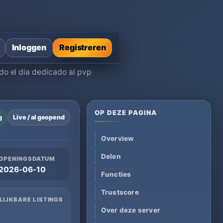
Inloggen
Registreren
o el dia dedicado al pvp
OP DEZE PAGINA
g
Live / al geopend
Overview
Delen
OPENINGSDATUM
2026-06-10
Functies
Trustscore
LIJKBARE LISTINGS
Over deze server