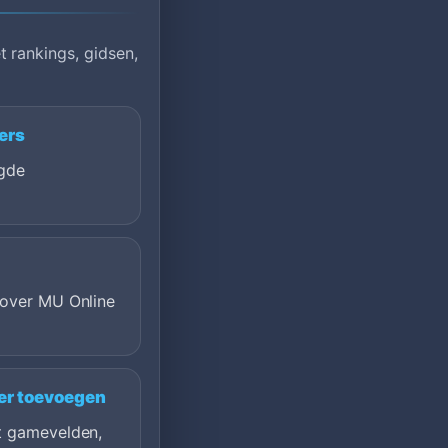
 rankings, gidsen,
ers
gde
 over MU Online
er toevoegen
t gamevelden,