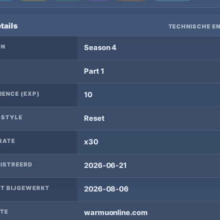
tails
TECHNISCHE EN
ON
Season 4
Part 1
IENCE (EXP)
10
 STYLE
Reset
RATE
x30
ISTREERD
2026-06-21
T BIJGEWERKT
2026-08-06
TE
warmuonline.com