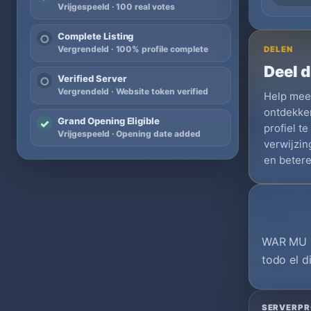
Vrijgespeeld · 100 real votes
Complete Listing
○
Vergrendeld · 100% profile complete
DELEN
Deel d
Verified Server
○
Vergrendeld · Website token verified
Help meer
ontdekken
Grand Opening Eligible
✓
profiel t
Vrijgespeeld · Opening date added
verwijzi
en betere
WAR MU O
todo el d
SERVERPR