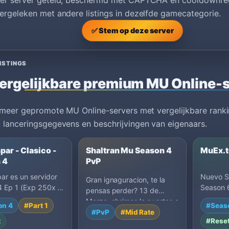
er server geteld, beschermd met CAPTCHA en cooldownreg
rgeleken met andere listings in dezelfde gamecategorie.
✅ Stem op deze server
ISTINGS
ergelijkbare premium MU Online-
 meer gepromote MU Online-servers met vergelijkbare ranki
 lanceringsgegevens en beschrijvingen van eigenaars.
ar - Clasico -
Shaltran Mu Season 4
MuEx.
 4
PvP
r es un servidor
Nuevo S
Gran ignaguracion, te la
 Ep 1 (Exp 250x /
Season 
pensas perder? 13 de
). Auténtico Play
Items, m
Marzo, abrimos la puertas a
on 4
#Part 1
#Seas
 0% Webshop…
9999x E
esta nueva aventura c…
#PvP
#Mid Rate
t
#Rese