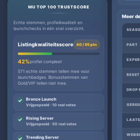
MU TOP 100 TRUSTSCORE
Meer de
Echte stemmen, profielkwaliteit en
launchchecks in één snel overzicht.
SEAS
Listingkwaliteitsscore
40 / 95 ptn
PART
EXPER
42%
profiel compleet
571 echte stemmen tellen mee voor
RESET
launchbadges. Bonusstemmen van
Gold/VIP tellen niet mee.
DROP 
Bronze Launch
✓
GEREG
Vrijgespeeld · 10 real votes
Rising Server
✓
LAATS
Vrijgespeeld · 50 real votes
WEBSI
Trending Server
✓