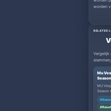
worden p
worden ve
RELATED L
V
Vergelijk
stemmen,
Mu Vesp
Season
MU Vespa
Season 4
Drop 35%
#Seas
to Win:
#Rese