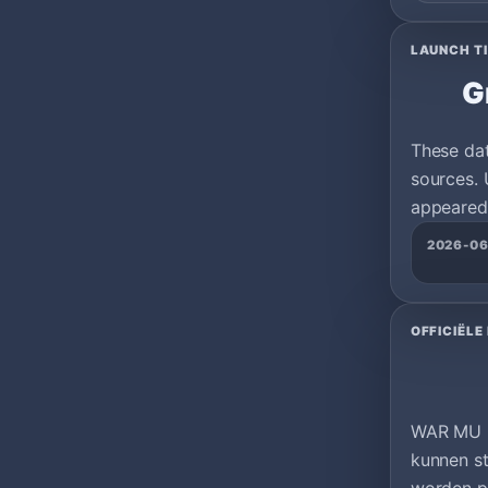
LAUNCH T
G
These da
sources. 
appeared 
2026-06
OFFICIËLE
WAR MU O
kunnen s