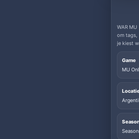
WAR MU ON
om tags, 
je kiest w
Game
MU Onl
Locati
Argenti
Seaso
Season