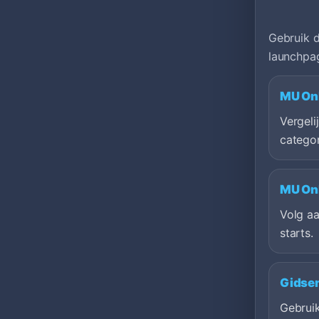
Gebruik d
launchpag
MU Onl
Vergeli
categor
MU Onl
Volg a
starts.
Gidsen
Gebruik