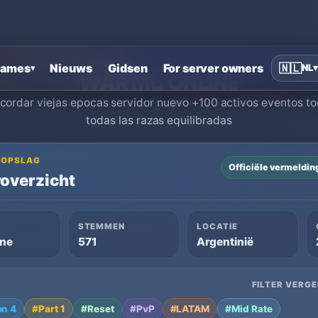
Home
›
MU Online private servers
›
WAR MU ONLINE
ames
Nieuws
Gidsen
For server owners
🇳🇱
NL
▾
▾
WAR MU ONLINE
rdar viejas epocas servidor nuevo +100 activos eventos tod
todas las razas equilibradas
OGOPSLAG
Officiële vermeldin
overzicht
STEMMEN
LOCATIE
ine
571
Argentinië
FILTER VERGE
n 4
#Part 1
#Reset
#PvP
#LATAM
#Mid Rate