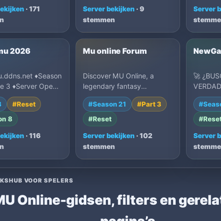
ekijken
· 171
Server bekijken
· 9
Server 
n
stemmen
stemme
mu 2026
Mu online Forum
NewGa
.ddns.net ♦Season
Discover MU Online, a
🚀 ¿BUS
de 3 ♦Server Open
legendary fantasy
VERDAD
ecompenza Por
MMORPG with epic PvP
VIEJA 
3
#Reset
#Season 21
#Part 3
#Seas
line ♦Primeras 1…
battles, guild wars,
GALAXY
powerful clas…
🚀 EL C
on 8
#Reset
#Rese
ESTA…
ekijken
· 116
Server bekijken
· 102
Server 
n
stemmen
stemme
KSHUB VOOR SPELERS
U Online-gidsen, filters en gerel
pagina’s