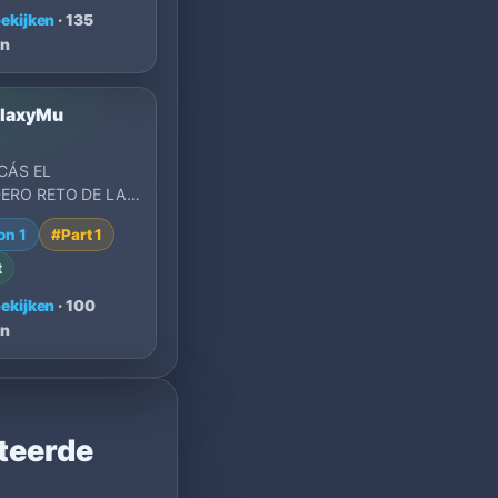
bekijken
· 135
n
laxyMu
CÁS EL
ERO RETO DE LA
ESCUELA? NEW
on 1
#Part 1
 MU 99B+SEASON
LASICO QUE
t
bekijken
· 100
n
ateerde