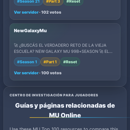
#Season 21
#Part 3
#Reset
Ver servidor
· 102 votos
NewGalaxyMu
🚀 ¿BUSCÁS EL VERDADERO RETO DE LA VIEJA
ESCUELA? NEW GALAXY MU 99B+SEASON 🚀 EL
CLASICO QUE ESTA…
#Season 1
#Part 1
#Reset
Ver servidor
· 100 votos
CENTRO DE INVESTIGACIÓN PARA JUGADORES
Guías y páginas relacionadas de
MU Online
Use these MU Top 100 resources to compare this