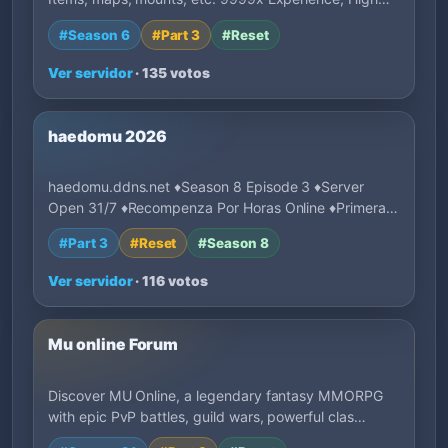
#Season 6
#Part 3
#Reset
Ver servidor
· 135 votos
haedomu 2026
haedomu.ddns.net ♦Season 8 Episode 3 ♦Server
Open 31/7 ♦Recompenza Por Horas Online ♦Primeras
1…
#Part 3
#Reset
#Season 8
Ver servidor
· 116 votos
Mu online Forum
Discover MU Online, a legendary fantasy MMORPG
with epic PvP battles, guild wars, powerful clas…