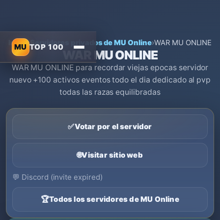
Inicio
›
Servidores privados de MU Online
›
WAR MU ONLINE
MU
TOP 100
WAR MU ONLINE
WAR MU ONLINE para recordar viejas epocas servidor
nuevo +100 activos eventos todo el dia dedicado al pvp
todas las razas equilibradas
✅
Votar por el servidor
🌐
Visitar sitio web
💬
Discord (invite expired)
🏆
Todos los servidores de MU Online