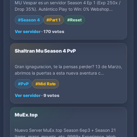
MU Vespar es un servidor Season 4 Ep 1 (Exp 250x /
Drop 35%). Auténtico Play to Win: 0% Webshop…
#Season 4
#Part 1
#Reset
Ver servidor
· 170 votos
Shaltran Mu Season 4 PvP
Gran ignaguracion, te la pensas perder? 13 de Marzo,
abrimos la puertas a esta nueva aventura c…
#PvP
#Mid Rate
Ver servidor
· 9 votos
MuEx.top
Nuevo Server MuEx.top Season 6ep3 + Season 21
Items, maps, mounts, etc. 9999x Experience, High…