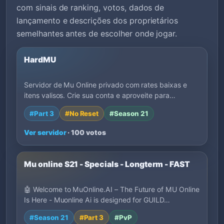
com sinais de ranking, votos, dados de
lançamento e descrições dos proprietários
semelhantes antes de escolher onde jogar.
HardMU
Servidor de Mu Online privado com rates baixas e
itens valisos. Crie sua conta e aproveite para…
#Part 3
#No Reset
#Season 21
Ver servidor
· 100 votos
Mu online S21 - Specials - Longterm - FAST
🤖 Welcome to MuOnline.AI – The Future of MU Online
Is Here - Muonline Ai is designed for GUILD…
#Season 21
#Part 3
#PvP