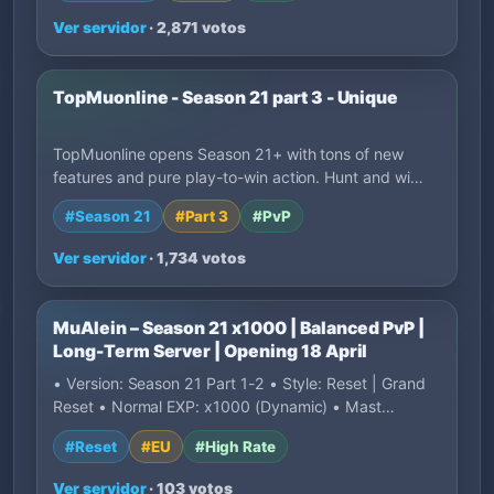
Ver servidor
· 2,871 votos
TopMuonline - Season 21 part 3 - Unique
TopMuonline opens Season 21+ with tons of new
features and pure play-to-win action. Hunt and wi…
#Season 21
#Part 3
#PvP
Ver servidor
· 1,734 votos
MuAlein – Season 21 x1000 | Balanced PvP |
Long-Term Server | Opening 18 April
• Version: Season 21 Part 1-2 • Style: Reset | Grand
Reset • Normal EXP: x1000 (Dynamic) • Mast…
#Reset
#EU
#High Rate
Ver servidor
· 103 votos