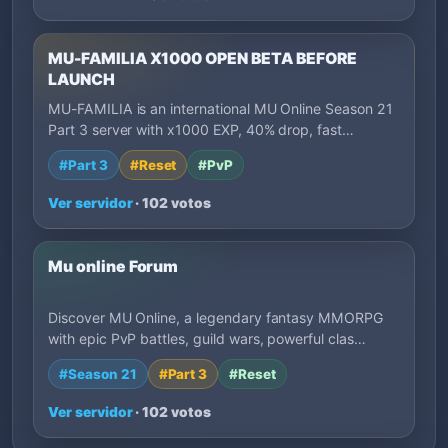
MU-FAMILIA X1000 OPEN BETA BEFORE
LAUNCH
MU-FAMILIA is an international MU Online Season 21
Part 3 server with x1000 EXP, 40% drop, fast…
#Part 3
#Reset
#PvP
Ver servidor
· 102 votos
Mu online Forum
Discover MU Online, a legendary fantasy MMORPG
with epic PvP battles, guild wars, powerful clas…
#Season 21
#Part 3
#Reset
Ver servidor
· 102 votos