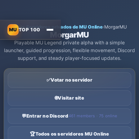
Início
›
Servidores privados de MU Online
›
MorgarMU
MU
TOP 100
MorgarMU
Playable MU Legend private alpha with a simple
launcher, guided progression, flexible movement, Discord
support, and steady player-focused updates.
✅
Votar no servidor
🌐
Visitar site
💬
Entrar no Discord
461 members · 75 online
🏆
Todos os servidores MU Online