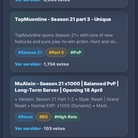
TopMuonline - Season 21 part 3 - Unique
TopMuonline opens Season 21+ with tons of new
features and pure play-to-win action. Hunt and wi…
#Season 21
#Part 3
#PvP
Ver servidor
· 1,734 votos
MuAlein – Season 21 x1000 | Balanced PvP |
Long-Term Server | Opening 18 April
• Version: Season 21 Part 1-2 • Style: Reset | Grand
Reset • Normal EXP: x1000 (Dynamic) • Mast…
#Reset
#EU
#High Rate
Ver servidor
· 103 votos