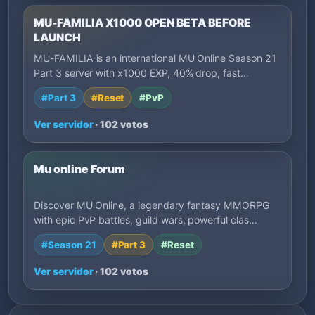
MU-FAMILIA X1000 OPEN BETA BEFORE
LAUNCH
MU-FAMILIA is an international MU Online Season 21
Part 3 server with x1000 EXP, 40% drop, fast…
#Part 3
#Reset
#PvP
Ver servidor
· 102 votos
Mu online Forum
Discover MU Online, a legendary fantasy MMORPG
with epic PvP battles, guild wars, powerful clas…
#Season 21
#Part 3
#Reset
Ver servidor
· 102 votos