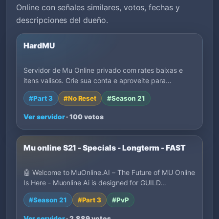
Online con señales similares, votos, fechas y
descripciones del dueño.
HardMU
Servidor de Mu Online privado com rates baixas e
itens valisos. Crie sua conta e aproveite para…
#Part 3
#No Reset
#Season 21
Ver servidor
· 100 votos
Mu online S21 - Specials - Longterm - FAST
🤖 Welcome to MuOnline.AI – The Future of MU Online
Is Here - Muonline Ai is designed for GUILD…
#Season 21
#Part 3
#PvP
Ver servidor
· 2,889 votos