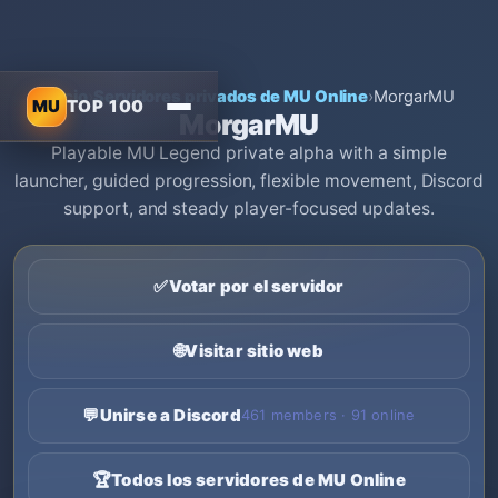
Inicio
›
Servidores privados de MU Online
›
MorgarMU
MU
TOP 100
MorgarMU
Playable MU Legend private alpha with a simple
launcher, guided progression, flexible movement, Discord
support, and steady player-focused updates.
✅
Votar por el servidor
🌐
Visitar sitio web
💬
Unirse a Discord
461 members · 91 online
🏆
Todos los servidores de MU Online