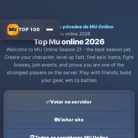
Início
›
Servidores privados de MU Online
›
MU
TOP 100
Top Mu online 2026
Top Mu online 2026
Welcome to MU Online Season 21 - the best season yet.
Create your character, level up fast, find epic items, fight
bosses, join events, and prove you are one of the
strongest players on the server. Play with friends, build
your gear, win cs battles
✅
Votar no servidor
🌐
Visitar site
🏆
Todos os servidores MU Online