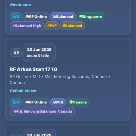
rfnvm.com
👍
0
🎮
RF Online
🧩
Balanced
🌍
Singapore
⚡
Balanced High
#
PvP
#
Balanced
20 Jun 2026
#5
acum 51 zile
RF Arkan Start 17 10
RF Online • Mid • Mid, Mmorpg Balanced, Canada •
Canada
rfarkan.online
👍
0
🎮
RF Online
🧩
Mid
🌍
Canada
⚡
Mid, Mmorpg Balanced, Canada
20 Jun 2026