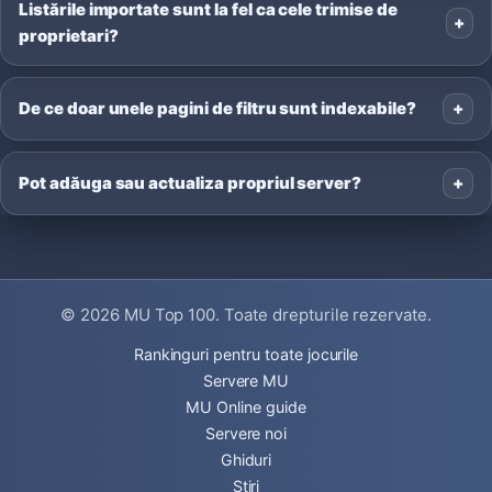
Listările importate sunt la fel ca cele trimise de
proprietari?
De ce doar unele pagini de filtru sunt indexabile?
Pot adăuga sau actualiza propriul server?
© 2026
MU Top 100
. Toate drepturile rezervate.
Rankinguri pentru toate jocurile
Servere MU
MU Online guide
Servere noi
Ghiduri
Știri