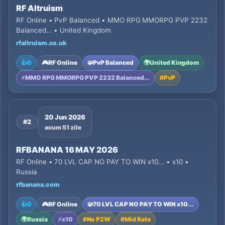
RF Altruism
RF Online • PvP Balanced • MMO RPG MMORPG PVP 2232
Balanced... • United Kingdom
rfaltruism.co.uk
👍
0
🎮
RF Online
🧩
PvP Balanced
🌍
United Kingdom
⚡
MMO RPG MMORPG PVP 2232 Balanced...
#
PvP
20 Jun 2026
#2
acum 51 zile
RFBANANA 16 MAY 2026
RF Online • 70 LVL CAP NO PAY TO WIN x10... • x10 •
Russia
rfbanana.com
👍
0
🎮
RF Online
🧩
70 LVL CAP NO PAY TO WIN x10...
🌍
Russia
⚡
x10
#
No P2W
#
Mid Rate