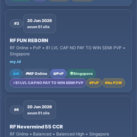
20 Jun 2026
#3
acum 51 zile
RF FUN REBORN
RF Online • PvP • 81 LVL CAP NO PAY TO WIN SEMI PVP •
Singapore
my.id
👍
0
🎮
RF Online
🧩
PvP
🌍
Singapore
⚡
81 LVL CAP NO PAY TO WIN SEMI PVP
#
PvP
#
No P2W
20 Jun 2026
#4
acum 51 zile
RF Nevermind 55 CCR
RF Online • Balanced • Balanced High • Singapore