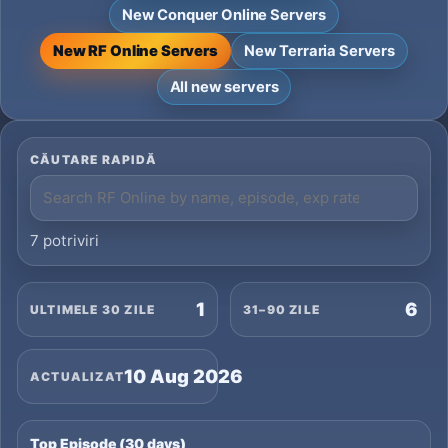
New Conquer Online Servers
New RF Online Servers
New Terraria Servers
All new servers
CĂUTARE RAPIDĂ
7 potriviri
1
6
ULTIMELE 30 ZILE
31–90 ZILE
10 Aug 2026
ACTUALIZAT
Top Episode (30 days)