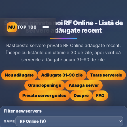
Servere private noi RF Online - Listă de
MU
TOP 100
servere adăugate recent
Răsfoiește servere private RF Online adăugate recent.
Începe cu listările din ultimele 30 de zile, apoi verifică
serverele adăugate acum 31–90 de zile.
Nou adăugate
Adăugate 31–90 zile
Toate serverele
Grand openings
Adaugă server
Private server guides
Despre
FAQ
Filter new servers
GAME