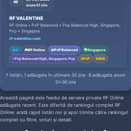
#6
acum 51 zile
RF VALENTINE
RF Online • PvP Balanced • Pvp Balanced High, Singapore,
Pvp • Singapore
rf-valentine.com
👍
0
🎮
RF Online
🧩
PvP Balanced
🌍
Singapore
⚡
Pvp Balanced High, Singapore, Pvp
#
PvP
#
SEA
7 listări, 1 adăugate în ultimele 30 zile · 6 adăugate acum
31–90 zile
Această pagină este feedul de servere private RF Online
adăugate recent. Este diferită de rankingul complet RF
Online: arată rapid listări noi și apoi trimite către rankingul
complet cu filtre, voturi și detalii.