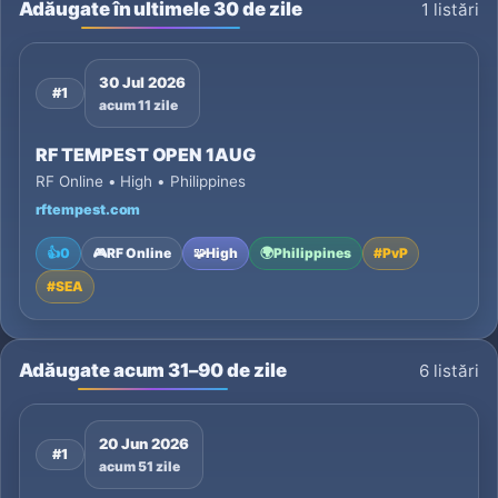
Adăugate în ultimele 30 de zile
1 listări
30 Jul 2026
#1
acum 11 zile
RF TEMPEST OPEN 1AUG
RF Online • High • Philippines
rftempest.com
👍
0
🎮
RF Online
🧩
High
🌍
Philippines
#
PvP
#
SEA
Adăugate acum 31–90 de zile
6 listări
20 Jun 2026
#1
acum 51 zile