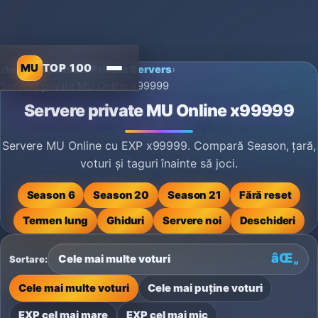
MU
TOP 100
Home
›
MU Online Private Servers
›
Servere private MU Online x99999
Servere private MU Online x99999
Servere MU Online cu EXP x99999. Compară Season, țară,
voturi și taguri înainte să joci.
Season 6
Season 20
Season 21
Fără reset
Termen lung
Ghiduri
Servere noi
Deschideri
Sortare:
Cele mai multe voturi
Cele mai puține voturi
EXP cel mai mare
EXP cel mai mic