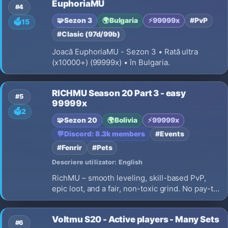
EuphoriaMU
#4
🧩
Sezon 3
🌍
Bulgaria
⚡
99999x
#PvP
🗳️
15
#Clasic (97d/99b)
Joacă EuphoriaMU - Sezon 3 • Rată ultra
(x10000+) (99999x) • în Bulgaria.
RICHMU Season 20 Part 3 - easy
#5
99999x
🗳️
2
🧩
Sezon 20
🌍
Bolivia
⚡
99999x
💬
Discord: 8.3k members
#Events
#Fenrir
#Pets
Descriere utilizator: English
RichMU – smooth leveling, skill-based PvP,
epic loot, and a fair, non-toxic grind. No pay-to-
win, just pure MU fun. Muonline Season 20’s
fresh events, classes, and classic vibes. Glory
Voltmu S20 - Active players - Many Sets
awaits! ⚔️🔥
#6