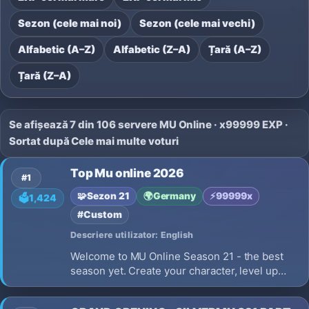
Sezon (cele mai noi)
Sezon (cele mai vechi)
Alfabetic (A–Z)
Alfabetic (Z–A)
Țară (A–Z)
Țară (Z–A)
Se afișează 7 din 106 servere MU Online · x99999 EXP ·
Sortat după Cele mai multe voturi
Top Mu online 2026
#1
🧩
Sezon 21
🌍
Germany
⚡
99999x
🗳️
1,424
#Custom
Descriere utilizator: English
Welcome to MU Online Season 21 - the best
season yet. Create your character, level up
fast, find epic items, fight bosses, join events,
and prove you are one of the strongest players