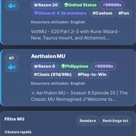
🧩
Sezon 20
🌍
United States
⚡
99999x
🗳️
0
💬
Discord: 8.3k members
#Custom
#Fun
Descriere utilizator: English
VoltMU - S20 Part 2–3 with Rune Wizard -
New, Taurus mount, and Alchemist.
Ruud/Coins on every Reset & Grand Reset,
PvM-first with fair PvP.
Aerthalon MU
#7
🧩
Sezon 6
🌍
Philippines
⚡
99999x
🗳️
0
#Clasic (97d/99b)
#Play-to-Win
Descriere utilizator: English
⚔️ Aerthalon MU – Season 6 Episode 20 | The
Classic MU Reimagined 🌌Welcome to
Aerthalon MU – a meticulously crafted Season
6 Episode 20 private server that brings you the
best of classic MU Online with modern
Filtre MU
Resetare
Restrânge tot
enhancements and balanced gameplay.🛡️ Why
Aerthalo…
Căutare rapidă