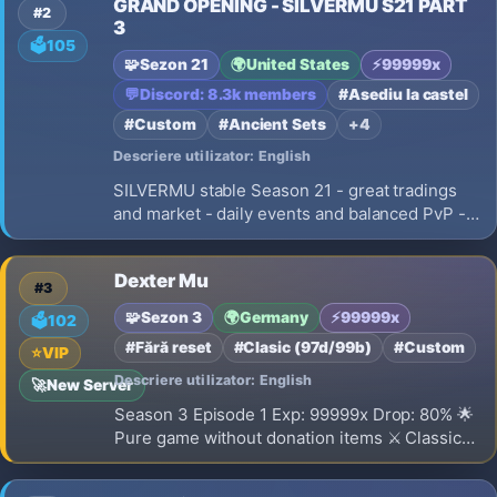
GRAND OPENING - SILVERMU S21 PART
on the server. Play with friends, build your
#2
3
gear, win cs battles
🗳️
105
🧩
Sezon 21
🌍
United States
⚡
99999x
💬
Discord: 8.3k members
#Asediu la castel
#Custom
#Ancient Sets
+4
Descriere utilizator: English
SILVERMU stable Season 21 - great tradings
and market - daily events and balanced PvP -
International community - 24/7 longterm
gameplay - new unique events and special
Dexter Mu
jewels
#3
🧩
Sezon 3
🌍
Germany
⚡
99999x
🗳️
102
#Fără reset
#Clasic (97d/99b)
#Custom
⭐
VIP
Descriere utilizator: English
🚀
New Server
Season 3 Episode 1 Exp: 99999x Drop: 80% 🌟
Pure game without donation items ⚔️ Classic
events with epic bosses 🤝 Friendly and active
community 🎯 Fair balance and stable economy