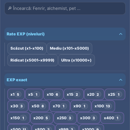
Rate EXP (niveluri)
Scăzut (x1–x100)
Mediu (x101–x5000)
Ridicat (x5001–x9999)
Ultra (x10000+)
EXP exact
x1
x5
x10
x15
x20
x25
5
1
6
2
2
1
x30
x50
x70
x90
x100
3
8
1
1
13
x150
x200
x250
x300
x400
1
5
3
3
1
x500
x800
x999
x1000
11
2
2
9