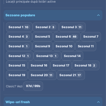
Locații principale după listări active
Sezoane populare
Sezonul 1
Sezonul 2
Sezonul 3
10
3
11
Sezonul 4
Sezonul 5
Sezonul 6
Sezonul 7
3
46
Sezonul 8
Sezonul 9
Sezonul 10
Sezonul 11
1
Sezonul 12
Sezonul 13
Sezonul 14
1
1
Sezonul 15
Sezonul 16
Sezonul 17
Sezonul 18
2
Sezonul 19
Sezonul 20
Sezonul 21
11
17
97d / 99b
Clasic? Vezi
Wipe-uri fresh