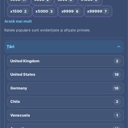
x1500
x5000
x9999
x99999
2
3
6
7
Arată mai mult
Ratele populare sunt evidențiate și afișate primele.
Țări
United Kingdom
2
United States
19
Germany
10
Chile
2
Venezuela
1