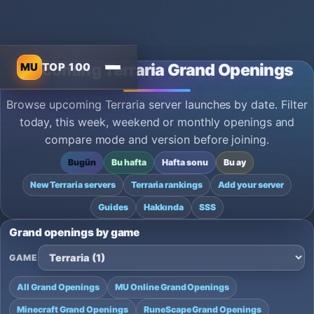
MU
TOP 100
Upcoming Terraria Grand Openings
Browse upcoming Terraria server launches by date. Filter
today, this week, weekend or monthly openings and
compare mode and version before joining.
Bugün
Bu hafta
Hafta sonu
Bu ay
New Terraria servers
Terraria rankings
Add your server
Guides
Hakkında
SSS
Grand openings by game
GAME
All Grand Openings
MU Online Grand Openings
Minecraft Grand Openings
RuneScape Grand Openings