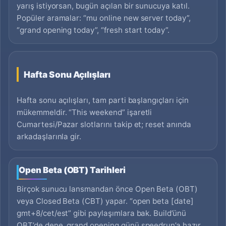
yarış istiyorsan, bugün açılan bir sunucuya katıl.
Popüler aramalar: “mu online new server today”,
“grand opening today”, “fresh start today”.
Hafta Sonu Açılışları
Hafta sonu açılışları, tam parti başlangıçları için
mükemmeldir. “This weekend” işaretli
Cumartesi/Pazar slotlarını takip et; reset anında
arkadaşlarınla gir.
Open Beta (OBT) Tarihleri
Birçok sunucu lansmandan önce Open Beta (OBT)
veya Closed Beta (CBT) yapar. “open beta [date]
gmt+8/cet/est” gibi paylaşımlara bak. Build’ünü
OBT’de dene, grand opening günü speedrun’a hazır