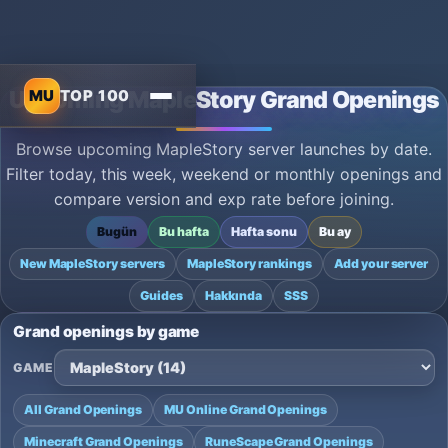
MU
TOP 100
Upcoming MapleStory Grand Openings
Browse upcoming MapleStory server launches by date.
Filter today, this week, weekend or monthly openings and
compare version and exp rate before joining.
Bugün
Bu hafta
Hafta sonu
Bu ay
New MapleStory servers
MapleStory rankings
Add your server
Guides
Hakkında
SSS
Grand openings by game
GAME
All Grand Openings
MU Online Grand Openings
Minecraft Grand Openings
RuneScape Grand Openings