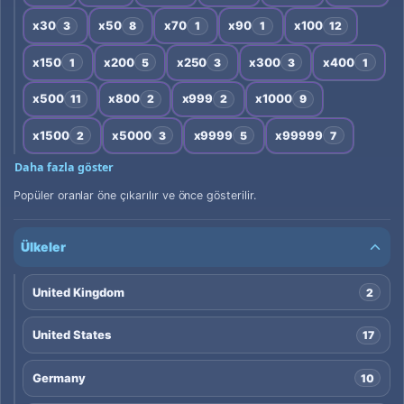
x30
x50
x70
x90
x100
3
8
1
1
12
x150
x200
x250
x300
x400
1
5
3
3
1
x500
x800
x999
x1000
11
2
2
9
x1500
x5000
x9999
x99999
2
3
5
7
Daha fazla göster
Popüler oranlar öne çıkarılır ve önce gösterilir.
Ülkeler
United Kingdom
2
United States
17
Germany
10