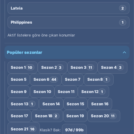
Latvia
2
Philippines
1
Aktif listelere göre öne çıkan konumlar
Popüler sezonlar
Sezon 1
Sezon 2
Sezon 3
Sezon 4
10
3
11
3
Sezon 5
Sezon 6
Sezon 7
Sezon 8
44
1
Sezon 9
Sezon 10
Sezon 11
Sezon 12
1
Sezon 13
Sezon 14
Sezon 15
Sezon 16
1
Sezon 17
Sezon 18
Sezon 19
Sezon 20
2
11
Sezon 21
16
97d / 99b
Klasik? Bak: