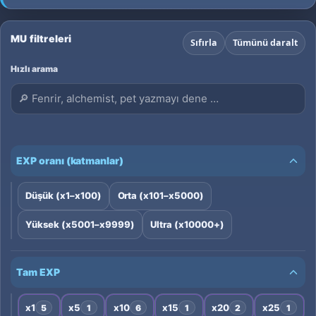
win, just pure MU fun. Muonline Season 20’s
fresh events, classes, and classic vibes. Glory
awaits! ⚔️🔥
MU filtreleri
Sıfırla
Tümünü daralt
Hızlı arama
EXP oranı (katmanlar)
Düşük (x1–x100)
Orta (x101–x5000)
Yüksek (x5001–x9999)
Ultra (x10000+)
Tam EXP
x1
x5
x10
x15
x20
x25
5
1
6
1
2
1