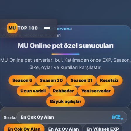
MU
TOP 100
Home
›
MU Online Private Servers
›
MU Online pet özel sunucuları
MU Online pet özel sunucuları
MU Online pet serverları bul. Katılmadan önce EXP, Season,
ülke, oylar ve kuralları karşılaştır.
Season 6
Season 20
Season 21
Resetsiz
Uzun vadeli
Rehberler
Yeni serverlar
Büyük açılışlar
Sırala:
En Çok Oy Alan
En Az Oy Alan
En Yüksek EXP