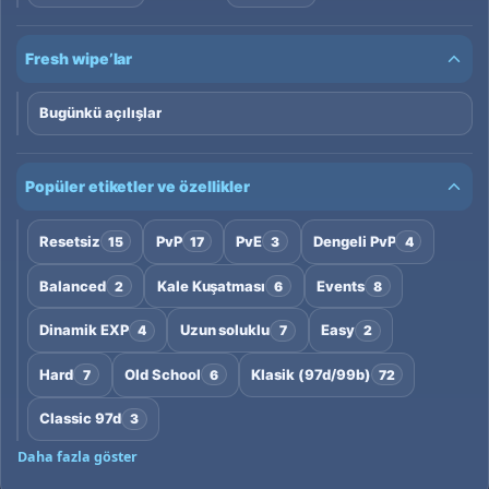
Fresh wipe’lar
Bugünkü açılışlar
Popüler etiketler ve özellikler
Resetsiz
PvP
PvE
Dengeli PvP
15
17
3
4
Balanced
Kale Kuşatması
Events
2
6
8
Dinamik EXP
Uzun soluklu
Easy
4
7
2
Hard
Old School
Klasik (97d/99b)
7
6
72
Classic 97d
3
Daha fazla göster