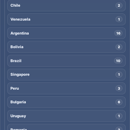
Chile
2
Venezuela
1
Argentina
16
Bolivia
2
Brazil
10
Singapore
1
Peru
3
Bulgaria
6
Uruguay
1
Romania
3