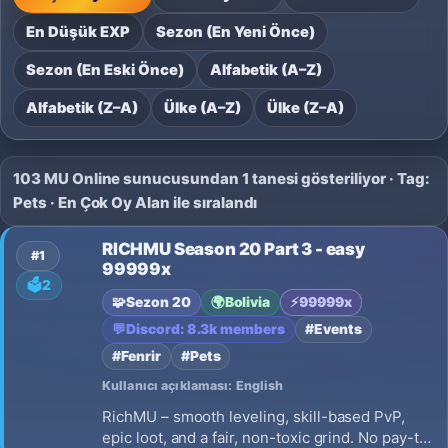
En Düşük EXP
Sezon (En Yeni Önce)
Sezon (En Eski Önce)
Alfabetik (A–Z)
Alfabetik (Z–A)
Ülke (A–Z)
Ülke (Z–A)
103 MU Online sunucusundan 1 tanesi gösteriliyor · Tag:
Pets · En Çok Oy Alan ile sıralandı
RICHMU Season 20 Part 3 - easy
#1
99999x
🗳️
2
🧩
Sezon 20
🌍
Bolivia
⚡
99999x
💬
Discord: 8.3k members
#Events
#Fenrir
#Pets
Kullanıcı açıklaması: English
RichMU – smooth leveling, skill-based PvP,
epic loot, and a fair, non-toxic grind. No pay-to-