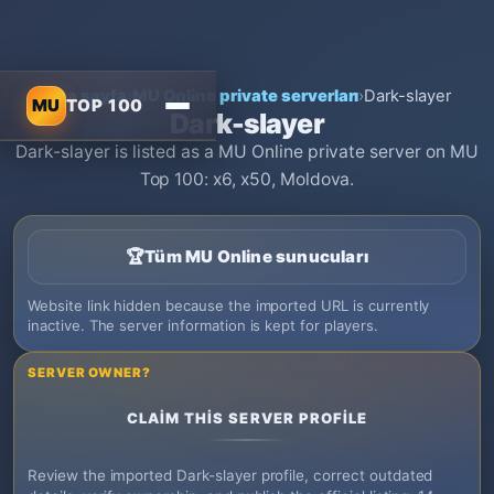
Ana sayfa
›
MU Online private serverları
›
Dark-slayer
MU
TOP 100
Dark-slayer
Dark-slayer is listed as a MU Online private server on MU
Top 100: x6, x50, Moldova.
🏆
Tüm MU Online sunucuları
Website link hidden because the imported URL is currently
inactive. The server information is kept for players.
SERVER OWNER?
CLAIM THIS SERVER PROFILE
Review the imported Dark-slayer profile, correct outdated