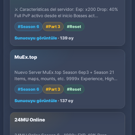
⚔️ Características del servidor: Exp: x200 Drop: 40%
Full PvP activo desde el inicio Bosses act…
#Season 6
#Part 3
#Reset
Sunucuyu görüntüle
· 139 oy
MuEx.top
Nuevo Server MuEx.top Season 6ep3 + Season 21
Items, maps, mounts, etc. 9999x Experience, High…
#Season 6
#Part 3
#Reset
Sunucuyu görüntüle
· 137 oy
24MU Online