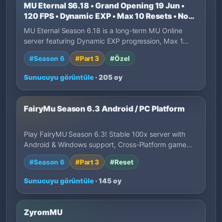
MU Eternal S6.18 • Grand Opening 19 Jun •
120 FPS • Dynamic EXP • Max 10 Resets • No
P2W
MU Eternal Season 6.18 is a long-term MU Online
server featuring Dynamic EXP progression, Max 1…
#Season 6
#Part 3
#Özel
Sunucuyu görüntüle
· 205 oy
FairyMu Season 6.3 Android / PC Platform
Play FairyMU Season 6.3! Stable 100x server with
Android & Windows support, Cross-Platform game…
#Season 6
#Part 3
#Reset
Sunucuyu görüntüle
· 145 oy
ZyromMU