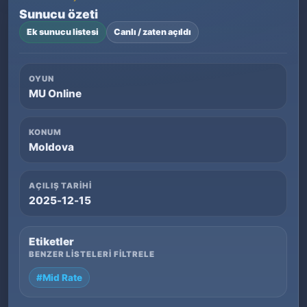
Sunucu özeti
Ek sunucu listesi
Canlı / zaten açıldı
OYUN
MU Online
KONUM
Moldova
AÇILIŞ TARIHI
2025-12-15
Etiketler
BENZER LISTELERI FILTRELE
#Mid Rate