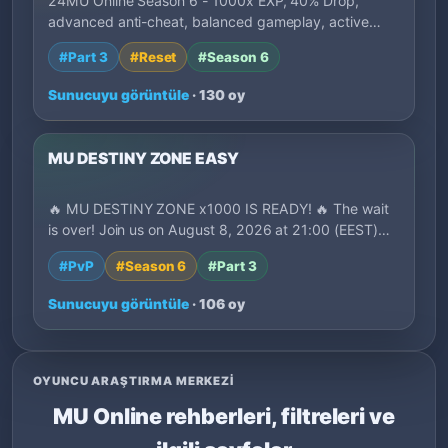
24MU Online Season 6 - 1000x EXP, 40% Drop,
advanced anti-cheat, balanced gameplay, active
deve…
#Part 3
#Reset
#Season 6
Sunucuyu görüntüle
· 130 oy
MU DESTINY ZONE EASY
🔥 MU DESTINY ZONE x1000 IS READY! 🔥 The wait
is over! Join us on August 8, 2026 at 21:00 (EEST)…
#PvP
#Season 6
#Part 3
Sunucuyu görüntüle
· 106 oy
OYUNCU ARAŞTIRMA MERKEZI
MU Online rehberleri, filtreleri ve