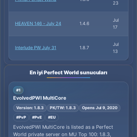
23
Jul
HEAVEN 146 - July 24
1.4.6
17
Jul
Interlude PW July 31
1.8.7
13
En iyi Perfect World sunucuları
#1
EvolvedPWI MultiCore
Version: 1.8.3
PK/TW: 1.8.3
Opens Jul 9, 2020
#PvP
#PvE
#EU
EvolvedPWI MultiCore is listed as a Perfect
World private server on MU Top 100: 1.8.3,