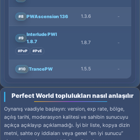
1.3.6
-
PWAscension 136
#8
Interlude PWI
#9
1.8.7
1.8.7
-
#PvP
#PvE
1.5.5
-
TrancePW
#10
Perfect World toplulukları nasıl anlaşılır
Oynanış vaadiyle başlayın: version, exp rate, bölge,
açılış tarihi, moderasyon kalitesi ve sahibin sunucuyu
açıkça açıklayıp açıklamadığı. İyi bir liste, kopya dizin
metni, sahte oy iddiaları veya genel “en iyi sunucu”