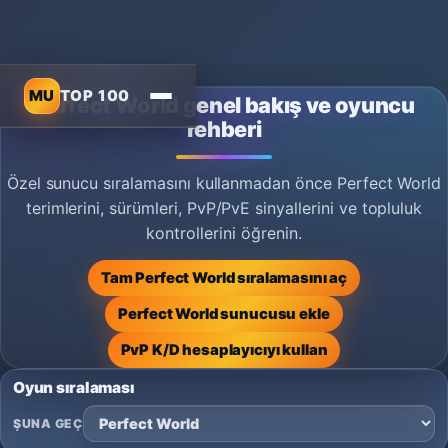
MU
TOP 100
Perfect World genel bakış ve oyuncu
rehberi
Özel sunucu sıralamasını kullanmadan önce Perfect World
terimlerini, sürümleri, PvP/PvE sinyallerini ve topluluk
kontrollerini öğrenin.
Tam Perfect World sıralamasını aç
Perfect World sunucusu ekle
PvP K/D hesaplayıcıyı kullan
Oyun sıralaması
ŞUNA GEÇ