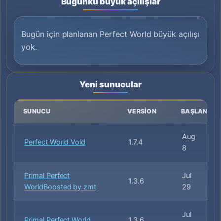
Bugünkü büyük açılışlar
Bugün için planlanan Perfect World büyük açılışı
yok.
Yeni sunucular
SUNUCU
VERSION
BAŞLANGIÇ
Aug
Perfect World Void
1.7.4
8
Primal Perfect
Jul
1.3.6
WorldBoosted by zmt
29
Jul
Primal Perfect World
1.3.6