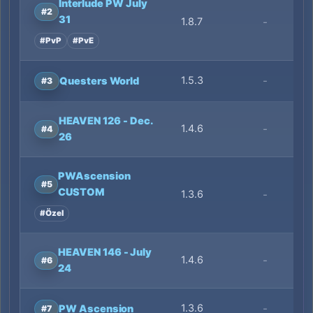
Interlude PW July
#2
31
1.8.7
-
#PvP
#PvE
1.5.3
-
Questers World
#3
HEAVEN 126 - Dec.
1.4.6
-
#4
26
PWAscension
#5
CUSTOM
1.3.6
-
#Özel
HEAVEN 146 - July
1.4.6
-
#6
24
1.3.6
-
PW Ascension
#7