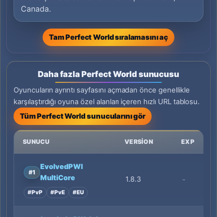
Canada.
Tam Perfect World sıralamasını aç
Daha fazla Perfect World sunucusu
Oyuncuların ayrıntı sayfasını açmadan önce genellikle
karşılaştırdığı oyuna özel alanları içeren hızlı URL tablosu.
Tüm Perfect World sunucularını gör
SUNUCU
VERSION
EXP
EvolvedPWI
#1
MultiCore
1.8.3
-
#PvP
#PvE
#EU