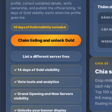
profile, correct outdated details, verify
Thêm ch
ownership, and publish the official listing. 14
days of Gold visibility starts when the profile
goes live.
ĐĂNG 
14 days of Gold visibility included
CẬP N
Claim listing and unlock Gold
WEBSI
List a different server free
CHIA SẺ
✓ 14 days of Gold visibility
Chia 
Giúp nhi
✓ Vote tools and analytics
sách này 
Top 100 c
✓ Grand Opening and New Servers
thể mang l
visibility
thương hi
✓ Unlocks your banner display