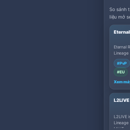
So sánh t
liệu mở s
Eterna
Eternal R
Lineage 
MU Top 
#PvP
Darknes
#EU
Xem má
L2LIVE
L2LIVE is
Lineage 
MU Top 1