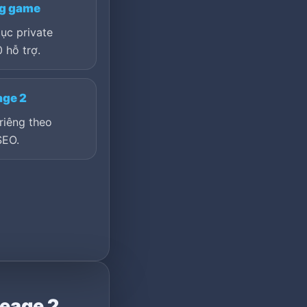
ng game
ục private
 hỗ trợ.
age 2
riêng theo
SEO.
neage 2