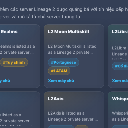
hêm các server Lineage 2 được quảng bá với tín hiệu xếp h
erver và mô tả từ chủ server tương tự.
l Realms
L2 Moon Multiskill
L2Libr
ealms is listed as a
L2 Moon Multiskill is listed
L2Libra i
2 private server on
as a Lineage 2 private
Lineage 
100: Rise Of
server on MU Top 100: C6,
MU Top 1
#Tùy chỉnh
#Portuguese
s, Germany.
Brazil.
Germany
#Cổ đi
#LATAM
y chủ
Xem máy chủ
Xem má
L2Axis
Whispe
L2Axis is listed as a
Whisperin
 listed as a
Lineage 2 private server on
as a Lin
2 private server on
MU Top 100: High Five,
server 
00: C6, Lithuania.