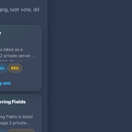
ạng, lượt vote, dữ
a
s listed as a
2 private server on
00: Classic,
.
ển
#EU
y chủ
ring Fields
g Fields is listed
eage 2 private
on MU Top 100: H5,