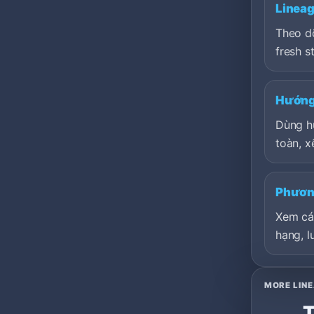
Lineag
Theo dõ
fresh st
Hướng 
Dùng h
toàn, x
Phươn
Xem cá
hạng, l
MORE LINE
T