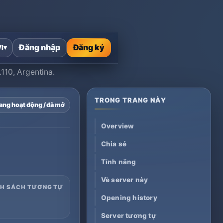
Đăng nhập
Đăng ký
VI
▾
.110, Argentina.
TRONG TRANG NÀY
ang hoạt động / đã mở
Overview
Chia sẻ
Tính năng
Về server này
NH SÁCH TƯƠNG TỰ
Opening history
Server tương tự