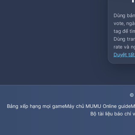
Dùng bản
vote, ngà
tag để tì
Dùng tran
rate và 
Duyệt tất
©
Bảng xếp hạng mọi game
Máy chủ MU
MU Online guide
M
Bộ tài liệu báo chí