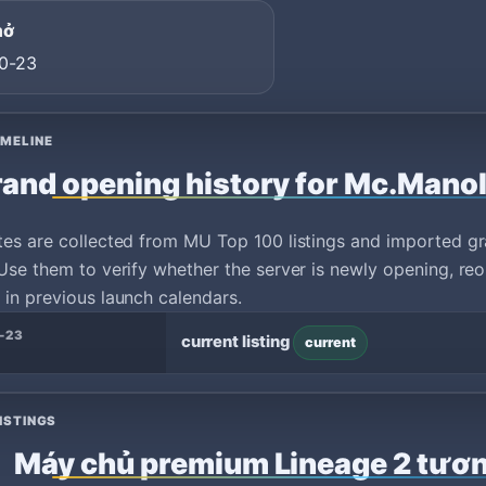
mở
0-23
IMELINE
and opening history for Mc.Mano
tes are collected from MU Top 100 listings and imported g
Use them to verify whether the server is newly opening, reo
in previous launch calendars.
-23
current listing
current
ISTINGS
Máy chủ premium Lineage 2 tươn