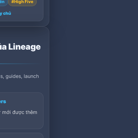
ển
#High Five
.
y chủ
ủa Lineage
s, guides, launch
ers
er mới được thêm