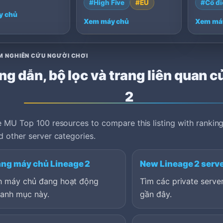
#High Five
#EU
#Cổ đi
Germany.
Hungary
y chủ
Xem máy chủ
Xem má
M NGHIÊN CỨU NGƯỜI CHƠI
g dẫn, bộ lọc và trang liên quan c
2
 MU Top 100 resources to compare this listing with ranking
 other server categories.
ng máy chủ Lineage 2
New Lineage 2 serv
h máy chủ đang hoạt động
Tìm các private serv
danh mục này.
gần đây.