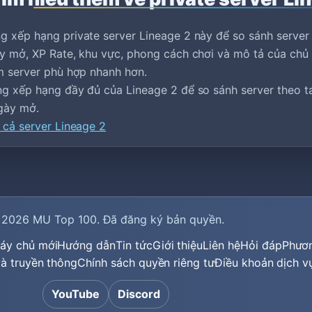
g xếp hạng private server Lineage 2 này để so sánh server
y mở, XP Rate, khu vực, phong cách chơi và mô tả của chủ 
m server phù hợp nhanh hơn.
g xếp hạng đầy đủ của Lineage 2 để so sánh server theo tag,
ngày mở.
 cả server Lineage 2
 2026
MU Top 100
. Đã đăng ký bản quyền.
áy chủ mới
Hướng dẫn
Tin tức
Giới thiệu
Liên hệ
Hỏi đáp
Phươ
 và truyền thông
Chính sách quyền riêng tư
Điều khoản dịch v
YouTube
Discord