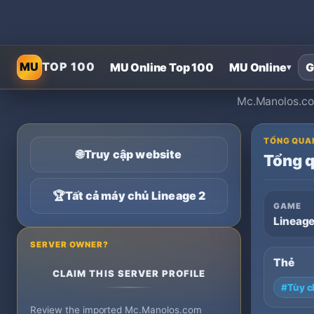
MU
TOP 100
MU Online Top 100
MU Online
G
▾
Mc.Manolos.com 
TỔNG QUA
🌐
Truy cập website
Tổng 
🏆
Tất cả máy chủ Lineage 2
GAME
Lineage
SERVER OWNER?
Thẻ
CLAIM THIS SERVER PROFILE
#Tùy c
Review the imported Mc.Manolos.com