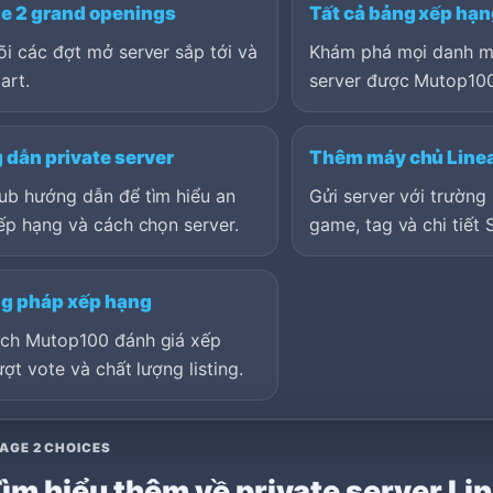
e 2 grand openings
Tất cả bảng xếp hạ
i các đợt mở server sắp tới và
Khám phá mọi danh m
art.
server được Mutop100
dẫn private server
Thêm máy chủ Line
ub hướng dẫn để tìm hiểu an
Gửi server với trường 
ếp hạng và cách chọn server.
game, tag và chi tiết 
g pháp xếp hạng
ch Mutop100 đánh giá xếp
ượt vote và chất lượng listing.
AGE 2 CHOICES
ìm hiểu thêm về private server Li