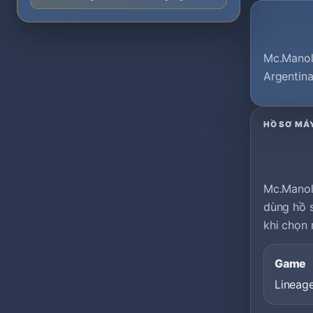
Mc.Manolo
Argentina
HỒ SƠ MÁ
Mc.Manol
dùng hồ s
khi chọn 
Game
Lineag