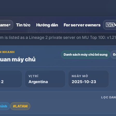
Trang chủ
›
Máy chủ riêng Lineage 2
›
Mc.Manolos.com
ame
Tin tức
Hướng dẫn
For server owners
🇻🇳
▾
Mc.Manolos.com
is listed as a Lineage 2 private server on MU Top 100: v1.21
N NHANH
Danh sách máy chủ bổ sung
Đ
quan máy chủ
VỊ TRÍ
NGÀY MỞ
 2
Argentina
2025-10-23
LỌC DA
hỉnh
#LATAM