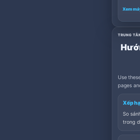
Xem má
TRUNG TÂ
Hướn
Use these
pages and
Xếp hạ
So sán
trong 