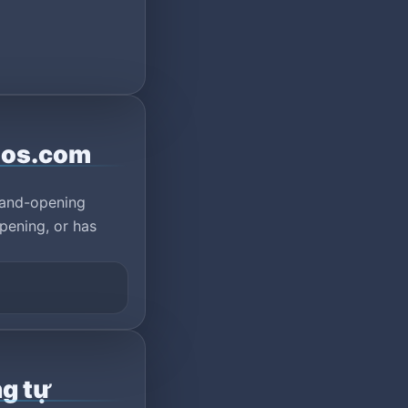
los.com
rand-opening
pening, or has
g tự