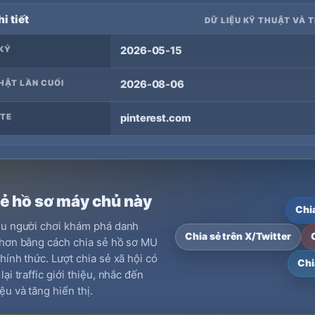
i tiết
DỮ LIỆU KỸ THUẬT VÀ 
KÝ
2026-05-15
HẬT LẦN CUỐI
2026-08-06
TE
pinterest.com
sẻ hồ sơ máy chủ này
Chi
ều người chơi khám phá danh
Chia sẻ trên X/Twitter
hơn bằng cách chia sẻ hồ sơ MU
hính thức. Lượt chia sẻ xã hội có
Chi
ại traffic giới thiệu, nhắc đến
ệu và tăng hiển thị.