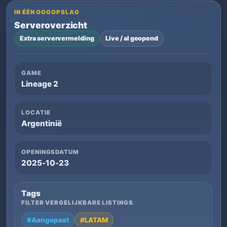
IN ÉÉN OOGOPSLAG
Serveroverzicht
Extra serververmelding
Live / al geopend
GAME
Lineage 2
LOCATIE
Argentinië
OPENINGSDATUM
2025-10-23
Tags
FILTER VERGELIJKBARE LISTINGS
#Aangepast
#LATAM