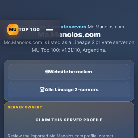
Home
›
Lineage 2 private servers
›
Mc.Manolos.com
MU
TOP 100
Mc.Manolos.com
Mc.Manolos.com is listed as a Lineage 2 private server on
MU Top 100: v1.21.110, Argentina.
🌐
Website bezoeken
🏆
Alle Lineage 2-servers
SERVER OWNER?
CLAIM THIS SERVER PROFILE
Review the imported Mc.Manolos.com profile, correct