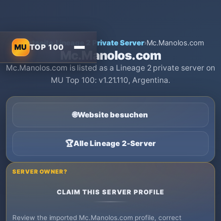
Startseite
›
Lineage 2 Private Server
›
Mc.Manolos.com
MU
TOP 100
Mc.Manolos.com
Mc.Manolos.com is listed as a Lineage 2 private server on
MU Top 100: v1.21.110, Argentina.
🌐
Website besuchen
🏆
Alle Lineage 2-Server
SERVER OWNER?
CLAIM THIS SERVER PROFILE
Review the imported Mc.Manolos.com profile, correct