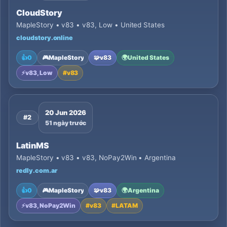
CloudStory
MapleStory • v83 • v83, Low • United States
cloudstory.online
👍
0
🎮
MapleStory
🧩
v83
🌍
United States
⚡
v83, Low
#
v83
20 Jun 2026
#2
51 ngày trước
LatinMS
MapleStory • v83 • v83, NoPay2Win • Argentina
redly.com.ar
👍
0
🎮
MapleStory
🧩
v83
🌍
Argentina
⚡
v83, NoPay2Win
#
v83
#
LATAM