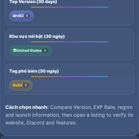
Top Version (30 days)
🧩
v83
1
Khu vực nổi bật (30 ngày)
🌍
United States
1
Tag phổ biến (30 ngày)
#v83
1
Cách chọn nhanh:
Compare Version, EXP Rate, region
and launch information, then open a listing to verify its
website, Discord and features.