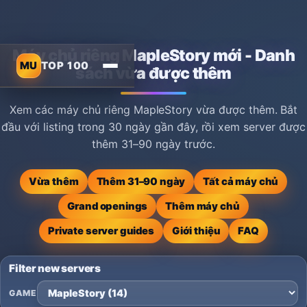
Máy chủ riêng MapleStory mới - Danh
MU
TOP 100
sách vừa được thêm
Xem các máy chủ riêng MapleStory vừa được thêm. Bắt
đầu với listing trong 30 ngày gần đây, rồi xem server được
thêm 31–90 ngày trước.
Vừa thêm
Thêm 31–90 ngày
Tất cả máy chủ
Grand openings
Thêm máy chủ
Private server guides
Giới thiệu
FAQ
Filter new servers
GAME