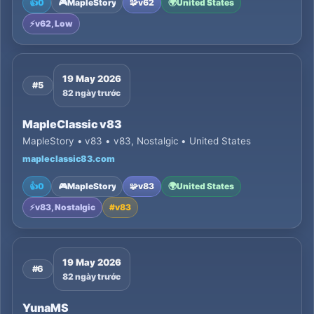
👍
0
🎮
MapleStory
🧩
v62
🌍
United States
⚡
v62, Low
19 May 2026
#5
82 ngày trước
MapleClassic v83
MapleStory • v83 • v83, Nostalgic • United States
mapleclassic83.com
👍
0
🎮
MapleStory
🧩
v83
🌍
United States
⚡
v83, Nostalgic
#
v83
19 May 2026
#6
82 ngày trước
YunaMS