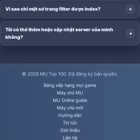
Vì sao chỉ một số trang filter được index?
Tôi có thể thêm hoặc cập nhật server của mình
không?
© 2026
MU Top 100
. Đã đăng ký bản quyền.
Bảng xếp hạng mọi game
Máy chủ MU
MU Online guide
Máy chủ mới
Hướng dẫn
Tin tức
Giới thiệu
Liên hệ