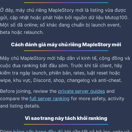
Ở đây, máy chủ riêng MapleStory mới là listing vừa được
gửi, cập nhật hoặc phát hiện bởi nguồn dữ liệu Mutop100.
Một số đã online; số khác đang chuẩn bị launch event,
beta hoặc relaunch.
Cách đánh giá máy chủ riêng MapleStory mới
Máy chủ MapleStory mới hấp dẫn vì kinh tế, cộng đồng và
cuộc đua ranking bắt đầu sớm. Trước khi tải client, hãy
kiểm tra ngày launch, phiên bản, rates, luật reset hoặc
wipe, khu vực, Discord, shop, changelog và anti-cheat.
Before joining, review the
private server guides
and
compare the
full server ranking
for more safety, activity
and listing details.
Vì sao trang này tách khỏi ranking
Dùng
bảng xếp hạng đầy đủ
khi cần tất cả bộ lọc, vote và