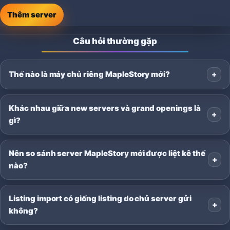
Thêm server
Câu hỏi thường gặp
Thế nào là máy chủ riêng MapleStory mới?
Khác nhau giữa new servers và grand openings là
gì?
Nên so sánh server MapleStory mới được liệt kê thế
nào?
Listing import có giống listing do chủ server gửi
không?