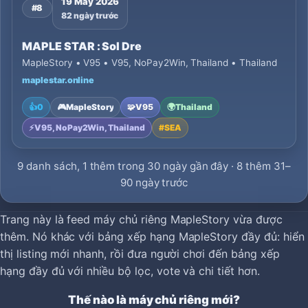
19 May 2026
#8
82 ngày trước
MAPLE STAR : Sol Dre
MapleStory • V95 • V95, NoPay2Win, Thailand • Thailand
maplestar.online
👍
0
🎮
MapleStory
🧩
V95
🌍
Thailand
⚡
V95, NoPay2Win, Thailand
#
SEA
9 danh sách, 1 thêm trong 30 ngày gần đây · 8 thêm 31–
90 ngày trước
Trang này là feed máy chủ riêng MapleStory vừa được
thêm. Nó khác với bảng xếp hạng MapleStory đầy đủ: hiển
thị listing mới nhanh, rồi đưa người chơi đến bảng xếp
hạng đầy đủ với nhiều bộ lọc, vote và chi tiết hơn.
Thế nào là máy chủ riêng mới?