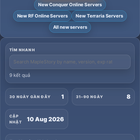
New Conquer Online Servers
New RF Online Servers
New Terraria Servers
All new servers
TÌM NHANH
9 kết quả
1
8
30 NGÀY GẦN ĐÂY
31–90 NGÀY
CẬP
10 Aug 2026
NHẬT