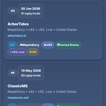
20 Jun 2026
#3
51 ngày trước
ArborTales
MapleStory • v83 • v83, Low • United States
arbortales.io
👍
0
🎮
MapleStory
🧩
v83
🌍
United States
⚡
v83, Low
#
v83
19 May 2026
#4
82 ngày trước
ClassicMS
MapleStory • v62 • v62, Low • United States
classicms.net