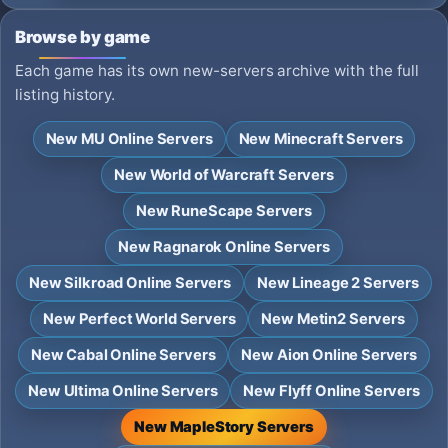
Browse by game
Each game has its own new-servers archive with the full
listing history.
New MU Online Servers
New Minecraft Servers
New World of Warcraft Servers
New RuneScape Servers
New Ragnarok Online Servers
New Silkroad Online Servers
New Lineage 2 Servers
New Perfect World Servers
New Metin2 Servers
New Cabal Online Servers
New Aion Online Servers
New Ultima Online Servers
New Flyff Online Servers
New MapleStory Servers