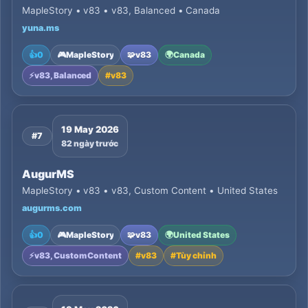
MapleStory • v83 • v83, Balanced • Canada
yuna.ms
👍
0
🎮
MapleStory
🧩
v83
🌍
Canada
⚡
v83, Balanced
#
v83
19 May 2026
#7
82 ngày trước
AugurMS
MapleStory • v83 • v83, Custom Content • United States
augurms.com
👍
0
🎮
MapleStory
🧩
v83
🌍
United States
⚡
v83, Custom Content
#
v83
#
Tùy chỉnh