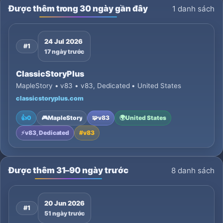
Được thêm trong 30 ngày gần đây
1 danh sách
24 Jul 2026
#1
17 ngày trước
ClassicStoryPlus
MapleStory • v83 • v83, Dedicated • United States
classicstoryplus.com
👍
0
🎮
MapleStory
🧩
v83
🌍
United States
⚡
v83, Dedicated
#
v83
Được thêm 31–90 ngày trước
8 danh sách
20 Jun 2026
#1
51 ngày trước