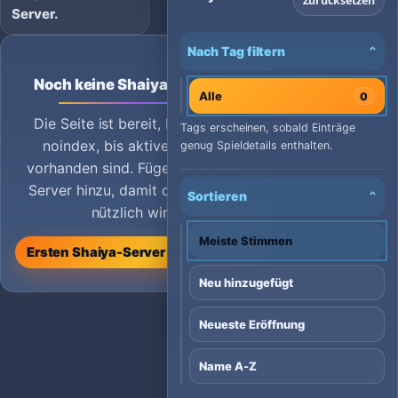
Zurücksetzen
Server.
Nach Tag filtern
⌄
Noch keine Shaiya-Einträge
Alle
0
Die Seite ist bereit, bleibt aber
Tags erscheinen, sobald Einträge
noindex, bis aktive Einträge
genug Spieldetails enthalten.
vorhanden sind. Füge den ersten
Server hinzu, damit das Ranking
Sortieren
⌄
nützlich wird.
Meiste Stimmen
Ersten Shaiya-Server hinzufügen
Neu hinzugefügt
Neueste Eröffnung
Name A-Z