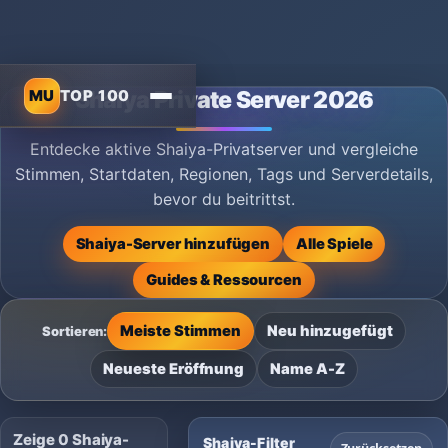
MU
TOP 100
Shaiya Private Server 2026
Entdecke aktive Shaiya-Privatserver und vergleiche
Stimmen, Startdaten, Regionen, Tags und Serverdetails,
bevor du beitrittst.
Shaiya-Server hinzufügen
Alle Spiele
Guides & Ressourcen
Meiste Stimmen
Neu hinzugefügt
Sortieren:
Neueste Eröffnung
Name A-Z
Zeige 0 Shaiya-
Shaiya-Filter